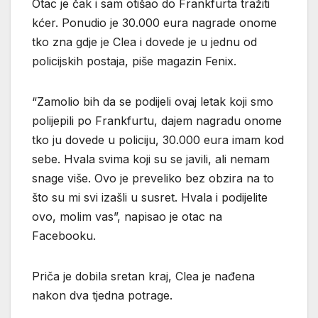
Otac je čak i sam otišao do Frankfurta tražiti
kćer. Ponudio je 30.000 eura nagrade onome
tko zna gdje je Clea i dovede je u jednu od
policijskih postaja, piše magazin Fenix.
“Zamolio bih da se podijeli ovaj letak koji smo
polijepili po Frankfurtu, dajem nagradu onome
tko ju dovede u policiju, 30.000 eura imam kod
sebe. Hvala svima koji su se javili, ali nemam
snage više. Ovo je preveliko bez obzira na to
što su mi svi izašli u susret. Hvala i podijelite
ovo, molim vas”, napisao je otac na
Facebooku.
Priča je dobila sretan kraj, Clea je nađena
nakon dva tjedna potrage.