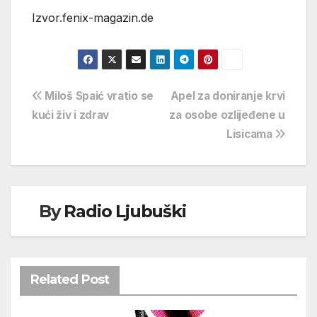
Izvor.fenix-magazin.de
Navigacija
Miloš Spaić vratio se
Apel za doniranje krvi
kući živ i zdrav
za osobe ozlijeđene u
objava
Lisicama
By
Radio Ljubuški
Related Post