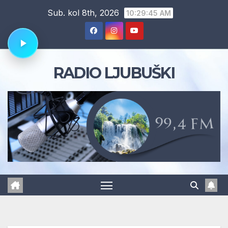
Skip
Sub. kol 8th, 2026
10:29:46 AM
to
content
RADIO LJUBUŠKI