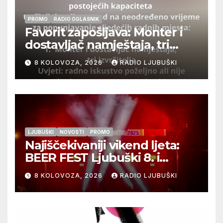
PROMO
RADIO OGLASNIK
Favorit zapošljava: Monter i
dostavljač namještaja, tri
izvršitelja
8 KOLOVOZA, 2026
RADIO LJUBUŠKI
LJUBUŠKI
NOVOSTI
PROMO
Najiščekivaniji vikend ljeta:
BEER FEST Ljubuški 8. i
9.kolovoza
8 KOLOVOZA, 2026
RADIO LJUBUŠKI