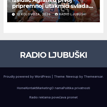
pripremnoj utakmici svladao
Metković Zalmo 37:32
10 KOLOVOZA, 2026
RADIO LJUBUŠKI
RADIO LJUBUŠKI
Proudly powered by WordPress
|
Theme: Newsup by
Themeansar
.
Home
Kontakt
Marketing
O nama
Politika privatnosti
Radio reklama povećava promet