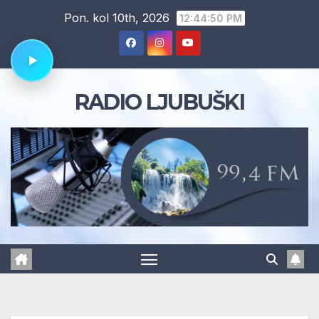
Skip
Pon. kol 10th, 2026
12:44:51 PM
to
content
RADIO LJUBUŠKI