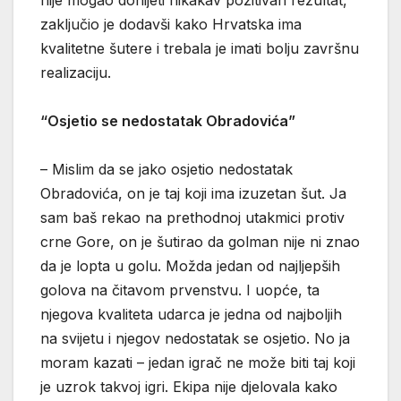
nije mogao donijeti nikakav pozitivan rezultat,
zaključio je dodavši kako Hrvatska ima
kvalitetne šutere i trebala je imati bolju završnu
realizaciju.
“Osjetio se nedostatak Obradovića”
– Mislim da se jako osjetio nedostatak
Obradovića, on je taj koji ima izuzetan šut. Ja
sam baš rekao na prethodnoj utakmici protiv
crne Gore, on je šutirao da golman nije ni znao
da je lopta u golu. Možda jedan od najljepših
golova na čitavom prvenstvu. I uopće, ta
njegova kvaliteta udarca je jedna od najboljih
na svijetu i njegov nedostatak se osjetio. No ja
moram kazati – jedan igrač ne može biti taj koji
je uzrok takvoj igri. Ekipa nije djelovala kako