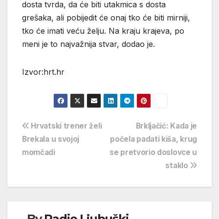
dosta tvrda, da će biti utakmica s dosta
grešaka, ali pobijedit će onaj tko će biti mirniji,
tko će imati veću želju. Na kraju krajeva, po
meni je to najvažnija stvar, dodao je.
Izvor:hrt.hr
Navigacija
Hrvatski trener želi
Brkljačić: Kada je
Brekala u svojoj
počela padati kiša, krug
objava
momčadi
se pretvorio doslovce u
staklo
By
Radio Ljubuški