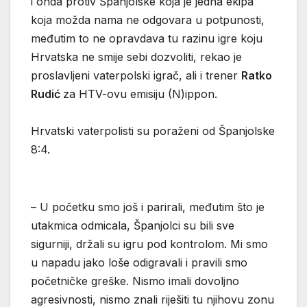
i onda protiv Španjolske koja je jedna ekipa
koja možda nama ne odgovara u potpunosti,
međutim to ne opravdava tu razinu igre koju
Hrvatska ne smije sebi dozvoliti, rekao je
proslavljeni vaterpolski igrač, ali i trener
Ratko
Rudić
za HTV-ovu emisiju (N)ippon.
Hrvatski vaterpolisti su poraženi od Španjolske
8:4.
– U početku smo još i parirali, međutim što je
utakmica odmicala, Španjolci su bili sve
sigurniji, držali su igru pod kontrolom. Mi smo
u napadu jako loše odigravali i pravili smo
početničke greške. Nismo imali dovoljno
agresivnosti, nismo znali riješiti tu njihovu zonu