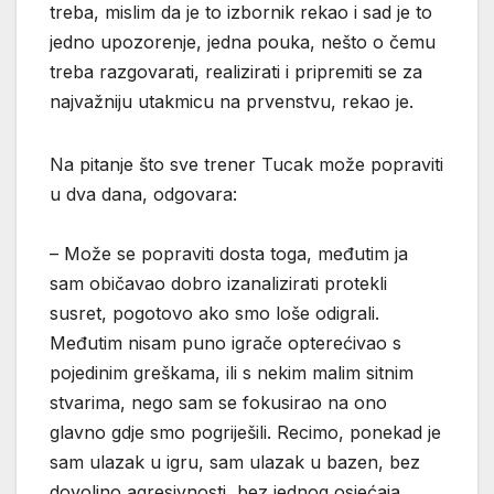
treba, mislim da je to izbornik rekao i sad je to
jedno upozorenje, jedna pouka, nešto o čemu
treba razgovarati, realizirati i pripremiti se za
najvažniju utakmicu na prvenstvu, rekao je.
Na pitanje što sve trener Tucak može popraviti
u dva dana, odgovara:
– Može se popraviti dosta toga, međutim ja
sam običavao dobro izanalizirati protekli
susret, pogotovo ako smo loše odigrali.
Međutim nisam puno igrače opterećivao s
pojedinim greškama, ili s nekim malim sitnim
stvarima, nego sam se fokusirao na ono
glavno gdje smo pogriješili. Recimo, ponekad je
sam ulazak u igru, sam ulazak u bazen, bez
dovoljno agresivnosti, bez jednog osjećaja