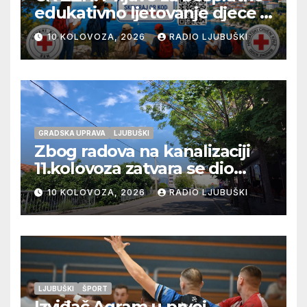
edukativno ljetovanje djece u
Novom Vinodolskom
10 KOLOVOZA, 2026
RADIO LJUBUŠKI
GRADSKA UPRAVA
LJUBUŠKI
Zbog radova na kanalizaciji
11.kolovoza zatvara se dio
ulice Petra Barbarića
10 KOLOVOZA, 2026
RADIO LJUBUŠKI
LJUBUŠKI
ŠPORT
Izviđač Agram u prvoj