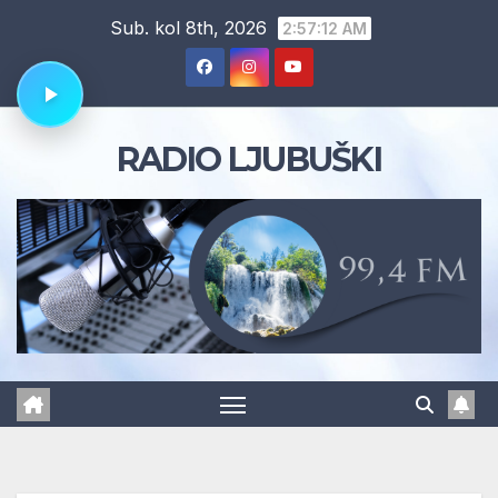
Skip
Sub. kol 8th, 2026
2:57:12 AM
to
content
RADIO LJUBUŠKI