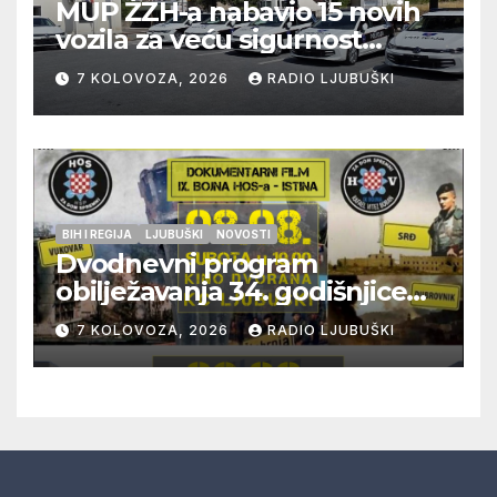
MUP ŽZH-a nabavio 15 novih
vozila za veću sigurnost
građana i učinkovitiji rad
7 KOLOVOZA, 2026
RADIO LJUBUŠKI
policije
BIH I REGIJA
LJUBUŠKI
NOVOSTI
Dvodnevni program
obilježavanja 34. godišnjice
pogibije generala Blaža
7 KOLOVOZA, 2026
RADIO LJUBUŠKI
Kraljevića i osmorice
pripadnika HOS-a