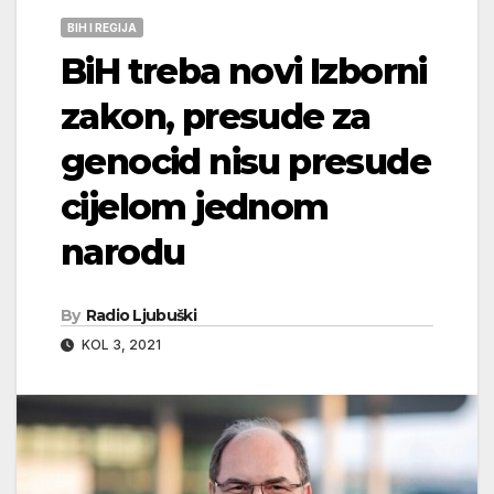
BIH I REGIJA
BiH treba novi Izborni
zakon, presude za
genocid nisu presude
cijelom jednom
narodu
By
Radio Ljubuški
KOL 3, 2021