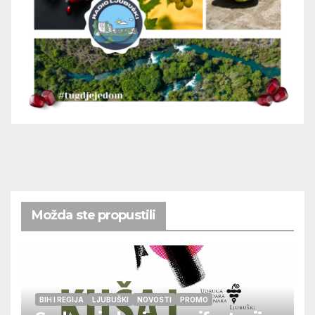
Možda ste propustili
BIH I REGIJA
LJUBUŠKI
NOVOSTI
PROMO