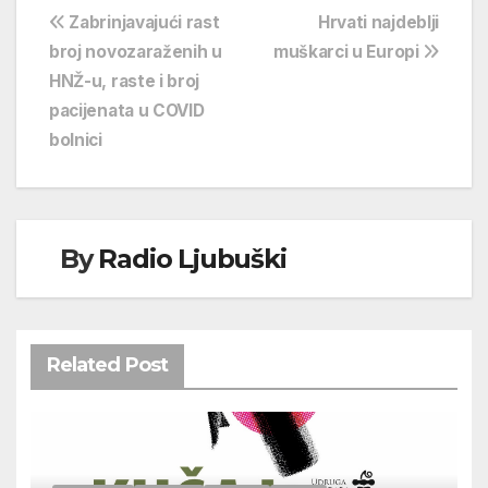
Navigacija
Zabrinjavajući rast
Hrvati najdeblji
broj novozaraženih u
muškarci u Europi
objava
HNŽ-u, raste i broj
pacijenata u COVID
bolnici
By
Radio Ljubuški
Related Post