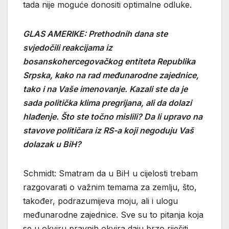
tada nije moguće donositi optimalne odluke.
GLAS AMERIKE: Prethodnih dana ste
svjedočili reakcijama iz
bosanskohercegovačkog entiteta Republika
Srpska, kako na rad međunarodne zajednice,
tako i na Vaše imenovanje. Kazali ste da je
sada politička klima pregrijana, ali da dolazi
hlađenje. Što ste točno mislili? Da li upravo na
stavove političara iz RS-a koji negoduju Vaš
dolazak u BiH?
Schmidt: Smatram da u BiH u cijelosti trebam
razgovarati o važnim temama za zemlju, što,
također, podrazumijeva moju, ali i ulogu
međunarodne zajednice. Sve su to pitanja koja
se u okviru pravnih okvira daju brzo riješiti,