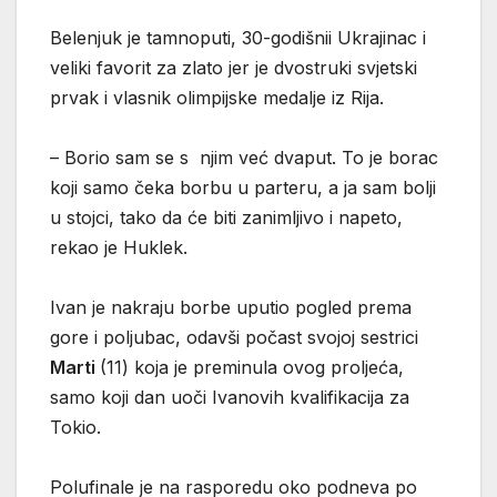
Belenjuk je tamnoputi, 30-godišnii Ukrajinac i
veliki favorit za zlato jer je dvostruki svjetski
prvak i vlasnik olimpijske medalje iz Rija.
– Borio sam se s njim već dvaput. To je borac
koji samo čeka borbu u parteru, a ja sam bolji
u stojci, tako da će biti zanimljivo i napeto,
rekao je Huklek.
Ivan je nakraju borbe uputio pogled prema
gore i poljubac, odavši počast svojoj sestrici
Marti
(11) koja je preminula ovog proljeća,
samo koji dan uoči Ivanovih kvalifikacija za
Tokio.
Polufinale je na rasporedu oko podneva po