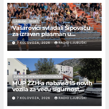
LJUBUŠKI
ŠPORT
Vašarovići svladali Šipovaču
za izravan plasman u
četvrtfinale, Grab izborio
7 KOLOVOZA, 2026
RADIO LJUBUŠKI
prolazak dalje, Klobuk ispao,
večeras počinje četvrtfinale
juniora
ŽUPANIJA ZAPADNOHERCEGOVAČKA
MUP ŽZH-a nabavio 15 novih
vozila za veću sigurnost
građana i učinkovitiji rad
7 KOLOVOZA, 2026
RADIO LJUBUŠKI
policije