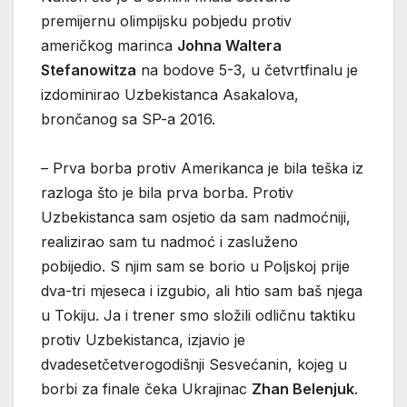
premijernu olimpijsku pobjedu protiv
američkog marinca
Johna Waltera
Stefanowitza
na bodove 5-3, u četvrtfinalu je
izdominirao Uzbekistanca Asakalova,
brončanog sa SP-a 2016.
– Prva borba protiv Amerikanca je bila teška iz
razloga što je bila prva borba. Protiv
Uzbekistanca sam osjetio da sam nadmoćniji,
realizirao sam tu nadmoć i zasluženo
pobijedio. S njim sam se borio u Poljskoj prije
dva-tri mjeseca i izgubio, ali htio sam baš njega
u Tokiju. Ja i trener smo složili odličnu taktiku
protiv Uzbekistanca, izjavio je
dvadesetčetverogodišnji Sesvećanin, kojeg u
borbi za finale čeka Ukrajinac
Zhan Belenjuk
.