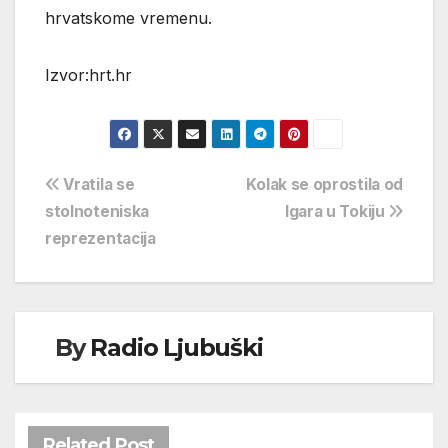
hrvatskome vremenu.
Izvor:hrt.hr
Navigacija
Vratila se
Kolak se oprostila od
stolnoteniska
Igara u Tokiju
objava
reprezentacija
By
Radio Ljubuški
Related Post