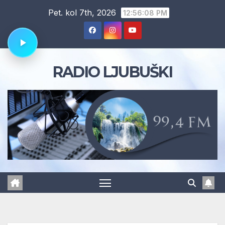
Skip
Pet. kol 7th, 2026
12:56:08 PM
to
content
RADIO LJUBUŠKI