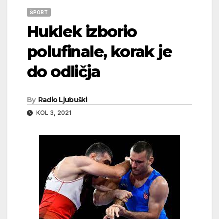
ŠPORT
Huklek izborio
polufinale, korak je
do odličja
By
Radio Ljubuški
KOL 3, 2021