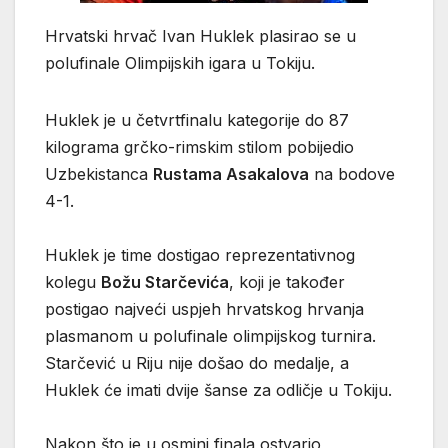
Hrvatski hrvač Ivan Huklek plasirao se u
polufinale Olimpijskih igara u Tokiju.
Huklek je u četvrtfinalu kategorije do 87
kilograma grčko-rimskim stilom pobijedio
Uzbekistanca
Rustama Asakalova
na bodove
4-1.
Huklek je time dostigao reprezentativnog
kolegu
Božu Starčevića
, koji je također
postigao najveći uspjeh hrvatskog hrvanja
plasmanom u polufinale olimpijskog turnira.
Starčević u Riju nije došao do medalje, a
Huklek će imati dvije šanse za odličje u Tokiju.
Nakon što je u osmini finala ostvario