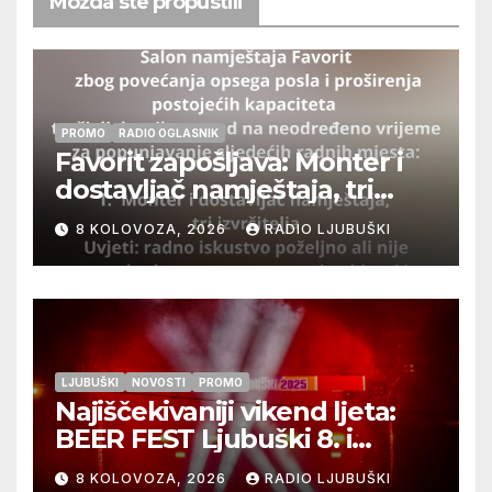
Možda ste propustili
PROMO
RADIO OGLASNIK
Favorit zapošljava: Monter i
dostavljač namještaja, tri
izvršitelja
8 KOLOVOZA, 2026
RADIO LJUBUŠKI
LJUBUŠKI
NOVOSTI
PROMO
Najiščekivaniji vikend ljeta:
BEER FEST Ljubuški 8. i
9.kolovoza
8 KOLOVOZA, 2026
RADIO LJUBUŠKI