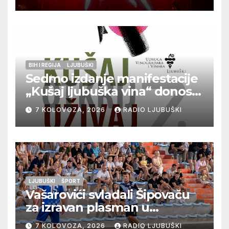
BIH I REGIJA
LJUBUŠKI
Sedmo izdanje manifestacije
„Kušaj ljubuška vina“ donosi
vrhunska vina, gastronomiju i
7 KOLOVOZA, 2026
RADIO LJUBUŠKI
glazbu
LJUBUŠKI
ŠPORT
Vašarovići svladali Šipovaču
za izravan plasman u
četvrtfinale, Grab izborio
7 KOLOVOZA, 2026
RADIO LJUBUŠKI