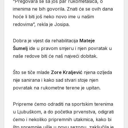
“Pregovara se sa još par rukometašica, o
imenima ne bih govorila. Znati će se ovih dana
hoće li biti još neko novo ime u našim
redovima”, rekla je Josipa.
Dobra je vijest da rehabilitacija
Mateje
Šumelj
ide u pravom smjeru i njen povratak u
naše redove biti će naš najveći dobitak.
Što se tiče mlade
Zore Kraljević
njena ozljeda
nije sanirana i kako sad stvari stoje njen
povratak na rukometne terene je upitan.
Pripreme ćemo odraditi na sportskim terenima
u Ljubuškom, a do početka prvenstva, odigrati
ćemo i nekoliko pripremnih utakmica, kako bi
što spremnije ušle u novu sezonu, zaključila je