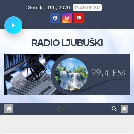
Skip
Sub. kol 8th, 2026
12:49:05 PM
to
content
RADIO LJUBUŠKI