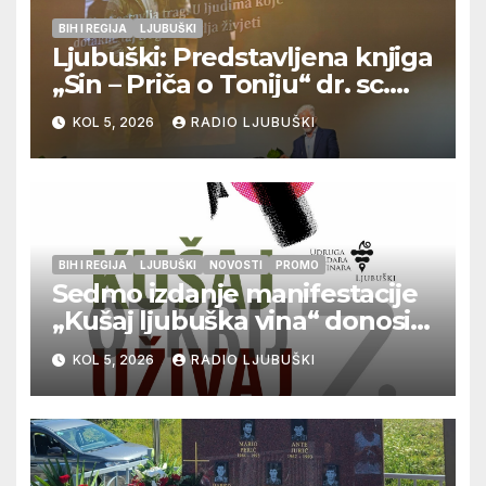
BIH I REGIJA
LJUBUŠKI
Ljubuški: Predstavljena knjiga
„Sin – Priča o Toniju“ dr. sc.
Zdenka Hercega
KOL 5, 2026
RADIO LJUBUŠKI
BIH I REGIJA
LJUBUŠKI
NOVOSTI
PROMO
Sedmo izdanje manifestacije
„Kušaj ljubuška vina“ donosi
vrhunska vina, gastronomiju i
KOL 5, 2026
RADIO LJUBUŠKI
glazbu