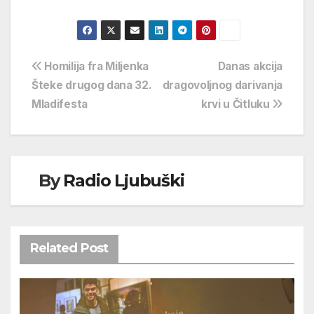
Navigacija
Homilija fra Miljenka
Danas akcija
Šteke drugog dana 32.
dragovoljnog darivanja
objava
Mladifesta
krvi u Čitluku
By
Radio Ljubuški
Related Post