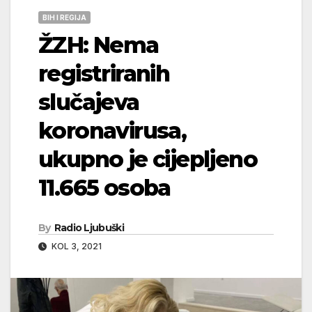
BIH I REGIJA
ŽZH: Nema
registriranih
slučajeva
koronavirusa,
ukupno je cijepljeno
11.665 osoba
By
Radio Ljubuški
KOL 3, 2021