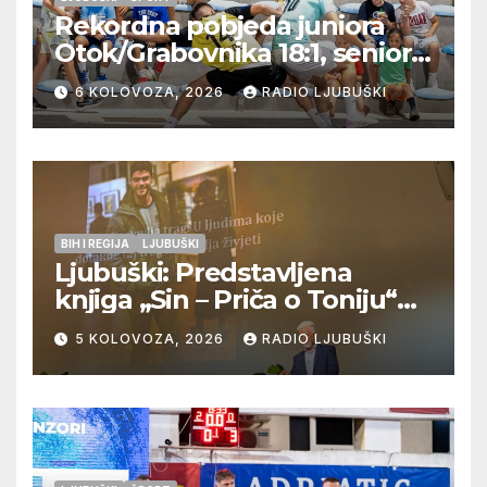
Rekordna pobjeda juniora
Otok/Grabovnika 18:1, seniori
Pregrađa u četvrtfinalu,
6 KOLOVOZA, 2026
RADIO LJUBUŠKI
Veljaci i Cerno/Crnopod u
doigravanju, Grljevići završili
natjecanje
BIH I REGIJA
LJUBUŠKI
Ljubuški: Predstavljena
knjiga „Sin – Priča o Toniju“
dr. sc. Zdenka Hercega
5 KOLOVOZA, 2026
RADIO LJUBUŠKI