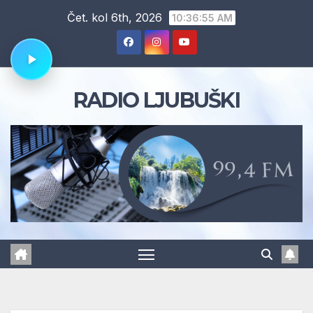
Skip
Čet. kol 6th, 2026
10:36:55 AM
to
content
RADIO LJUBUŠKI