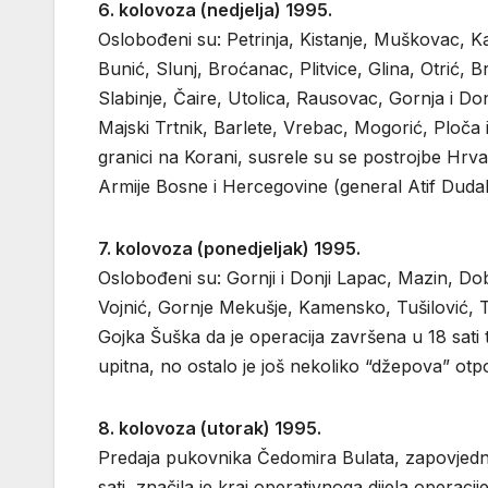
6. kolovoza (nedjelja) 1995.
Oslobođeni su: Petrinja, Kistanje, Muškovac, K
Bunić, Slunj, Broćanac, Plitvice, Glina, Otrić,
Slabinje, Čaire, Utolica, Rausovac, Gornja i D
Majski Trtnik, Barlete, Vrebac, Mogorić, Ploča 
granici na Korani, susrele su se postrojbe Hrva
Armije Bosne i Hercegovine (general Atif Duda
7. kolovoza (ponedjeljak) 1995.
Oslobođeni su: Gornji i Donji Lapac, Mazin, Do
Vojnić, Gornje Mekušje, Kamensko, Tušilović, Tu
Gojka Šuška da je operacija završena u 18 sati 
upitna, no ostalo je još nekoliko “džepova” otp
8. kolovoza (utorak) 1995.
Predaja pukovnika Čedomira Bulata, zapovjedn
sati, značila je kraj operativnoga dijela operacij