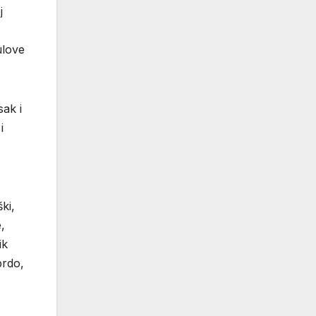
j
ulove
ak i
i
ki,
,
ik
brdo,