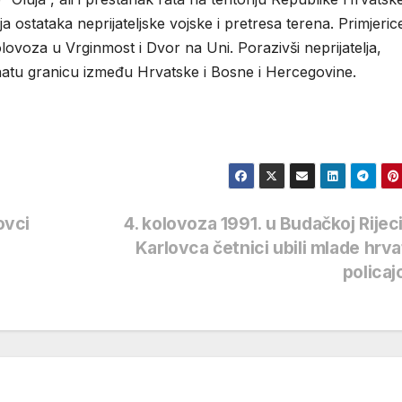
a ostataka neprijateljske vojske i pretresa terena. Primjerice
ovoza u Vrginmost i Dvor na Uni. Porazivši neprijatelja,
atu granicu između Hrvatske i Bosne i Hercegovine.
ovci
4. kolovoza 1991. u Budačkoj Rijec
Karlovca četnici ubili mlade hrv
polica