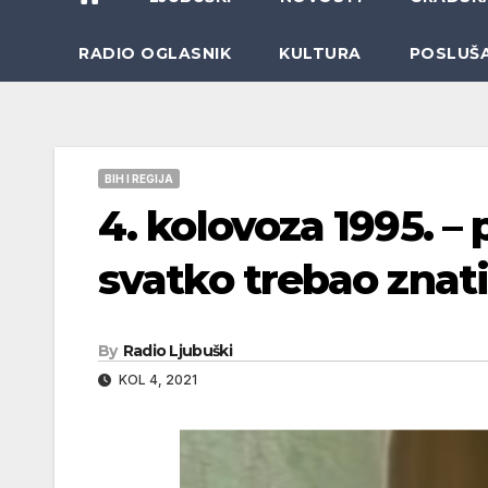
RADIO OGLASNIK
KULTURA
POSLUŠ
BIH I REGIJA
4. kolovoza 1995. – p
svatko trebao znati 
By
Radio Ljubuški
KOL 4, 2021