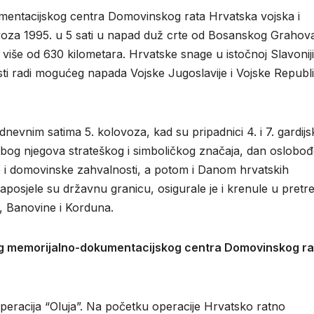
ntacijskog centra Domovinskog rata Hrvatska vojska i
olovoza 1995. u 5 sati u napad duž crte od Bosanskog Grahov
 više od 630 kilometara. Hrvatske snage u istočnoj Slavoniji
osti radi mogućeg napada Vojske Jugoslavije i Vojske Republ
odnevnim satima 5. kolovoza, kad su pripadnici 4. i 7. gardijs
Zbog njegova strateškog i simboličkog značaja, dan oslobođ
 i domovinske zahvalnosti, a potom i Danom hrvatskih
aposjele su državnu granicu, osigurale je i krenule u pretr
, Banovine i Korduna.
og memorijalno-dokumentacijskog centra Domovinskog ra
operacija “Oluja”. Na početku operacije Hrvatsko ratno