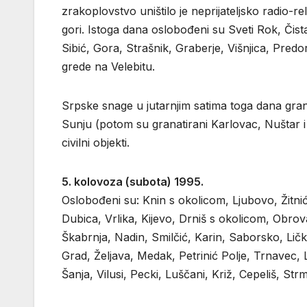
zrakoplovstvo uništilo je neprijateljsko radio-re
gori. Istoga dana oslobođeni su Sveti Rok, Čista
Sibić, Gora, Strašnik, Graberje, Višnjica, Predo
grede na Velebitu.
Srpske snage u jutarnjim satima toga dana gran
Sunju (potom su granatirani Karlovac, Nuštar i d
civilni objekti.
5. kolovoza (subota) 1995.
Oslobođeni su: Knin s okolicom, Ljubovo, Žitnić,
Dubica, Vrlika, Kijevo, Drniš s okolicom, Obrov
Škabrnja, Nadin, Smilčić, Karin, Saborsko, Lič
Grad, Željava, Medak, Petrinić Polje, Trnavec, L
Šanja, Vilusi, Pecki, Luščani, Križ, Cepeliš, Str