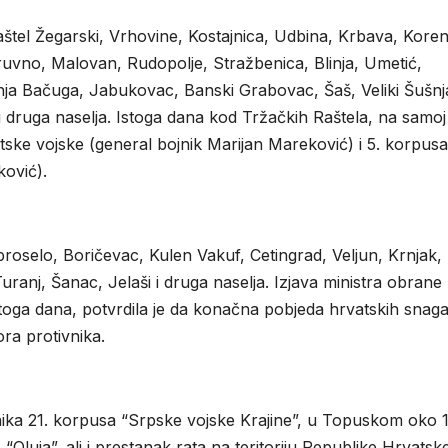
aštel Žegarski, Vrhovine, Kostajnica, Udbina, Krbava, Koren
 Bruvno, Malovan, Rudopolje, Stražbenica, Blinja, Umetić,
onja Bačuga, Jabukovac, Banski Grabovac, Šaš, Veliki Šušnj
i druga naselja. Istoga dana kod Tržačkih Raštela, na samoj
tske vojske (general bojnik Marijan Mareković) i 5. korpusa
ković).
broselo, Boričevac, Kulen Vakuf, Cetingrad, Veljun, Krnjak,
ranj, Šanac, Jelaši i druga naselja. Izjava ministra obran
toga dana, potvrdila je da konačna pobjeda hrvatskih snaga
ora protivnika.
ika 21. korpusa “Srpske vojske Krajine”, u Topuskom oko 
e “Oluja”, ali i prestanak rata na teritoriju Republike Hrvatsk