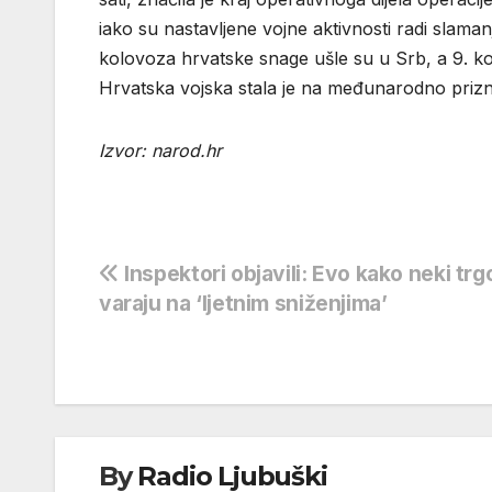
iako su nastavljene vojne aktivnosti radi slamanj
kolovoza hrvatske snage ušle su u Srb, a 9. kol
Hrvatska vojska stala je na međunarodno prizn
Izvor: narod.hr
Navigacija
Inspektori objavili: Evo kako neki trg
varaju na ‘ljetnim sniženjima’
objava
By
Radio Ljubuški