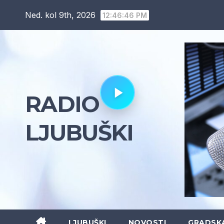
Skip
Ned. kol 9th, 2026
12:46:47 PM
to
content
RADIO
LJUBUŠKI
LJUBUŠKI
NOVOSTI
GRADSK