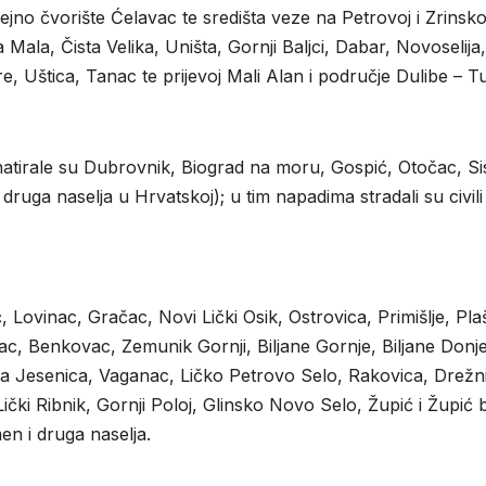
lejno čvorište Ćelavac te središta veze na Petrovoj i Zrinsko
 Mala, Čista Velika, Uništa, Gornji Baljci, Dabar, Novoselija,
re, Uštica, Tanac te prijevoj Mali Alan i područje Dulibe – T
atirale su Dubrovnik, Biograd na moru, Gospić, Otočac, Sis
ruga naselja u Hrvatskoj); u tim napadima stradali su civili 
 Lovinac, Gračac, Novi Lički Osik, Ostrovica, Primišlje, Plaš
ac, Benkovac, Zemunik Gornji, Biljane Gornje, Biljane Donje
ka Jesenica, Vaganac, Ličko Petrovo Selo, Rakovica, Drežn
ički Ribnik, Gornji Poloj, Glinsko Novo Selo, Župić i Župić 
men i druga naselja.