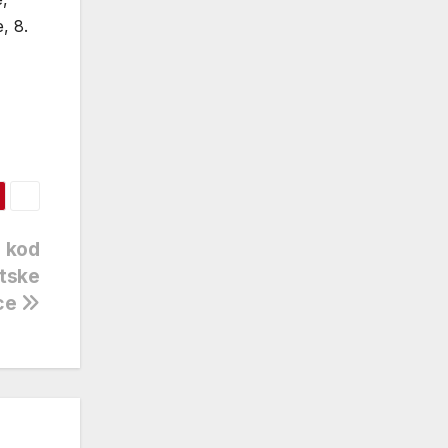
, 8.
i kod
atske
jce