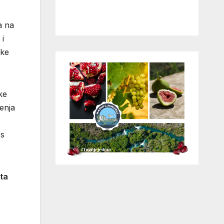
a na
 i
ike
ke
enja
es
ta