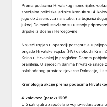
Prema podacima Hrvatskog memorijalno-dokume
specijalne policijske jedinice krenule su 4. k
jugu do Jasenovca na istoku, na bojišnici dugoj
južnoj Dalmaciji stavljene su u stanje pripravn
Srpske iz Bosne i Hercegovine.
Najveći uspjeh u operaciji postignut je u prijep
brigade Hrvatske vojske (HV) oslobodili Knin. 
Knina u Hrvatskoj je proglašen Danom pobjede
branitelja. U sljedećim danima hrvatske snage z
oslobođenog prostora sjeverne Dalmacije, Like
Kronologija akcije prema podacima Hrvatsk
4. kolovoza (petak) 1995.
U 5 sati ujutro započela je vojno-redarstvena 