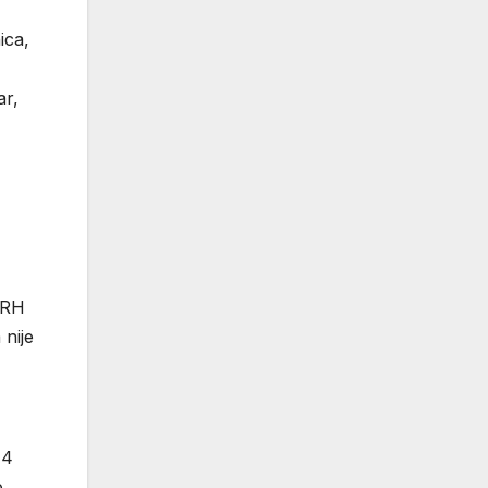
ica,
ar,
e RH
 nije
14
e,