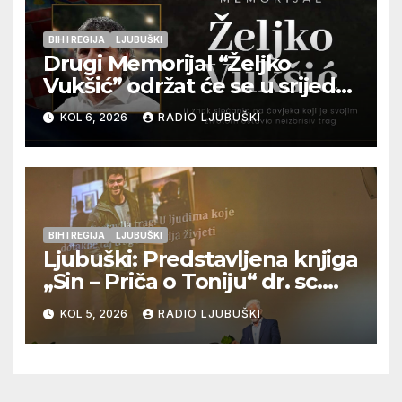
BIH I REGIJA
LJUBUŠKI
Drugi Memorijal “Željko
Vukšić” održat će se u srijedu
12. kolovoza u Otoku
KOL 6, 2026
RADIO LJUBUŠKI
BIH I REGIJA
LJUBUŠKI
Ljubuški: Predstavljena knjiga
„Sin – Priča o Toniju“ dr. sc.
Zdenka Hercega
KOL 5, 2026
RADIO LJUBUŠKI