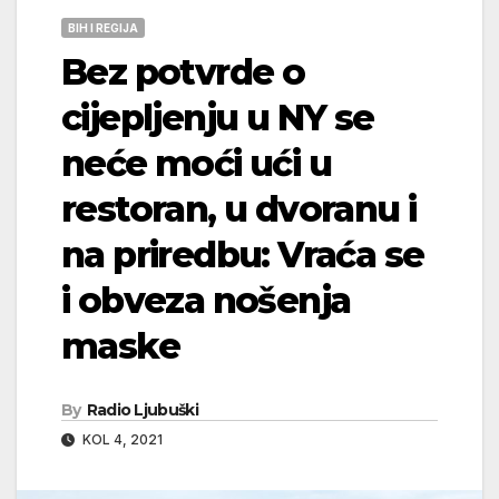
BIH I REGIJA
Bez potvrde o
cijepljenju u NY se
neće moći ući u
restoran, u dvoranu i
na priredbu: Vraća se
i obveza nošenja
maske
By
Radio Ljubuški
KOL 4, 2021