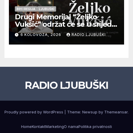
BIH I REGIJA
LJUBUŠKI
Drugi Memorijal “Željko
Vukšić” održat će se u srijedu
12. kolovoza u Otoku
6 KOLOVOZA, 2026
RADIO LJUBUŠKI
RADIO LJUBUŠKI
Proudly powered by WordPress
|
Theme: Newsup by
Themeansar
.
Home
Kontakt
Marketing
O nama
Politika privatnosti