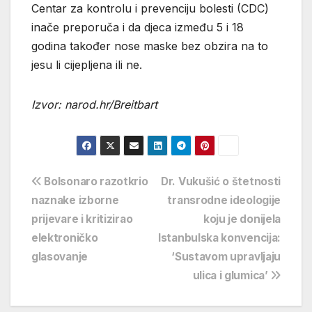
Centar za kontrolu i prevenciju bolesti (CDC)
inače preporuča i da djeca između 5 i 18
godina također nose maske bez obzira na to
jesu li cijepljena ili ne.
Izvor: narod.hr/Breitbart
Navigacija
Bolsonaro razotkrio
Dr. Vukušić o štetnosti
naznake izborne
transrodne ideologije
objava
prijevare i kritizirao
koju je donijela
elektroničko
Istanbulska konvencija:
glasovanje
‘Sustavom upravljaju
ulica i glumica’