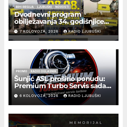
BIH I REGIJA
LJUBUŠKI
NOVOSTI
Dvodnevni program
obilježavanja 34. godišnjice
pogibije generala Blaža
7 KOLOVOZA, 2026
RADIO LJUBUŠKI
Kraljevića i osmorice
pripadnika HOS-a
PROMO
RADIO OGLASNIK
Šunjić ASL proširio ponudu:
Premium Turbo Servis sada
na jednoj adresi u Ljubuškom
6 KOLOVOZA, 2026
RADIO LJUBUŠKI