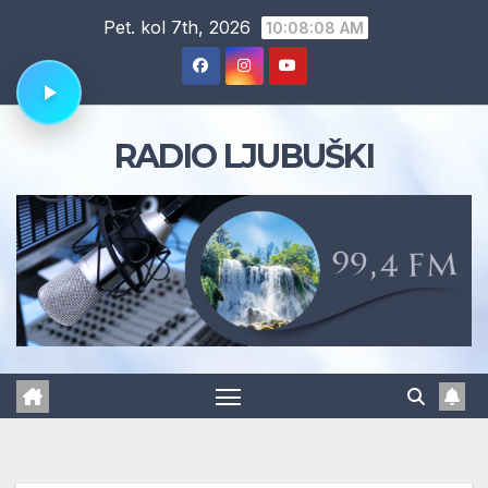
Skip
Pet. kol 7th, 2026
10:08:09 AM
to
content
RADIO LJUBUŠKI