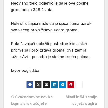
Neovisno tijelo ocijenilo je da je ove godine
grom odnio 349 života.
Neki stručnjaci misle da je sječa šuma uzrok
sve većeg broja žrtava udara groma.
Pokušavajući ublažiti posljedice klimatskih
promjena i broj žrtava groma, ova zemlja
južne Azije posadila je stotine tisuća palma.
Izvor:pogled.ba
Navigacija
Svakodnevne navike
Mladi iz 54 zemlje
kojima si skraćujete
svijeta stigli u