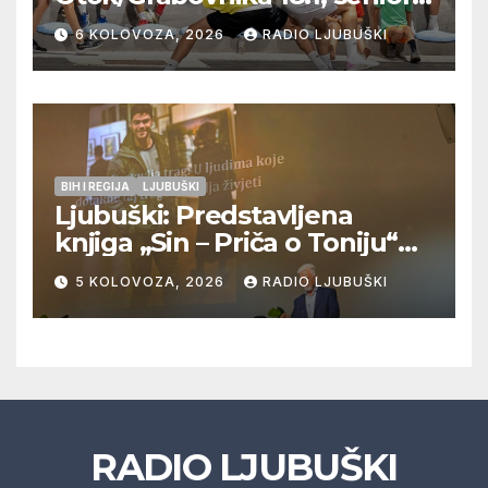
Pregrađa u četvrtfinalu,
6 KOLOVOZA, 2026
RADIO LJUBUŠKI
Veljaci i Cerno/Crnopod u
doigravanju, Grljevići završili
natjecanje
BIH I REGIJA
LJUBUŠKI
Ljubuški: Predstavljena
knjiga „Sin – Priča o Toniju“
dr. sc. Zdenka Hercega
5 KOLOVOZA, 2026
RADIO LJUBUŠKI
RADIO LJUBUŠKI