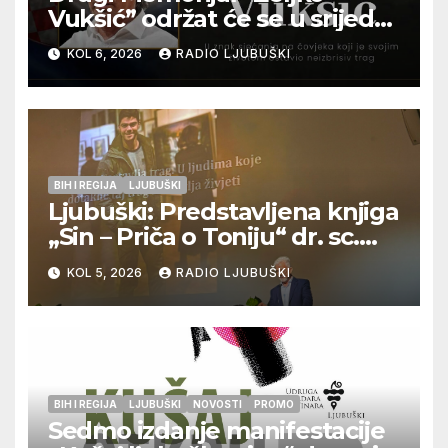
Vukšić” održat će se u srijedu
12. kolovoza u Otoku
KOL 6, 2026
RADIO LJUBUŠKI
BIH I REGIJA
LJUBUŠKI
Ljubuški: Predstavljena knjiga
„Sin – Priča o Toniju“ dr. sc.
Zdenka Hercega
KOL 5, 2026
RADIO LJUBUŠKI
BIH I REGIJA
LJUBUŠKI
NOVOSTI
PROMO
Sedmo izdanje manifestacije