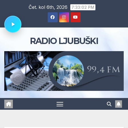
Skip
Čet. kol 6th, 2026
7:33:03 PM
to
content
RADIO LJUBUŠKI