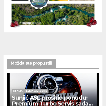
Možda ste propustili
PROMO
RADIO OGLASNIK
Šunjić ASL proširio ponudu:
Premium Turbo Servis sada