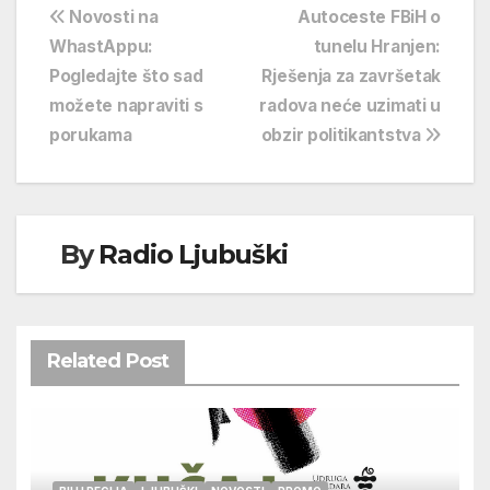
Navigacija
Novosti na
Autoceste FBiH o
WhastAppu:
tunelu Hranjen:
objava
Pogledajte što sad
Rješenja za završetak
možete napraviti s
radova neće uzimati u
porukama
obzir politikantstva
By
Radio Ljubuški
Related Post