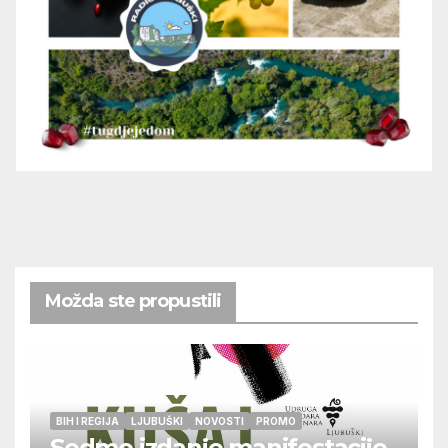
Možda ste propustili
BIH I REGIJA
LJUBUŠKI
NOVOSTI
PROMO
Sedmo izdanje manifestacije