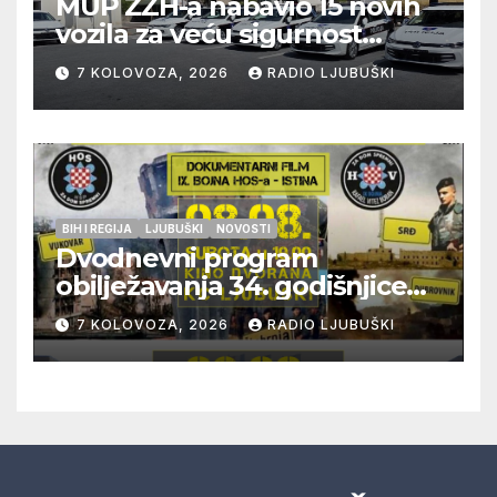
MUP ŽZH-a nabavio 15 novih
vozila za veću sigurnost
građana i učinkovitiji rad
7 KOLOVOZA, 2026
RADIO LJUBUŠKI
policije
BIH I REGIJA
LJUBUŠKI
NOVOSTI
Dvodnevni program
obilježavanja 34. godišnjice
pogibije generala Blaža
7 KOLOVOZA, 2026
RADIO LJUBUŠKI
Kraljevića i osmorice
pripadnika HOS-a