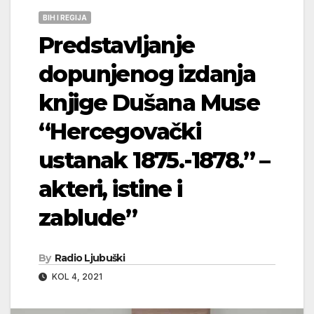
BIH I REGIJA
Predstavljanje
dopunjenog izdanja
knjige Dušana Muse
“Hercegovački
ustanak 1875.-1878.” –
akteri, istine i
zablude”
By
Radio Ljubuški
KOL 4, 2021