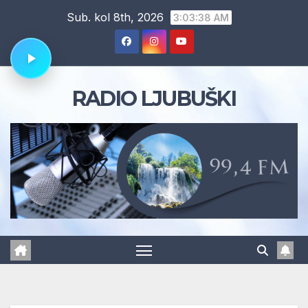
Skip
Sub. kol 8th, 2026
3:03:39 AM
to
content
RADIO LJUBUŠKI