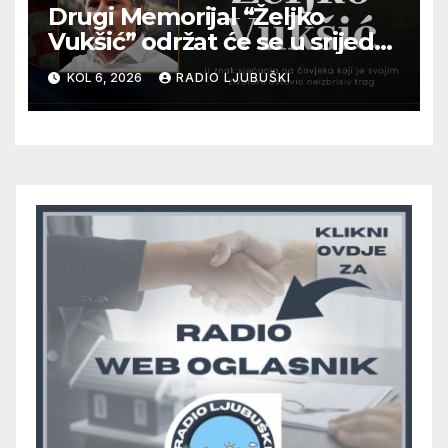
Drugi Memorijal “Željko
Vukšić” održat će se u srijedu
12. kolovoza u Otoku
KOL 6, 2026
RADIO LJUBUŠKI