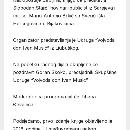
Radiopostaje Čapljina, knjigu će predstaviti
Slobodan Stajić, novinar ipublicist iz Sarajeva i
mr. sc. Mario-Antonio Brkić sa Sveučilišta
Hercegovina u Bijakovićima.
Organizator predstavljanja je Udruga “Vojvoda
don Ivan Musić” iz Ljubuškog.
Na početku radnog dijela okupljene će
pozdraviti Goran Skoko, predsjednik Skupštine
Udruge “Vojvoda don Ivan Musić”.
Moderatorica programa bit će Tihana
Đevenica.
Podsjećamo, prvo izdanje knjige objavljeno je
2018. godine. U međuvremenu nakon