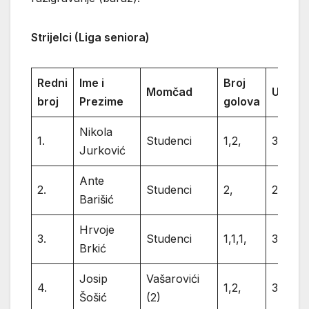
Strijelci (Liga seniora)
Redni
Ime i
Broj
Momčad
Ukupn
broj
Prezime
golova
Nikola
1.
Studenci
1,2,
3
Jurković
Ante
2.
Studenci
2,
2
Barišić
Hrvoje
3.
Studenci
1,1,1,
3
Brkić
Josip
Vašarovići
4.
1,2,
3
Šošić
(2)