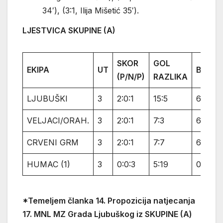
34′), (3:1, Ilija Mišetić 35′).
LJESTVICA SKUPINE (A)
SKOR
GOL
EKIPA
UT
BODOV
(P/N/P)
RAZLIKA
LJUBUŠKI
3
2:0:1
15:5
6
VELJACI/ORAH.
3
2:0:1
7:3
6
CRVENI GRM
3
2:0:1
7:7
6
HUMAC (1)
3
0:0:3
5:19
0
*Temeljem članka 14. Propozicija natjecanja
17. MNL MZ Grada Ljubuškog iz SKUPINE (A)