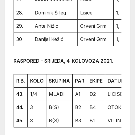
28.
Dominik Šiljeg
Lisice
1,
29.
Ante Nižić
Crveni Grm
1,
30
Danijel Kežić
Crveni Grm
1,
RASPORED – SRIJEDA, 4. KOLOVOZA 2021.
R.B.
KOLO
SKUPINA
PAR
EKIPE
DATUM/SA
43.
1/4
MLADI
A1
D2
LICISE/C.G.
44.
3
B(S)
B2
B4
OTOK
45.
3
B(S)
B3
B1
VITINA