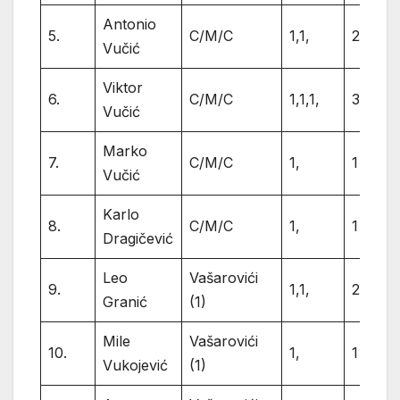
Antonio
5.
C/M/C
1,1,
2
Vučić
Viktor
6.
C/M/C
1,1,1,
3
Vučić
Marko
7.
C/M/C
1,
1
Vučić
Karlo
8.
C/M/C
1,
1
Dragičević
Leo
Vašarovići
9.
1,1,
2
Granić
(1)
Mile
Vašarovići
10.
1,
1
Vukojević
(1)