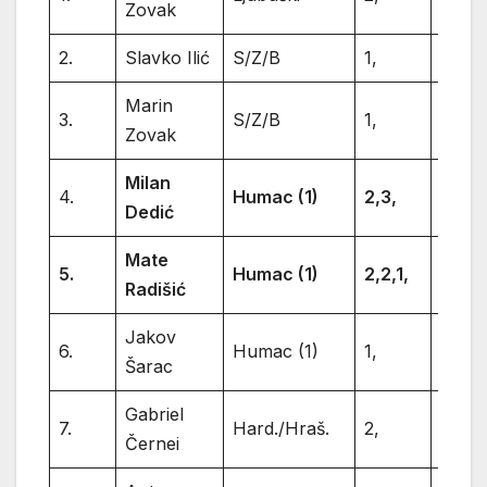
Zovak
2.
Slavko Ilić
S/Z/B
1,
1
Marin
3.
S/Z/B
1,
1
Zovak
Milan
4.
Humac (1)
2,3,
5
Dedić
Mate
5.
Humac (1)
2,2,1,
5
Radišić
Jakov
6.
Humac (1)
1,
1
Šarac
Gabriel
7.
Hard./Hraš.
2,
2
Černei