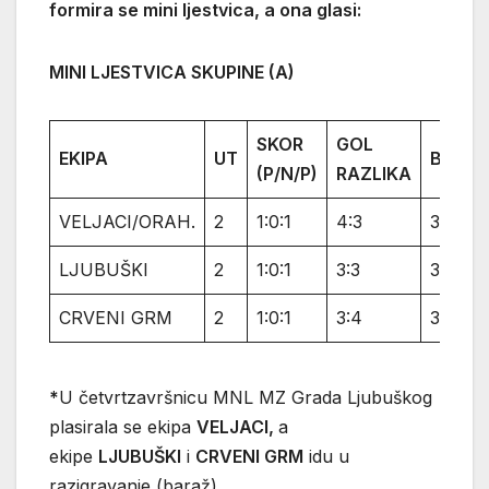
formira se mini ljestvica, a ona glasi:
MINI LJESTVICA SKUPINE (A)
SKOR
GOL
EKIPA
UT
BODOV
(P/N/P)
RAZLIKA
VELJACI/ORAH.
2
1:0:1
4:3
3
LJUBUŠKI
2
1:0:1
3:3
3
CRVENI GRM
2
1:0:1
3:4
3
*
U četvrtzavršnicu MNL MZ Grada Ljubuškog
plasirala se ekipa
VELJACI,
a
ekipe
LJUBUŠKI
i
CRVENI GRM
idu u
razigravanje (baraž).