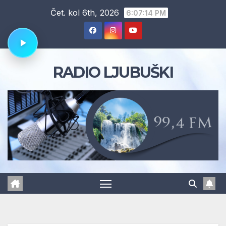
Skip
Čet. kol 6th, 2026
6:07:15 PM
to
content
RADIO LJUBUŠKI