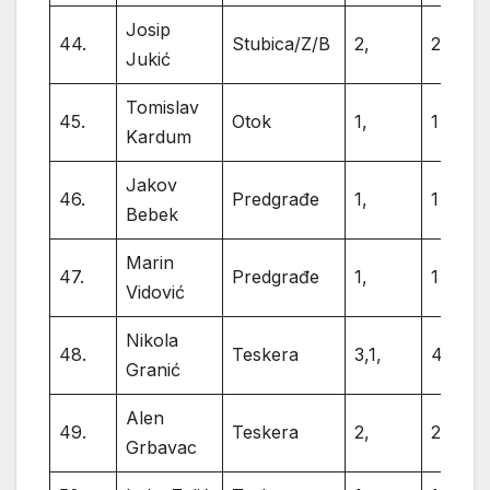
Josip
44.
Stubica/Z/B
2,
2
Jukić
Tomislav
45.
Otok
1,
1
Kardum
Jakov
46.
Predgrađe
1,
1
Bebek
Marin
47.
Predgrađe
1,
1
Vidović
Nikola
48.
Teskera
3,1,
4
Granić
Alen
49.
Teskera
2,
2
Grbavac