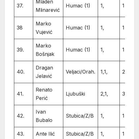
Mladen
37.
Humac (1)
1,
1
Mlinarević
Marko
38
Humac (1)
1,
1
Vujević
Marko
39.
Humac (1)
1,
1
Bošnjak
Dragan
40.
Veljaci/Orah.
1,1,
2
Jelavić
Renato
41.
Ljubuški
2,1,
3
Perić
Ivan
42.
Stubica/Z/B
1,
1
Bubalo
43.
Ante Ilić
Stubica/Z/B
1,
1