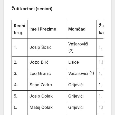
Žuti kartoni (seniori)
Redni
Žuti
Ime i Prezime
Momčad
broj
kartoni
Vašarovići
1.
Josip Šošić
1,
(2)
2.
Jozo Bilić
Lisice
1,1,
3.
Leo Granić
Vašarovići (1)
1,
4.
Stipe Zadro
Grljevići
1,
5.
Josip Čolak
Grljevići
1,
6.
Matej Čolak
Grljevići
1,1,