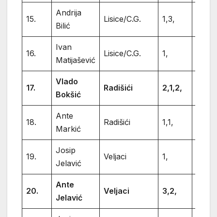
Andrija
15.
Lisice/C.G.
1,3,
4
Bilić
Ivan
16.
Lisice/C.G.
1,
1
Matijašević
Vlado
17.
Radišići
2,1,2,
5
Bokšić
Ante
18.
Radišići
1,1,
2
Markić
Josip
19.
Veljaci
1,
1
Jelavić
Ante
20.
Veljaci
3,2,
5
Jelavić