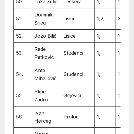
50.
Luka Zelić
Teskera
1,
1
Dominik
51.
Lisice
1,2,
3
Šiljeg
52.
Jozo Bilić
Lisice
1,
1
Rade
53.
Studenci
1,
1
Petković
Ante
54.
Studenci
1,
1
Mihaljević
Stipe
55.
Grljevići
1,
1
Zadro
Ivan
56.
Prolog
1,
1
Herceg
Mateo