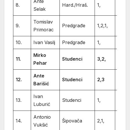
Ante
8.
Hard./Hraš.
1,
1
Selak
Tomislav
9.
Predgrađe
1,2,1,
4
Primorac
10.
Ivan Vasilj
Predgrađe
1,
1
Mirko
11.
Studenci
3,2,
5
Pehar
Ante
12.
Studenci
2,3
5
Barišić
Ivan
13.
Studenci
1,
1
Luburić
Antonio
14.
Šipovača
2,1,
3
Vukšić