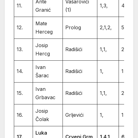
Ante
Vašarovići
11.
1,3,
4
Granić
(1)
Mate
12.
Prolog
2,1,2,
5
Herceg
Josip
13.
Radišići
1,1,
2
Hercg
Ivan
14.
Radišići
1,
1
Šarac
Ivan
15.
Radišići
1,1,
2
Grbavac
Josip
16.
Grljevići
1,
1
Čolak
Luka
17.
Crveni Grm
1,4,1,
6