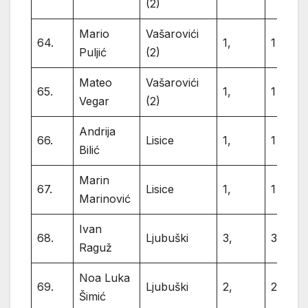
(2)
Mario
Vašarovići
64.
1,
1
Puljić
(2)
Mateo
Vašarovići
65.
1,
1
Vegar
(2)
Andrija
66.
Lisice
1,
1
Bilić
Marin
67.
Lisice
1,
1
Marinović
Ivan
68.
Ljubuški
3,
3
Raguž
Noa Luka
69.
Ljubuški
2,
2
Šimić