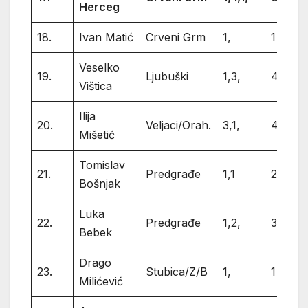
Herceg
18.
Ivan Matić
Crveni Grm
1,
1
Veselko
19.
Ljubuški
1,3,
4
Vištica
Ilija
20.
Veljaci/Orah.
3,1,
4
Mišetić
Tomislav
21.
Predgrađe
1,1
2
Bošnjak
Luka
22.
Predgrađe
1,2,
3
Bebek
Drago
23.
Stubica/Z/B
1,
1
Milićević