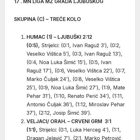
17 . MN LIGA MZ GRADA LJUBUŠKOG
SKUPINA (C) – TREĆE KOLO
HUMAC (1) – LJUBUŠKI 2:12
(0:5),
Strijelci: (0:1, Ivan Raguž 3′), (0:2,
Veselko Vištica 5′), (0:3, Ivan Raguž 13′),
(0:4, Noa Luka Šimić 15′), (0:5, Ivan
Raguž 17′), (0:6, Veselko Vištica 22′), (0:7,
Marko Čuljak 24′), (0:8, Veselko Vištica
25′), (0:9, Noa Luka Šimić 27′), (1:9, Mate
Pehar 31′), (1:10, Renato Perić 34′), (1:11,
Antonio Čuljak 36′), (1:12, Miroslav Pehar
37′), (2:12, Josip Šimić 39′).
VELJACI/ ORAH. – CRVENI GRM 3:1
(1:1),
Strijelci: (0:1, Luka Herceg 4′), (1:1,
Dragan Jelavić 7′), (2:1, Marko Petrović