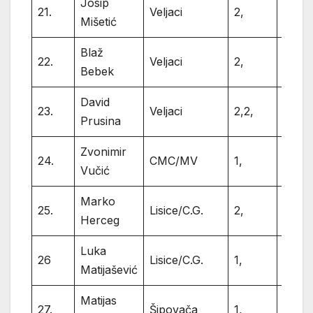
Josip
21.
Veljaci
2,
2
Mišetić
Blaž
22.
Veljaci
2,
2
Bebek
David
23.
Veljaci
2,2,
4
Prusina
Zvonimir
24.
CMC/MV
1,
1
Vučić
Marko
25.
Lisice/C.G.
2,
2
Herceg
Luka
26
Lisice/C.G.
1,
1
Matijašević
Matijas
27.
Šipovača
1,
1