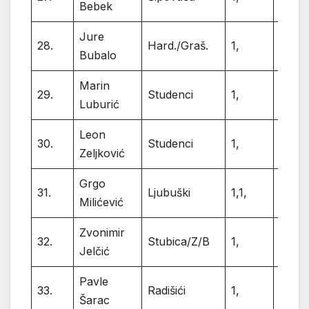
Bebek
Jure
28.
Hard./Graš.
1,
1
Bubalo
Marin
29.
Studenci
1,
1
Luburić
Leon
30.
Studenci
1,
1
Zeljković
Grgo
31.
Ljubuški
1,1,
2
Milićević
Zvonimir
32.
Stubica/Z/B
1,
1
Jelčić
Pavle
33.
Radišići
1,
1
Šarac