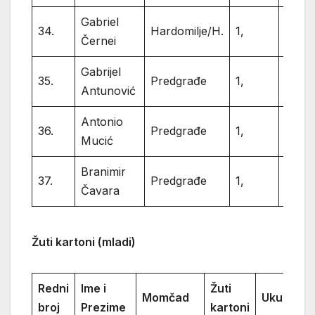
Gabriel
34.
Hardomilje/H.
1,
1
Černei
Gabrijel
35.
Predgrađe
1,
1
Antunović
Antonio
36.
Predgrađe
1,
1
Mucić
Branimir
37.
Predgrađe
1,
1
Čavara
Žuti kartoni (mladi)
Redni
Ime i
Žuti
Momčad
Ukupno
broj
Prezime
kartoni