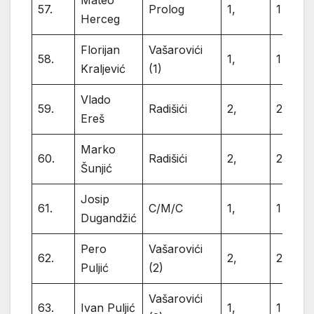
57.
Prolog
1,
1
Herceg
Florijan
Vašarovići
58.
1,
1
Kraljević
(1)
Vlado
59.
Radišići
2,
2
Ereš
Marko
60.
Radišići
2,
2
Šunjić
Josip
61.
C/M/C
1,
1
Dugandžić
Pero
Vašarovići
62.
2,
2
Puljić
(2)
Vašarovići
63.
Ivan Puljić
1,
1