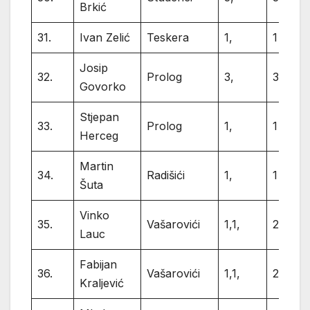
Brkić
31.
Ivan Zelić
Teskera
1,
1
Josip
32.
Prolog
3,
3
Govorko
Stjepan
33.
Prolog
1,
1
Herceg
Martin
34.
Radišići
1,
1
Šuta
Vinko
35.
Vašarovići
1,1,
2
Lauc
Fabijan
36.
Vašarovići
1,1,
2
Kraljević