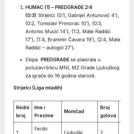
HUMAC (1) – PREDGRAĐE 2:4
(0:3)
Strijelci: (0:1, Gabrijel Antunović 4′),
(0:2, Tomislav Primorac 10′), (0:3,
Antonio Mucić 14′), (1:3, Mate Radišić
17′), (1:4, Branimir Čavara 19′), (2:4, Mate
Radišić – autogol 27′).
Ekipa
PREDGRAĐE
se plasirala u
poluzavršnicu MNL MZ Grada Ljubuškog
za igrače do 16 godina starosti.
Strijelci (Liga mladih)
Redni
Ime i
Broj
Momčad
Ukup
broj
Prezime
golova
Ferdo
1.
Ljubuški
2,
2