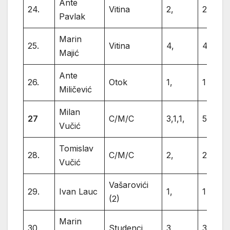
Ante
24.
Vitina
2,
2
Pavlak
Marin
25.
Vitina
4,
4
Majić
Ante
26.
Otok
1,
1
Miličević
Milan
27
C/M/C
3,1,1,
5
Vučić
Tomislav
28.
C/M/C
2,
2
Vučić
Vašarovići
29.
Ivan Lauc
1,
1
(2)
Marin
30.
Studenci
3,
3