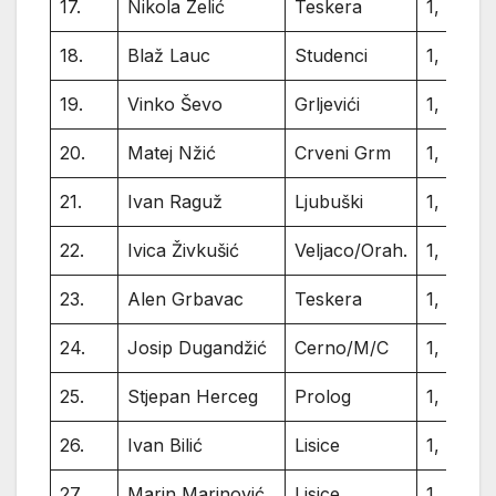
17.
Nikola Zelić
Teskera
1,
18.
Blaž Lauc
Studenci
1,
19.
Vinko Ševo
Grljevići
1,
20.
Matej Nžić
Crveni Grm
1,
21.
Ivan Raguž
Ljubuški
1,
22.
Ivica Živkušić
Veljaco/Orah.
1,
23.
Alen Grbavac
Teskera
1,
24.
Josip Dugandžić
Cerno/M/C
1,
25.
Stjepan Herceg
Prolog
1,
26.
Ivan Bilić
Lisice
1,
27.
Marin Marinović
Lisice
1,