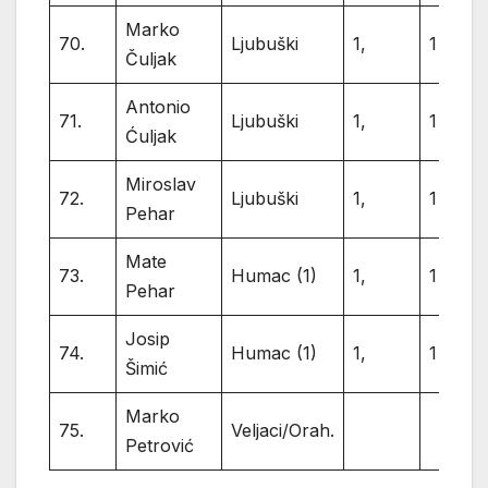
Marko
70.
Ljubuški
1,
1
Čuljak
Antonio
71.
Ljubuški
1,
1
Ćuljak
Miroslav
72.
Ljubuški
1,
1
Pehar
Mate
73.
Humac (1)
1,
1
Pehar
Josip
74.
Humac (1)
1,
1
Šimić
Marko
75.
Veljaci/Orah.
Petrović