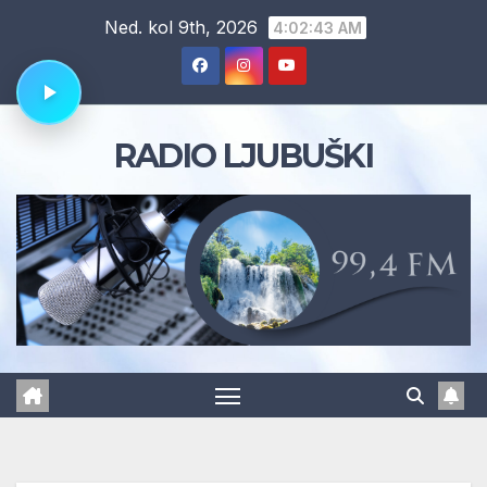
Skip
Ned. kol 9th, 2026
4:02:43 AM
to
content
RADIO LJUBUŠKI