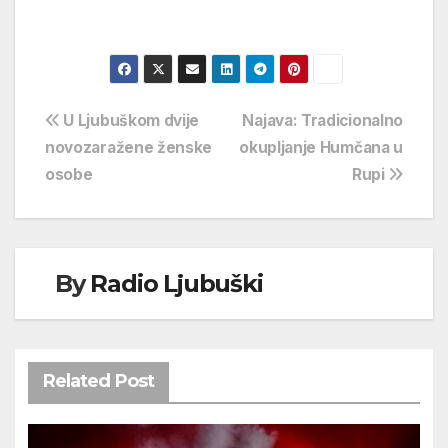
Navigacija
U Ljubuškom dvije
Najava: Tradicionalno
novozaražene ženske
okupljanje Humčana u
objava
osobe
Rupi
By
Radio Ljubuški
Related Post