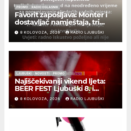
PROMO
RADIO OGLASNIK
Favorit zapošljava: Monter i
dostavljač namještaja, tri
izvršitelja
8 KOLOVOZA, 2026
RADIO LJUBUŠKI
LJUBUŠKI
NOVOSTI
PROMO
Najiščekivaniji vikend ljeta:
BEER FEST Ljubuški 8. i
9.kolovoza
8 KOLOVOZA, 2026
RADIO LJUBUŠKI