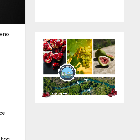
čeno
ice
 zbog