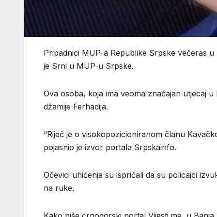
Pripadnici MUP-a Republike Srpske večeras u B
je Srni u MUP-u Srpske.
Ova osoba, koja ima veoma značajan utjecaj u 
džamije Ferhadija.
“Riječ je o visokopozicioniranom članu Kavačkog
pojasnio je izvor portala Srpskainfo.
Očevici uhićenja su ispričali da su policajci izvuk
na ruke.
Kako piše crnogorski portal Vijesti.me, u Banja 