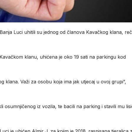
anja Luci uhitili su jednog od članova Kavačkog klana, re
Kavačkom klanu, uhićena je oko 19 sati na parkingu kod
 klana. Važi za osobu koja ima jak utjecaj u ovoj grupi”,
li osumnjičenog iz vozila, te bacili na parking i stavili mu lis
Luci je uhićen Almir J. za kojim je 2018. raspisana tjeralica