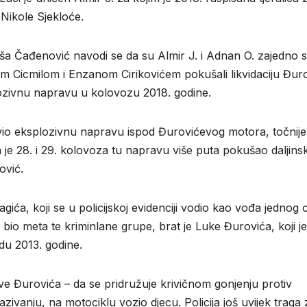
 Nikole Sjekloće.
 Saša Čađenović navodi se da su Almir J. i Adnan O. zajedno 
 Cicmilom i Enzanom Cirikovićem pokušali likvidaciju Đur
lozivnu napravu u kolovozu 2018. godine.
stavio eksplozivnu napravu ispod Đurovićevog motora, točnije
 je 28. i 29. kolovoza tu napravu više puta pokušao daljinsk
ović.
ća, koji se u policijskoj evidenciji vodio kao vođa jednog 
 bio meta te kriminlane grupe, brat je Luke Đurovića, koji je
du 2013. godine.
ve Đurovića – da se pridružuje krivičnom gonjenju protiv
ivanju, na motociklu vozio djecu. Policija još uvijek traga 