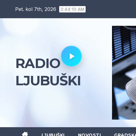
Skip
Pet. kol 7th, 2026
3:44:11 AM
to
content
RADIO
LJUBUŠKI
LJUBUŠKI
NOVOSTI
GRADSK