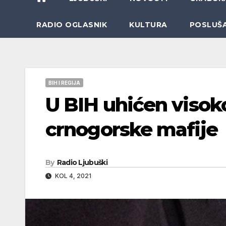
RADIO OGLASNIK
KULTURA
POSLUŠ
BIH I REGIJA
U BIH uhićen visoko
crnogorske mafije
By
Radio Ljubuški
KOL 4, 2021