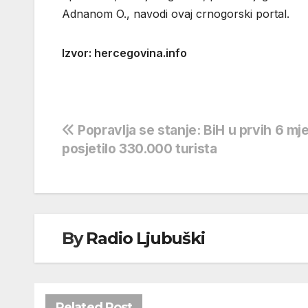
Adnanom O., navodi ovaj crnogorski portal.
Izvor: hercegovina.info
Navigacija
Popravlja se stanje: BiH u prvih 6 mj
posjetilo 330.000 turista
objava
By
Radio Ljubuški
Related Post