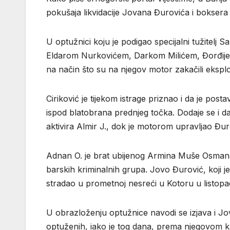
pokušaja likvidacije Jovana Đurovića i boksera
U optužnici koju je podigao specijalni tužitelj
Eldarom Nurkovićem, Darkom Milićem, Đorđijem
na način što su na njegov motor zakačili eksp
Ciriković je tijekom istrage priznao i da je po
ispod blatobrana prednjeg točka. Dodaje se i da
aktivira Almir J., dok je motorom upravljao Đur
Adnan O. je brat ubijenog Armina Muše Osmanagi
barskih kriminalnih grupa. Jovo Đurović, koji je
stradao u prometnoj nesreći u Kotoru u listopa
U obrazloženju optužnice navodi se izjava i Jo
optuženih, iako je tog dana, prema njegovom kaz