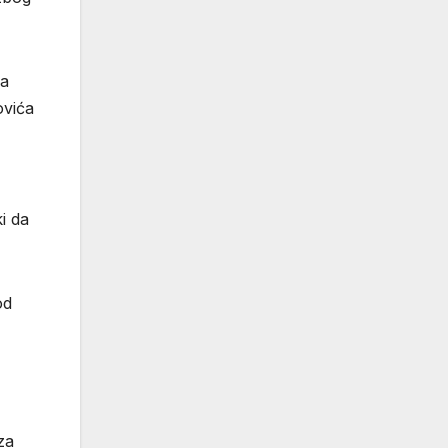
sa
ovića
i da
od
za