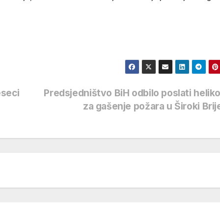
eseci
Predsjedništvo BiH odbilo poslati helik
za gašenje požara u Široki Bri