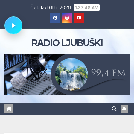
Skip
Čet. kol 6th, 2026
1:37:49 AM
to
content
RADIO LJUBUŠKI