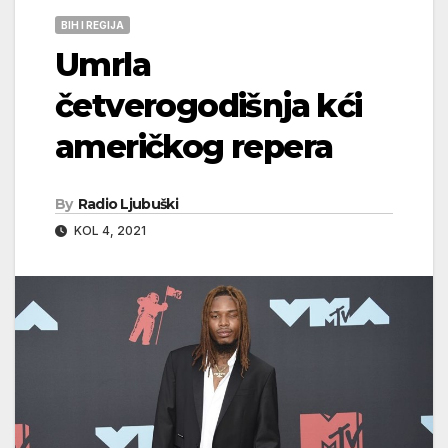
BIH I REGIJA
Umrla
četverogodišnja kći
američkog repera
By
Radio Ljubuški
KOL 4, 2021