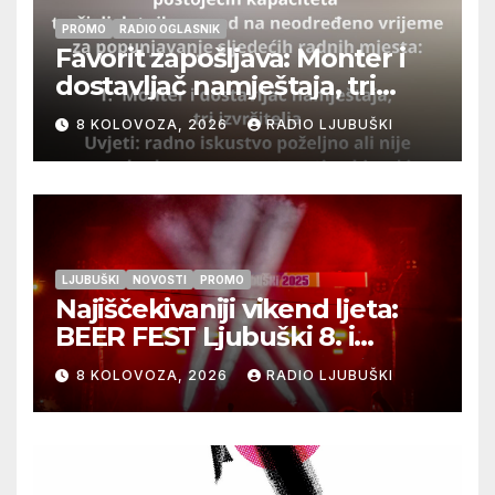
PROMO
RADIO OGLASNIK
Favorit zapošljava: Monter i
dostavljač namještaja, tri
izvršitelja
8 KOLOVOZA, 2026
RADIO LJUBUŠKI
LJUBUŠKI
NOVOSTI
PROMO
Najiščekivaniji vikend ljeta:
BEER FEST Ljubuški 8. i
9.kolovoza
8 KOLOVOZA, 2026
RADIO LJUBUŠKI