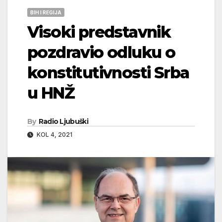
BIH I REGIJA
Visoki predstavnik
pozdravio odluku o
konstitutivnosti Srba
u HNŽ
By
Radio Ljubuški
KOL 4, 2021