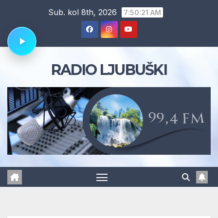
Skip
Sub. kol 8th, 2026
7:50:22 AM
to
content
RADIO LJUBUŠKI