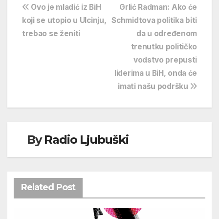
Navigacija
Ovo je mladić iz BiH
Grlić Radman: Ako će
koji se utopio u Ulcinju,
Schmidtova politika biti
objava
trebao se ženiti
da u određenom
trenutku političko
vodstvo prepusti
liderima u BiH, onda će
imati našu podršku
By
Radio Ljubuški
Related Post