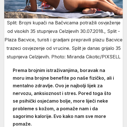
Split: Brojni kupači na Bačvicama potražili osvježenje
od visokih 35 stupnjeva Celzijevih 30.07.2018., Split -
Plaza Bacvice, turisti i gradjani prepravili plazu Bacvice
trazeci osvjezenje od vrucine. Split je danas grijalo 35
stupnjeva Celzijevih. Photo: Miranda Cikotic/PIXSELL
Prema brojnim istraživanjima, boravak na
moru ima brojne benefite po naše fizičko, ali i
mentalno zdravlje. Ovo je najbolji lijek za
nervozu, anksioznost i stres. Pored toga što
se psihički osjećamo bolje, more liječi neke
probleme s kožom, a pomaže nam i da
sagorimo kalorije. Evo kako nam sve more
pomaže.