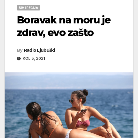
BIH I REGIJA
Boravak na moru je
zdrav, evo zašto
By
Radio Ljubuški
KOL 5, 2021