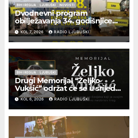
BIH I REGIJA
LJUBUŠKI
NOVOSTI
Dvodnevni program
obilježavanja 34. godišnjice
pogibije generala Blaža
KOL 7, 2026
RADIO LJUBUŠKI
Kraljevića i osmorice
pripadnika HOS-a
BIH I REGIJA
LJUBUŠKI
Drugi Memorijal “Željko
Vukšić” održat će se u srijedu
12. kolovoza u Otoku
KOL 6, 2026
RADIO LJUBUŠKI