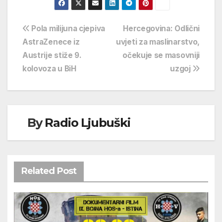
Navigacija
Pola milijuna cjepiva
Hercegovina: Odlični
AstraZenece iz
uvjeti za maslinarstvo,
objava
Austrije stiže 9.
očekuje se masovniji
kolovoza u BiH
uzgoj
By
Radio Ljubuški
Related Post