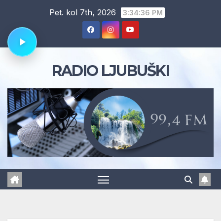
Skip
Pet. kol 7th, 2026
3:34:37 PM
to
content
RADIO LJUBUŠKI