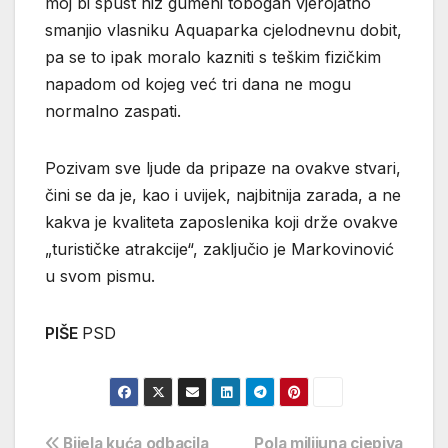
moj bi spust niz gumeni tobogan vjerojatno
smanjio vlasniku Aquaparka cjelodnevnu dobit,
pa se to ipak moralo kazniti s teškim fizičkim
napadom od kojeg već tri dana ne mogu
normalno zaspati.
Pozivam sve ljude da pripaze na ovakve stvari,
čini se da je, kao i uvijek, najbitnija zarada, a ne
kakva je kvaliteta zaposlenika koji drže ovakve
„turističke atrakcije“, zaključio je Markovinović
u svom pismu.
PIŠE
PSD
Bijela kuća odbacila
Pola milijuna cjepiva