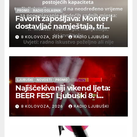
PROMO
RADIO OGLASNIK
Favorit zapošljava: Monter i
dostavljač namještaja, tri
izvršitelja
8 KOLOVOZA, 2026
RADIO LJUBUŠKI
LJUBUŠKI
NOVOSTI
PROMO
Najiščekivaniji vikend ljeta:
BEER FEST Ljubuški 8. i
9.kolovoza
8 KOLOVOZA, 2026
RADIO LJUBUŠKI