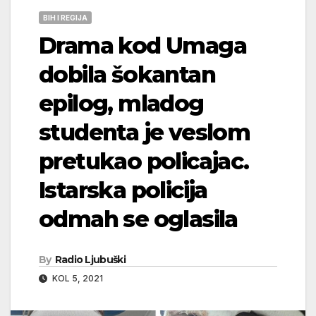
BIH I REGIJA
Drama kod Umaga
dobila šokantan
epilog, mladog
studenta je veslom
pretukao policajac.
Istarska policija
odmah se oglasila
By
Radio Ljubuški
KOL 5, 2021