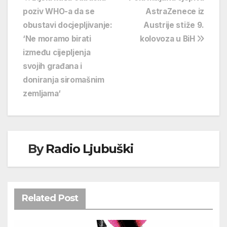
Navigacija
poziv WHO-a da se
AstraZenece iz
objava
obustavi docjepljivanje:
Austrije stiže 9.
‘Ne moramo birati
kolovoza u BiH
između cijepljenja
svojih građana i
doniranja siromašnim
zemljama‘
By
Radio Ljubuški
Related Post