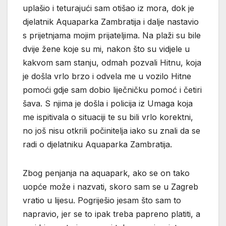
uplašio i teturajući sam otišao iz mora, dok je
djelatnik Aquaparka Zambratija i dalje nastavio
s prijetnjama mojim prijateljima. Na plaži su bile
dvije žene koje su mi, nakon što su vidjele u
kakvom sam stanju, odmah pozvali Hitnu, koja
je došla vrlo brzo i odvela me u vozilo Hitne
pomoći gdje sam dobio liječničku pomoć i četiri
šava. S njima je došla i policija iz Umaga koja
me ispitivala o situaciji te su bili vrlo korektni,
no još nisu otkrili počinitelja iako su znali da se
radi o djelatniku Aquaparka Zambratija.
Zbog penjanja na aquapark, ako se on tako
uopće može i nazvati, skoro sam se u Zagreb
vratio u lijesu. Pogriješio jesam što sam to
napravio, jer se to ipak treba papreno platiti, a