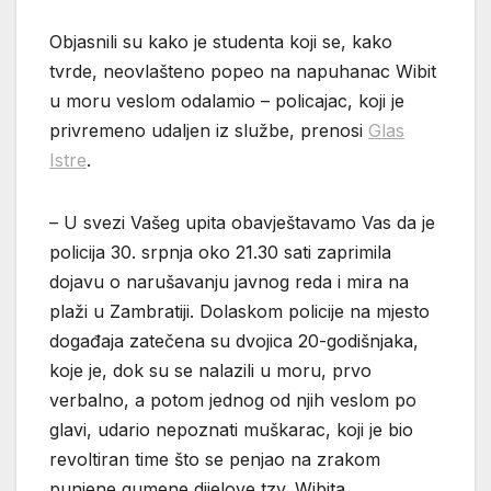
Objasnili su kako je studenta koji se, kako
tvrde, neovlašteno popeo na napuhanac Wibit
u moru veslom odalamio – policajac, koji je
privremeno udaljen iz službe, prenosi
Glas
Istre
.
– U svezi Vašeg upita obavještavamo Vas da je
policija 30. srpnja oko 21.30 sati zaprimila
dojavu o narušavanju javnog reda i mira na
plaži u Zambratiji. Dolaskom policije na mjesto
događaja zatečena su dvojica 20-godišnjaka,
koje je, dok su se nalazili u moru, prvo
verbalno, a potom jednog od njih veslom po
glavi, udario nepoznati muškarac, koji je bio
revoltiran time što se penjao na zrakom
punjene gumene dijelove tzv. Wibita.