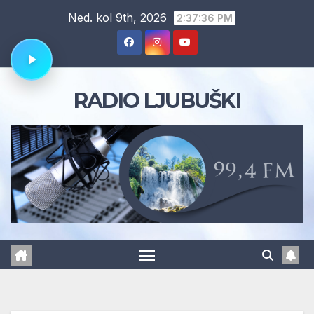
Skip
Ned. kol 9th, 2026
2:37:37 PM
to
content
RADIO LJUBUŠKI