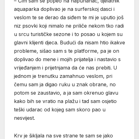
– Čim sam se popeo na napuhanac, djelatnik
aquaparka doplivao je na surferskoj dasci i
veslom te se derao da siđem te mi je uputio još
niz psovki koji nimalo ne priliče nekom tko radi
u srcu turističke sezone i to posao u kojem su
glavni klijenti djeca. Budući da nisam htio ikakve
probleme, sišao sam s te platforme, pa je on
doplivao do mene i mojih prijatelja i nastavio s
vrijeđanjem i prijetnjama da će nas prebiti. U
jednom je trenutku zamahnuo veslom, pri
čemu sam ja digao ruku u znak obrane, no
potom se zaustavio, a ja sam okrenuo glavu
kako bih se vratio na plažu i tad sam osjetio
teški udarac od kojeg sam skoro pao u
nesvijest.
Krv je šikljala na sve strane te sam se jako