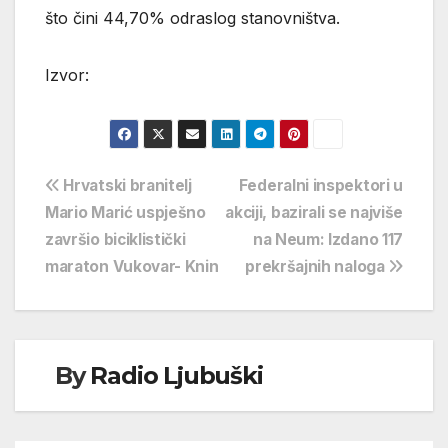
što čini 44,70% odraslog stanovništva.
Izvor:
Navigacija
Hrvatski branitelj
Federalni inspektori u
Mario Marić uspješno
akciji, bazirali se najviše
objava
završio biciklistički
na Neum: Izdano 117
maraton Vukovar- Knin
prekršajnih naloga
By
Radio Ljubuški