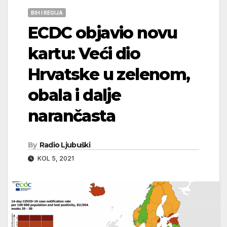
BIH I REGIJA
ECDC objavio novu
kartu: Veći dio
Hrvatske u zelenom,
obala i dalje
narančasta
By
Radio Ljubuški
KOL 5, 2021