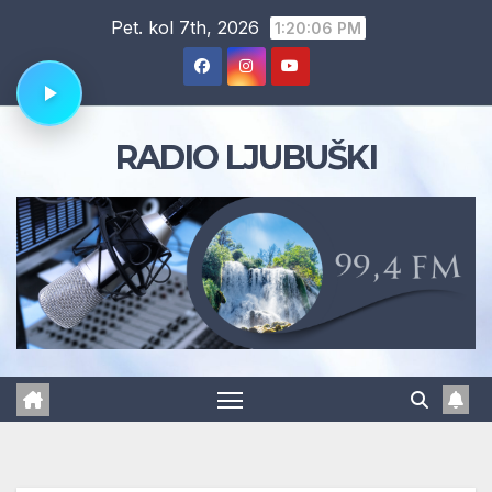
Skip
Pet. kol 7th, 2026
1:20:06 PM
to
content
RADIO LJUBUŠKI