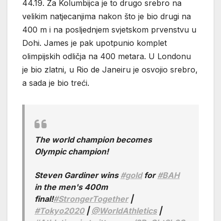
44.19. Za Kolumbijca je to drugo srebro na
velikim natjecanjima nakon što je bio drugi na
400 m i na posljednjem svjetskom prvenstvu u
Dohi. James je pak upotpunio komplet
olimpijskih odličja na 400 metara. U Londonu
je bio zlatni, u Rio de Janeiru je osvojio srebro,
a sada je bio treći.
The world champion becomes
Olympic champion!
Steven Gardiner wins
#gold
for
#BAH
in the men's 400m
final!
#StrongerTogether
|
#Tokyo2020
|
@WorldAthletics
|