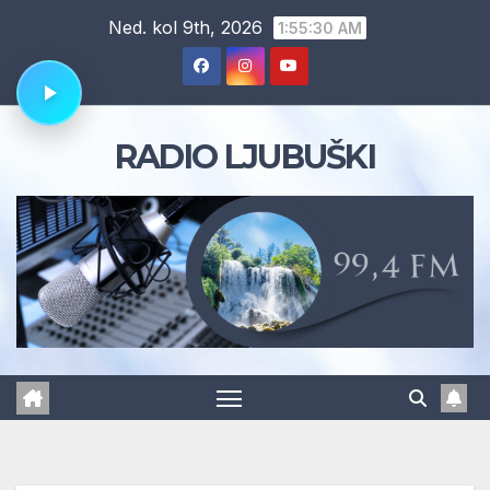
Skip
Ned. kol 9th, 2026
1:55:31 AM
to
content
RADIO LJUBUŠKI