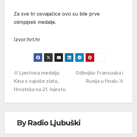
Za sve tri osvajačice ovo su bile prve
olimpijsek medalje.
Izvor:hrt.hr
Navigacija
Ljestvica medalja:
Odbojka: Francuska i
Kina s najviše zlata,
Rusija u finalu
objava
Hrvatska na 21. mjestu
By
Radio Ljubuški