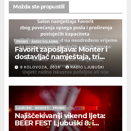
Možda ste propustili
PROMO
RADIO OGLASNIK
Favorit zapošljava: Monter i
dostavljač namještaja, tri
izvršitelja
8 KOLOVOZA, 2026
RADIO LJUBUŠKI
LJUBUŠKI
NOVOSTI
PROMO
Najiščekivaniji vikend ljeta:
BEER FEST Ljubuški 8. i
9.kolovoza