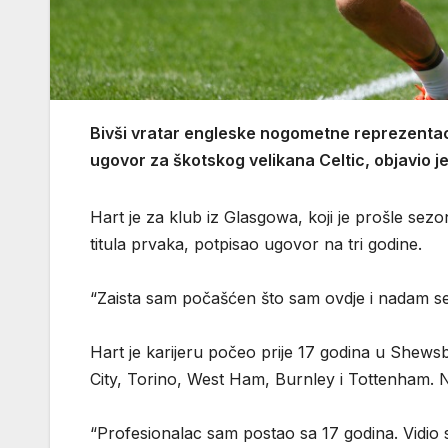
Bivši vratar engleske nogometne reprezentac
ugovor za škotskog velikana Celtic, objavio je
Hart je za klub iz Glasgowa, koji je prošle sez
titula prvaka, potpisao ugovor na tri godine.
“Zaista sam počašćen što sam ovdje i nadam se d
Hart je karijeru počeo prije 17 godina u Shew
City, Torino, West Ham, Burnley i Tottenham. N
“Profesionalac sam postao sa 17 godina. Vidio s