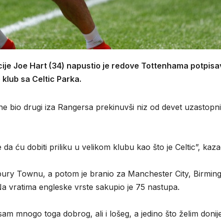
ije Joe Hart (34) napustio je redove Tottenhama potpisa
 klub sa Celtic Parka.
one bio drugi iza Rangersa prekinuvši niz od devet uzastopn
a ću dobiti priliku u velikom klubu kao što je Celtic”, kaza
sbury Townu, a potom je branio za Manchester City, Birmi
a vratima engleske vrste sakupio je 75 nastupa.
am mnogo toga dobrog, ali i lošeg, a jedino što želim donije