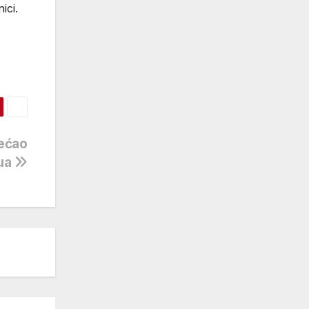
ici.
većao
ua