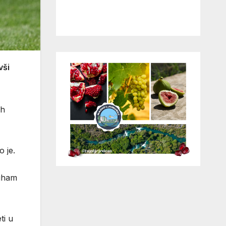
vši
ih
o je.
ngham
ti u