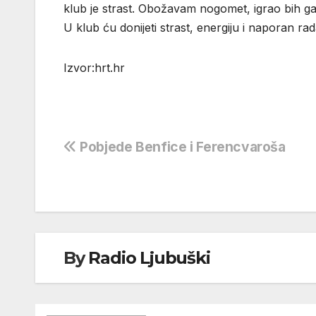
klub je strast. Obožavam nogomet, igrao bih ga uv
U klub ću donijeti strast, energiju i naporan rada
Izvor:hrt.hr
Navigacija
Pobjede Benfice i Ferencvaroša
objava
By
Radio Ljubuški