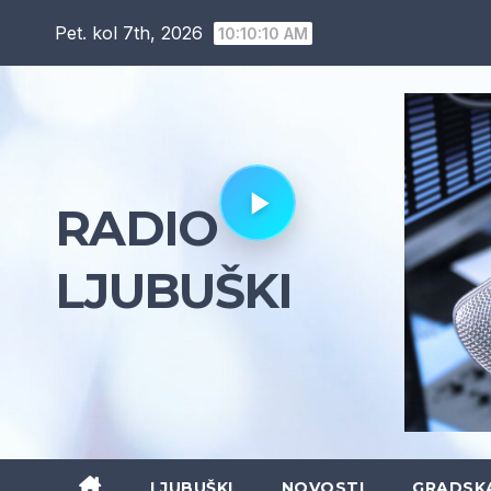
Skip
Pet. kol 7th, 2026
10:10:11 AM
to
content
RADIO
LJUBUŠKI
LJUBUŠKI
NOVOSTI
GRADSK