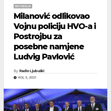
BIH I REGIJA
Milanović odlikovao
Vojnu policiju HVO-a i
Postrojbu za
posebne namjene
Ludvig Pavlović
By
Radio Ljubuški
KOL 5, 2021