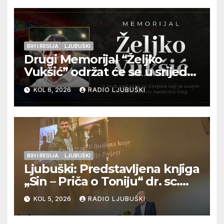
pripadnika HOS-a
BIH I REGIJA
LJUBUŠKI
Drugi Memorijal “Željko
Vukšić” održat će se u srijedu
12. kolovoza u Otoku
KOL 6, 2026
RADIO LJUBUŠKI
BIH I REGIJA
LJUBUŠKI
Ljubuški: Predstavljena knjiga
„Sin – Priča o Toniju“ dr. sc.
Zdenka Hercega
KOL 5, 2026
RADIO LJUBUŠKI