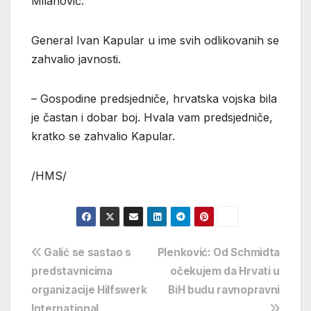
Milanović.
General Ivan Kapular u ime svih odlikovanih se
zahvalio javnosti.
– Gospodine predsjedniče, hrvatska vojska bila
je častan i dobar boj. Hvala vam predsjedniče,
kratko se zahvalio Kapular.
/HMS/
Navigacija
Galić se sastao s
Plenković: Od Schmidta
predstavnicima
očekujem da Hrvati u
objava
organizacije Hilfswerk
BiH budu ravnopravni
International