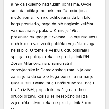
a ne da likujemo nad tuđim porazima. Ovdje
smo da odlikujemo neke među najboljima
među vama. To nisu odlikovanja da bih bilo
koga povrijedio, nego da bih naglasio veličinu i
važnost našeg puta. U Kninu je 1995.
prekinuta okupacija Hrvatske. Da nije bilo vas i
onih koji su vas vodili politički i vojnički, ovoga
ne bi bilo. U tome je veliku ulogu odigrala i
specijalna policija, rekao je predsjednik RH
Zoran Milanović na prijamu ratnih
zapovjednika iz Domovinskog rata. Nije ovo
zamišljeno da se bilo koga ponizi, a najmanje
ljude u BiH. Odlikovat ću naše suborce, našu
braću iz BiH, pripadnike našeg naroda u
drugoj državi, koji su se nesebično dali za
zajedničku stvar, rekao je predsjednik Zoran