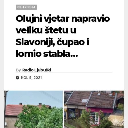
BIH I REGIJA
Olujni vjetar napravio
veliku štetu u
Slavoniji, čupao i
lomio stabla…
By
Radio Ljubuški
KOL 5, 2021