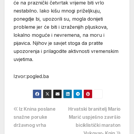
će na praznički četvrtak vrijeme biti vrlo
nestabilno. Iako kišu mnogi priželjkuju,
ponegdje bi, upozorili su, mogla donijeti
probleme jer će biti i izraženijih pljuskova,
lokalno moguće i nevremena, na moru i
pijavica. Njihov je savjet stoga da pratite
upozorenja i prilagodite aktivnosti vremenskim
uvjetima.
Izvor:pogled.ba
Navigacija
Iz Knina poslane
Hrvatski branitelj Mario
snažne poruke
Marić uspješno završio
objava
državnog vrha
biciklistički maraton
Vukovar- Knin