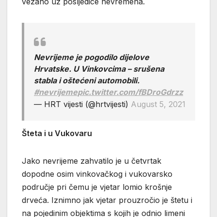
vezano uz posljedice nevremena.
Nevrijeme je pogodilo dijelove
Hrvatske. U Vinkovcima – srušena
stabla i oštećeni automobili.
#nevrijeme
pic.twitter.com/fBDroGdrzz
— HRT vijesti (@hrtvijesti)
August 5, 2021
Šteta i u Vukovaru
Jako nevrijeme zahvatilo je u četvrtak
dopodne osim vinkovačkog i vukovarsko
područje pri čemu je vjetar lomio krošnje
drveća. Iznimno jak vjetar prouzročio je štetu i
na pojedinim objektima s kojih je odnio limeni