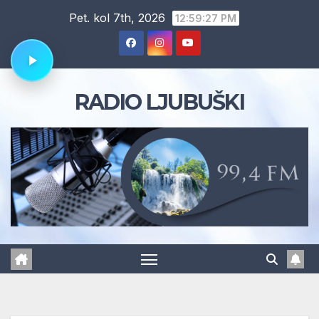
Skip
Pet. kol 7th, 2026
12:59:28 PM
to
content
RADIO LJUBUŠKI