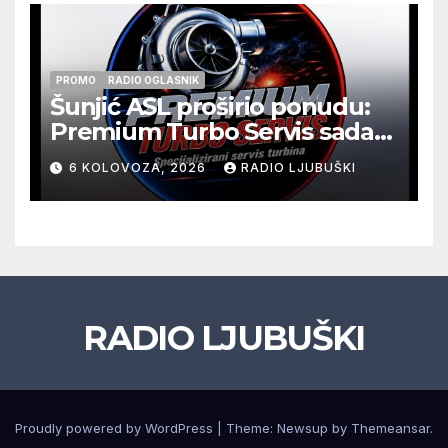
PROMO
RADIO OGLASNIK
Šunjić ASL proširio ponudu:
Premium Turbo Servis sada
na jednoj adresi u Ljubuškom
6 KOLOVOZA, 2026
RADIO LJUBUŠKI
RADIO LJUBUŠKI
Proudly powered by WordPress
|
Theme: Newsup by
Themeansar
.