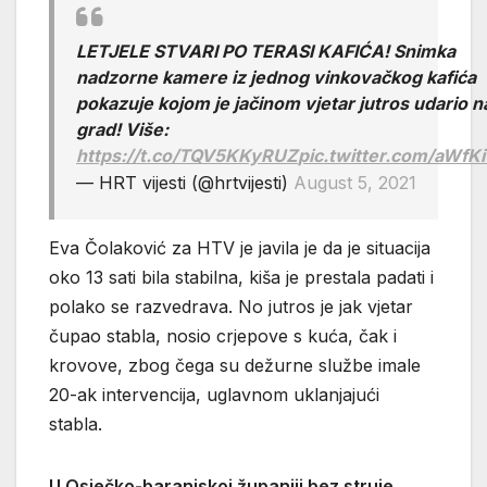
LETJELE STVARI PO TERASI KAFIĆA! Snimka
nadzorne kamere iz jednog vinkovačkog kafića
pokazuje kojom je jačinom vjetar jutros udario na
grad! Više:
https://t.co/TQV5KKyRUZ
pic.twitter.com/aWfK
— HRT vijesti (@hrtvijesti)
August 5, 2021
Eva Čolaković za HTV je javila je da je situacija
oko 13 sati bila stabilna, kiša je prestala padati i
polako se razvedrava. No jutros je jak vjetar
čupao stabla, nosio crjepove s kuća, čak i
krovove, zbog čega su dežurne službe imale
20-ak intervencija, uglavnom uklanjajući
stabla.
U Osječko-baranjskoj županiji bez struje