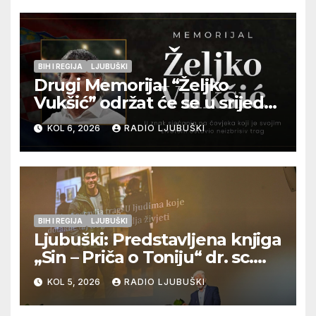
pripadnika HOS-a
BIH I REGIJA
LJUBUŠKI
Drugi Memorijal “Željko
Vukšić” održat će se u srijedu
12. kolovoza u Otoku
KOL 6, 2026
RADIO LJUBUŠKI
BIH I REGIJA
LJUBUŠKI
Ljubuški: Predstavljena knjiga
„Sin – Priča o Toniju“ dr. sc.
Zdenka Hercega
KOL 5, 2026
RADIO LJUBUŠKI