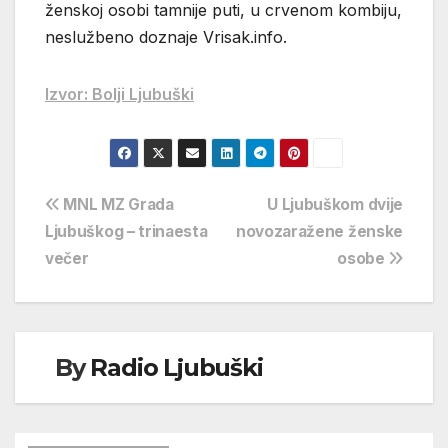
ženskoj osobi tamnije puti, u crvenom kombiju,
neslužbeno doznaje Vrisak.info.
Izvor: Bolji Ljubuški
Navigacija
MNL MZ Grada
U Ljubuškom dvije
Ljubuškog – trinaesta
novozaražene ženske
objava
večer
osobe
By
Radio Ljubuški