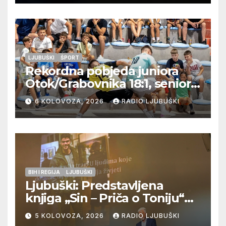
LJUBUŠKI
ŠPORT
Rekordna pobjeda juniora
Otok/Grabovnika 18:1, seniori
Pregrađa u četvrtfinalu,
6 KOLOVOZA, 2026
RADIO LJUBUŠKI
Veljaci i Cerno/Crnopod u
doigravanju, Grljevići završili
natjecanje
BIH I REGIJA
LJUBUŠKI
Ljubuški: Predstavljena
knjiga „Sin – Priča o Toniju“
dr. sc. Zdenka Hercega
5 KOLOVOZA, 2026
RADIO LJUBUŠKI