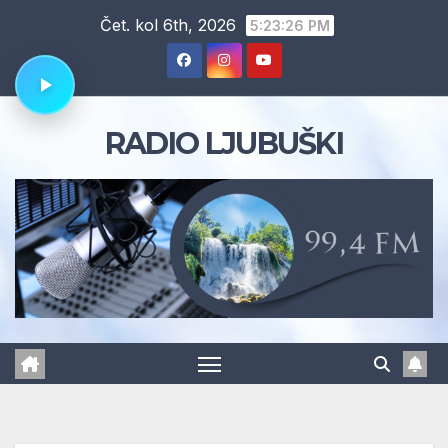
Skip
Čet. kol 6th, 2026
5:23:27 PM
to
content
RADIO LJUBUŠKI