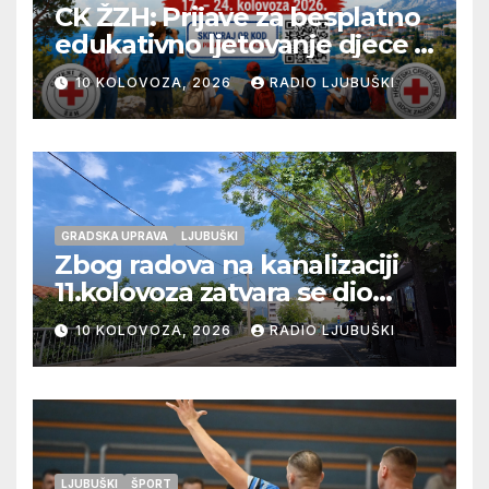
CK ŽZH: Prijave za besplatno
edukativno ljetovanje djece u
Novom Vinodolskom
10 KOLOVOZA, 2026
RADIO LJUBUŠKI
GRADSKA UPRAVA
LJUBUŠKI
Zbog radova na kanalizaciji
11.kolovoza zatvara se dio
ulice Petra Barbarića
10 KOLOVOZA, 2026
RADIO LJUBUŠKI
LJUBUŠKI
ŠPORT