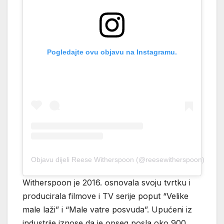
Pogledajte ovu objavu na Instagramu.
Objavu dijeli Reese Witherspoon (@reesewitherspoon)
Witherspoon je 2016. osnovala svoju tvrtku i
producirala filmove i TV serije poput “Velike
male laži” i “Male vatre posvuda”. Upućeni iz
industrije iznose da je opseg posla oko 900