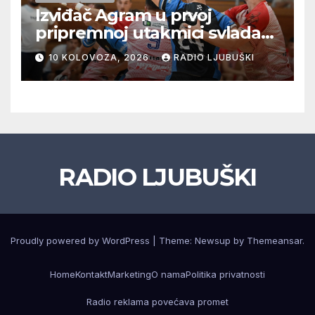
Izviđač Agram u prvoj
pripremnoj utakmici svladao
Metković Zalom 37:32
10 KOLOVOZA, 2026
RADIO LJUBUŠKI
RADIO LJUBUŠKI
Proudly powered by WordPress
|
Theme: Newsup by
Themeansar
.
Home
Kontakt
Marketing
O nama
Politika privatnosti
Radio reklama povećava promet