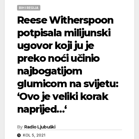
BIH I REGIJA
Reese Witherspoon
potpisala milijunski
ugovor koji ju je
preko noći učinio
najbogatijom
glumicom na svijetu:
‘Ovo je veliki korak
naprijed…‘
By
Radio Ljubuški
KOL 5, 2021