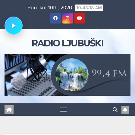
Skip
Pon. kol 10th, 2026
10:43:19 AM
to
content
RADIO LJUBUŠKI