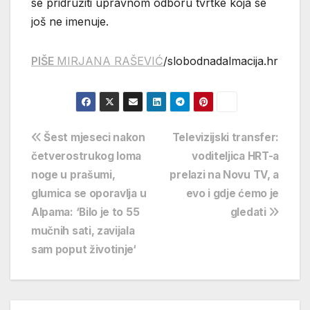
se pridružiti upravnom odboru tvrtke koja se
još ne imenuje.
PIŠE
MIRJANA RAŠEVIĆ
/slobodnadalmacija.hr
Navigacija
Šest mjeseci nakon
Televizijski transfer:
četverostrukog loma
voditeljica HRT-a
objava
noge u prašumi,
prelazi na Novu TV, a
glumica se oporavlja u
evo i gdje ćemo je
Alpama: ‘Bilo je to 55
gledati
mučnih sati, zavijala
sam poput životinje‘