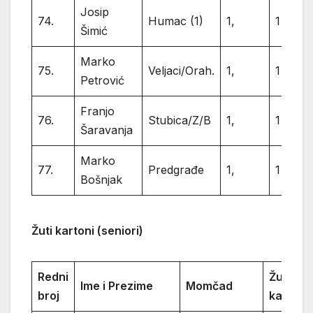
Josip
74.
Humac (1)
1,
1
Šimić
Marko
75.
Veljaci/Orah.
1,
1
Petrović
Franjo
76.
Stubica/Z/B
1,
1
Šaravanja
Marko
77.
Predgrađe
1,
1
Bošnjak
Žuti kartoni (seniori)
Redni
Žuti
Ime i Prezime
Momčad
broj
kartoni