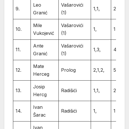
Leo
Vašarovići
9.
1,1,
2
Granić
(1)
Mile
Vašarovići
10.
1,
1
Vukojević
(1)
Ante
Vašarovići
11.
1,3,
4
Granić
(1)
Mate
12.
Prolog
2,1,2,
5
Herceg
Josip
13.
Radišići
1,1,
2
Hercg
Ivan
14.
Radišići
1,
1
Šarac
Ivan