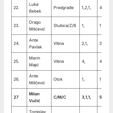
Luka
22.
Predgrađe
1,2,1,
4
Bebek
Drago
23.
Stubica/Z/B
1,
1
Milićević
Ante
24.
Vitina
2,1,
3
Pavlak
Marin
25.
Vitina
4,
4
Majić
Ante
26.
Otok
1,
1
Miličević
Milan
27
C/M/C
3,1,1,
5
Vučić
Tomislav