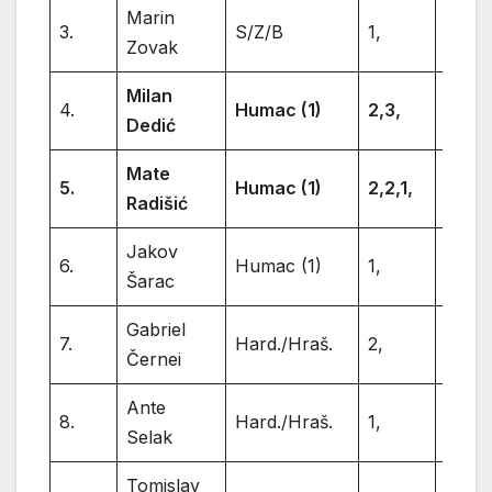
Marin
3.
S/Z/B
1,
1
Zovak
Milan
4.
Humac (1)
2,3,
5
Dedić
Mate
5.
Humac (1)
2,2,1,
5
Radišić
Jakov
6.
Humac (1)
1,
1
Šarac
Gabriel
7.
Hard./Hraš.
2,
2
Černei
Ante
8.
Hard./Hraš.
1,
1
Selak
Tomislav