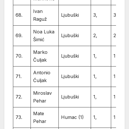
Ivan
68.
Ljubuški
3,
3
Raguž
Noa Luka
69.
Ljubuški
2,
2
Šimić
Marko
70.
Ljubuški
1,
1
Čuljak
Antonio
71.
Ljubuški
1,
1
Ćuljak
Miroslav
72.
Ljubuški
1,
1
Pehar
Mate
73.
Humac (1)
1,
1
Pehar