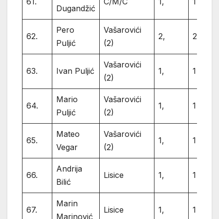
61.
C/M/C
1,
1
Dugandžić
Pero
Vašarovići
62.
2,
2
Puljić
(2)
Vašarovići
63.
Ivan Puljić
1,
1
(2)
Mario
Vašarovići
64.
1,
1
Puljić
(2)
Mateo
Vašarovići
65.
1,
1
Vegar
(2)
Andrija
66.
Lisice
1,
1
Bilić
Marin
67.
Lisice
1,
1
Marinović