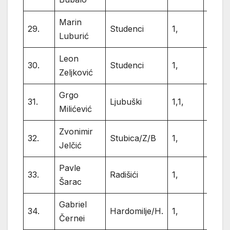
Marin
29.
Studenci
1,
1
Luburić
Leon
30.
Studenci
1,
1
Zeljković
Grgo
31.
Ljubuški
1,1,
2
Milićević
Zvonimir
32.
Stubica/Z/B
1,
1
Jelčić
Pavle
33.
Radišići
1,
1
Šarac
Gabriel
34.
Hardomilje/H.
1,
1
Černei