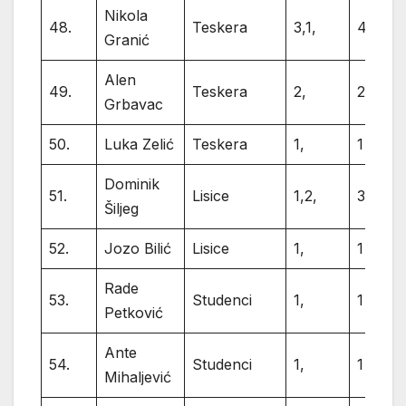
Nikola
48.
Teskera
3,1,
4
Granić
Alen
49.
Teskera
2,
2
Grbavac
50.
Luka Zelić
Teskera
1,
1
Dominik
51.
Lisice
1,2,
3
Šiljeg
52.
Jozo Bilić
Lisice
1,
1
Rade
53.
Studenci
1,
1
Petković
Ante
54.
Studenci
1,
1
Mihaljević