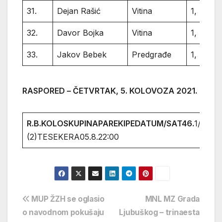
31.
Dejan Rašić
Vitina
1,
32.
Davor Bojka
Vitina
1,
33.
Jakov Bebek
Predgrađe
1,
RASPORED – ČETVRTAK, 5. KOLOVOZA 2021.
R.B.
KOLO
SKUPINA
PAR
EKIPE
DATUM/SAT
46.
1/4MLA
(2)TESEKERA05.8.22:00
Navigacija
MUP ŽZH se oglasio
MNL MZ Grada
o navodnom pokušaju
Ljubuškog – trinaesta