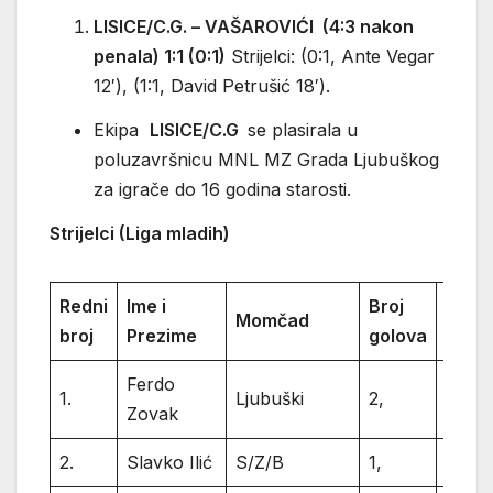
LISICE/C.G. – VAŠAROVIĆI (4:3 nakon
penala) 1:1 (0:1)
Strijelci: (0:1, Ante Vegar
12′), (1:1, David Petrušić 18′).
Ekipa
LISICE/C.G
se plasirala u
poluzavršnicu MNL MZ Grada Ljubuškog
za igrače do 16 godina starosti.
Strijelci (Liga mladih)
Redni
Ime i
Broj
Momčad
Ukup
broj
Prezime
golova
Ferdo
1.
Ljubuški
2,
2
Zovak
2.
Slavko Ilić
S/Z/B
1,
1