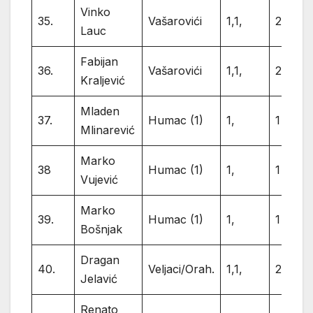
Vinko
35.
Vašarovići
1,1,
2
Lauc
Fabijan
36.
Vašarovići
1,1,
2
Kraljević
Mladen
37.
Humac (1)
1,
1
Mlinarević
Marko
38
Humac (1)
1,
1
Vujević
Marko
39.
Humac (1)
1,
1
Bošnjak
Dragan
40.
Veljaci/Orah.
1,1,
2
Jelavić
Renato