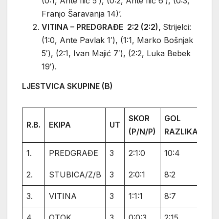
(0:1, Ante Ilić 5′), (0:2, Ante Ilić 6′), (0:3,
Franjo Šaravanja 14)’.
VITINA – PREDGRAĐE 2:2 (2:2),
Strijelci:
(1:0, Ante Pavlak 1′), (1:1, Marko Bošnjak
5′), (2:1, Ivan Majić 7′), (2:2, Luka Bebek
19′).
LJESTVICA SKUPINE (B)
SKOR
GOL
R.B.
EKIPA
UT
BO
(P/N/P)
RAZLIKA
1.
PREDGRAĐE
3
2:1:0
10:4
7
2.
STUBICA/Z/B
3
2:0:1
8:2
6
3.
VITINA
3
1:1:1
8:7
4
4.
OTOK
3
0:0:3
2:15
0