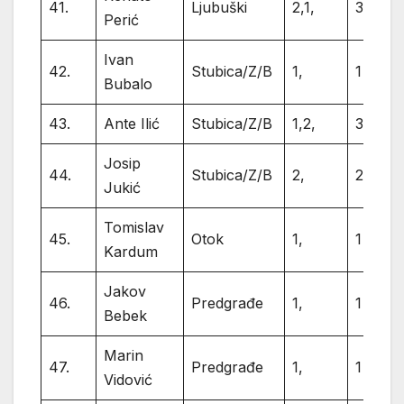
41.
Ljubuški
2,1,
3
Perić
Ivan
42.
Stubica/Z/B
1,
1
Bubalo
43.
Ante Ilić
Stubica/Z/B
1,2,
3
Josip
44.
Stubica/Z/B
2,
2
Jukić
Tomislav
45.
Otok
1,
1
Kardum
Jakov
46.
Predgrađe
1,
1
Bebek
Marin
47.
Predgrađe
1,
1
Vidović