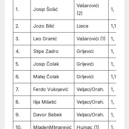
Vašarovići
1.
Josip Šošić
1,
(2)
2.
Jozo Bilić
Lisice
1,1,
3.
Leo Granić
Vašarovići (1)
1,
4.
Stipe Zadro
Grljevići
1,
5.
Josip Čolak
Grljevići
1,
6.
Matej Čolak
Grljevići
1,1,
7.
Ferdo Vukojević
Veljaci/Orah.
1,
8.
Ilija Mišetić
Veljaci/Orah.
1,
9.
Davor Bebek
Veljaci/Orah.
1,
10.
MladenMlinarević
Humac (1)
1,