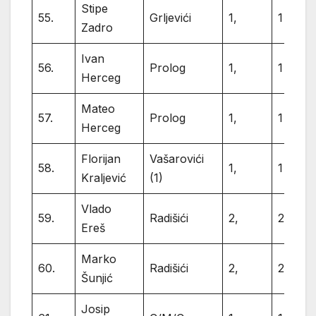
Stipe
55.
Grljevići
1,
1
Zadro
Ivan
56.
Prolog
1,
1
Herceg
Mateo
57.
Prolog
1,
1
Herceg
Florijan
Vašarovići
58.
1,
1
Kraljević
(1)
Vlado
59.
Radišići
2,
2
Ereš
Marko
60.
Radišići
2,
2
Šunjić
Josip