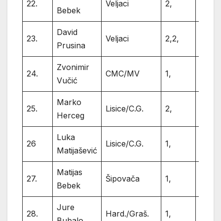
22.
Veljaci
2,
2
Bebek
David
23.
Veljaci
2,2,
4
Prusina
Zvonimir
24.
CMC/MV
1,
1
Vučić
Marko
25.
Lisice/C.G.
2,
2
Herceg
Luka
26
Lisice/C.G.
1,
1
Matijašević
Matijas
27.
Šipovača
1,
1
Bebek
Jure
28.
Hard./Graš.
1,
1
Bubalo