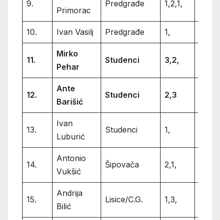
9.
Predgrađe
1,2,1,
4
Primorac
10.
Ivan Vasilj
Predgrađe
1,
1
Mirko
11.
Studenci
3,2,
5
Pehar
Ante
12.
Studenci
2,3
5
Barišić
Ivan
13.
Studenci
1,
1
Luburić
Antonio
14.
Šipovača
2,1,
3
Vukšić
Andrija
15.
Lisice/C.G.
1,3,
4
Bilić