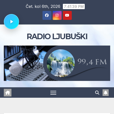
Skip
Čet. kol 6th, 2026
7:41:40 PM
to
content
RADIO LJUBUŠKI