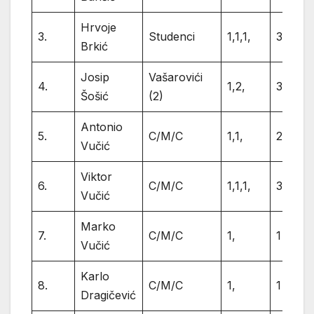
Hrvoje
3.
Studenci
1,1,1,
3
Brkić
Josip
Vašarovići
4.
1,2,
3
Šošić
(2)
Antonio
5.
C/M/C
1,1,
2
Vučić
Viktor
6.
C/M/C
1,1,1,
3
Vučić
Marko
7.
C/M/C
1,
1
Vučić
Karlo
8.
C/M/C
1,
1
Dragičević