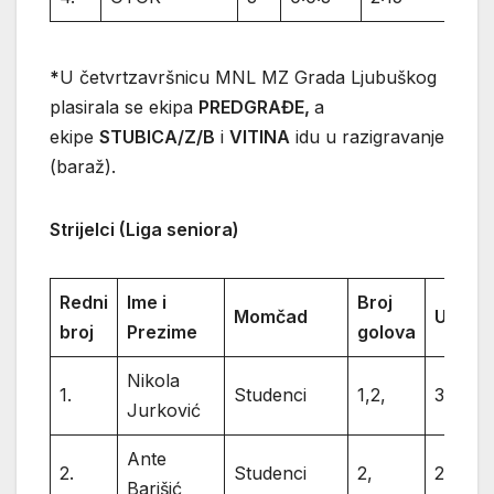
*
U četvrtzavršnicu MNL MZ Grada Ljubuškog
plasirala se ekipa
PREDGRAĐE,
a
ekipe
STUBICA/Z/B
i
VITINA
idu u razigravanje
(baraž).
Strijelci (Liga seniora)
Redni
Ime i
Broj
Momčad
Ukupn
broj
Prezime
golova
Nikola
1.
Studenci
1,2,
3
Jurković
Ante
2.
Studenci
2,
2
Barišić