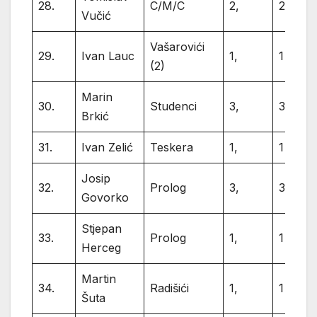
28.
C/M/C
2,
2
Vučić
Vašarovići
29.
Ivan Lauc
1,
1
(2)
Marin
30.
Studenci
3,
3
Brkić
31.
Ivan Zelić
Teskera
1,
1
Josip
32.
Prolog
3,
3
Govorko
Stjepan
33.
Prolog
1,
1
Herceg
Martin
34.
Radišići
1,
1
Šuta