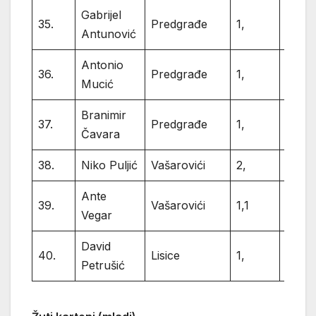
Gabrijel
35.
Predgrađe
1,
1
Antunović
Antonio
36.
Predgrađe
1,
1
Mucić
Branimir
37.
Predgrađe
1,
1
Čavara
38.
Niko Puljić
Vašarovići
2,
2
Ante
39.
Vašarovići
1,1
2
Vegar
David
40.
Lisice
1,
1
Petrušić