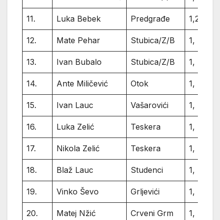
11.
Luka Bebek
Predgrađe
1,2
12.
Mate Pehar
Stubica/Z/B
1,
13.
Ivan Bubalo
Stubica/Z/B
1,
14.
Ante Miličević
Otok
1,
15.
Ivan Lauc
Vašarovići
1,
16.
Luka Zelić
Teskera
1,
17.
Nikola Zelić
Teskera
1,
18.
Blaž Lauc
Studenci
1,
19.
Vinko Ševo
Grljevići
1,
20.
Matej Nžić
Crveni Grm
1,