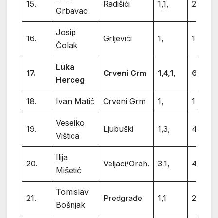
15.
Radišići
1,1,
2
Grbavac
Josip
16.
Grljevići
1,
1
Čolak
Luka
17.
Crveni Grm
1,4,1,
6
Herceg
18.
Ivan Matić
Crveni Grm
1,
1
Veselko
19.
Ljubuški
1,3,
4
Vištica
Ilija
20.
Veljaci/Orah.
3,1,
4
Mišetić
Tomislav
21.
Predgrađe
1,1
2
Bošnjak