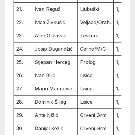
21.
Ivan Raguž
Ljubuški
1,
22.
Ivica Živkušić
Veljaco/Orah.
1,
23.
Alen Grbavac
Teskera
1,
24.
Josip Dugandžić
Cerno/M/C
1,
25.
Stjepan Herceg
Prolog
1,
26.
Ivan Bilić
Lisice
1,
27.
Marin Marinović
Lisice
1,
28.
Dominik Šiljeg
Lisice
1,
29.
Ante Nižić
Crveni Grm
1,
30
Danijel Kežić
Crveni Grm
1,