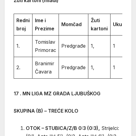
Žuti kartoni (mladi)
Redni
Ime i
Žuti
Momčad
Ukupno
broj
Prezime
kartoni
Tomislav
1.
Predgrađe
1,
1
Primorac
Branimir
2.
Predgrađe
1,
1
Čavara
17 . MN LIGA MZ GRADA LJUBUŠKOG
SKUPINA (B) – TREĆE KOLO
OTOK – STUBICA/Z/B 0:3 (0:3),
Strijelci: