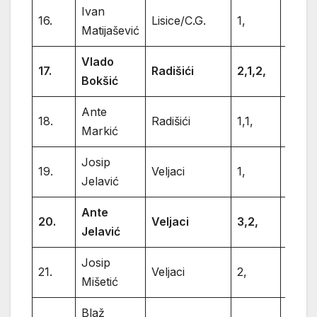
Ivan
16.
Lisice/C.G.
1,
1
Matijašević
Vlado
17.
Radišići
2,1,2,
5
Bokšić
Ante
18.
Radišići
1,1,
2
Markić
Josip
19.
Veljaci
1,
1
Jelavić
Ante
20.
Veljaci
3,2,
5
Jelavić
Josip
21.
Veljaci
2,
2
Mišetić
Blaž