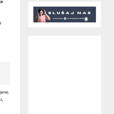
je
e
jene.
u,