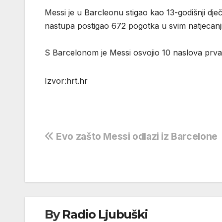
Messi je u Barcleonu stigao kao 13-godišnji dje
nastupa postigao 672 pogotka u svim natjecanj
S Barcelonom je Messi osvojio 10 naslova prvak
Izvor:hrt.hr
Navigacija
Evo zašto Messi odlazi iz Barcelone
objava
By
Radio Ljubuški