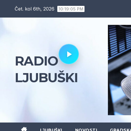
Skip
Čet. kol 6th, 2026
10:19:06 PM
to
content
RADIO
LJUBUŠKI
LJUBUŠKI
NOVOSTI
GRADSK