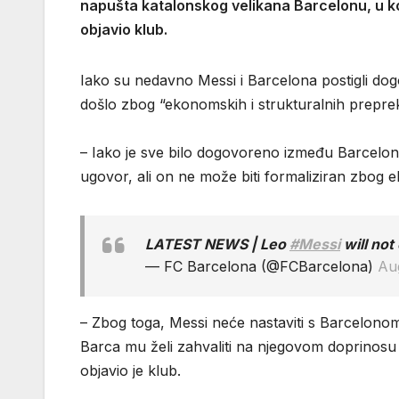
napušta katalonskog velikana Barcelonu, u koj
objavio klub.
Iako su nedavno Messi i Barcelona postigli do
došlo zbog “ekonomskih i strukturalnih preprek
– Iako je sve bilo dogovoreno između Barcelone 
ugovor, ali on ne može biti formaliziran zbog e
LATEST NEWS | Leo
#Messi
will not
— FC Barcelona (@FCBarcelona)
Au
– Zbog toga, Messi neće nastaviti s Barcelonom. 
Barca mu želi zahvaliti na njegovom doprinosu
objavio je klub.