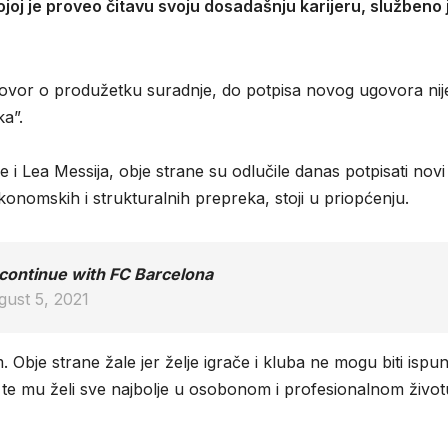
oj je proveo čitavu svoju dosadašnju karijeru, službeno 
govor o produžetku suradnje, do potpisa novog ugovora nij
a”.
i Lea Messija, obje strane su odlučile danas potpisati novi
konomskih i strukturalnih prepreka, stoji u priopćenju.
 continue with FC Barcelona
gust 5, 2021
Obje strane žale jer želje igrače i kluba ne mogu biti ispun
 te mu želi sve najbolje u osobonom i profesionalnom život