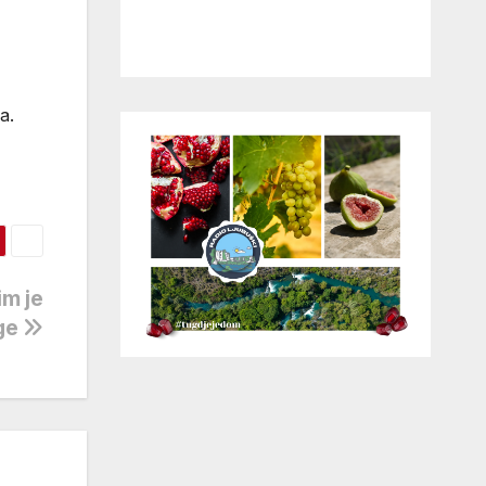
a.
im je
ige