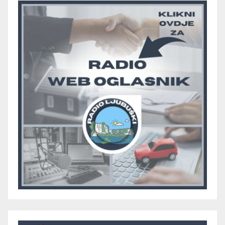
Grma “vratio u igru”