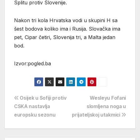
Splitu protiv Slovenije.
Nakon tri kola Hrvatska vodi u skupini H sa
šest bodova koliko ima i Rusija. Slovačka ima
pet, Cipar četiri, Slovenija tri, a Malta jedan
bod.
Izvor:pogled.ba
Navigacija
Osijek u Sofiji protiv
Wesleyu Fofani
CSKA nastavlja
slomljena noga u
objava
europsku sezonu
prijateljskoj utakmici