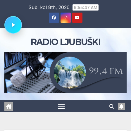
Skip
Sub. kol 8th, 2026
6:55:48 AM
to
content
RADIO LJUBUŠKI