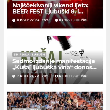
Najiščekivaniji vikend ljeta:
BEER FEST Ljubuški 8. i
9.kolovoza
8 KOLOVOZA, 2026
RADIO LJUBUŠKI
BIH I REGIJA
LJUBUŠKI
Sedmo izdanje manifestacije
„Kušaj ljubuška vina“ donosi
vrhunska vina, gastronomiju i
7 KOLOVOZA, 2026
RADIO LJUBUŠKI
glazbu