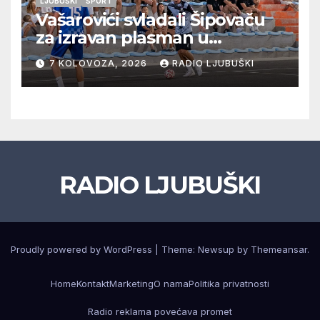
LJUBUŠKI
ŠPORT
Vašarovići svladali Šipovaču
za izravan plasman u
četvrtfinale, Grab izborio
7 KOLOVOZA, 2026
RADIO LJUBUŠKI
prolazak dalje, Klobuk ispao,
večeras počinje četvrtfinale
juniora
RADIO LJUBUŠKI
Proudly powered by WordPress
|
Theme: Newsup by
Themeansar
.
Home
Kontakt
Marketing
O nama
Politika privatnosti
Radio reklama povećava promet