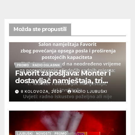
Možda ste propustili
PROMO
RADIO OGLASNIK
Favorit zapošljava: Monter i
dostavljač namještaja, tri
izvršitelja
8 KOLOVOZA, 2026
RADIO LJUBUŠKI
LJUBUŠKI
NOVOSTI
PROMO