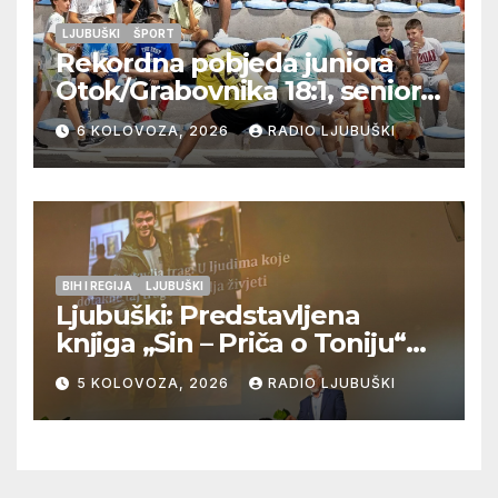
LJUBUŠKI
ŠPORT
Rekordna pobjeda juniora
Otok/Grabovnika 18:1, seniori
Pregrađa u četvrtfinalu,
6 KOLOVOZA, 2026
RADIO LJUBUŠKI
Veljaci i Cerno/Crnopod u
doigravanju, Grljevići završili
natjecanje
BIH I REGIJA
LJUBUŠKI
Ljubuški: Predstavljena
knjiga „Sin – Priča o Toniju“
dr. sc. Zdenka Hercega
5 KOLOVOZA, 2026
RADIO LJUBUŠKI