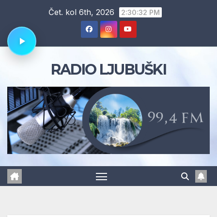
Skip
Čet. kol 6th, 2026
2:30:33 PM
to
content
RADIO LJUBUŠKI