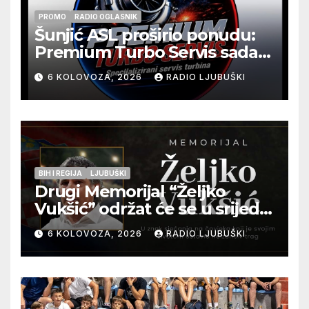
PROMO
RADIO OGLASNIK
Šunjić ASL proširio ponudu:
Premium Turbo Servis sada
na jednoj adresi u Ljubuškom
6 KOLOVOZA, 2026
RADIO LJUBUŠKI
BIH I REGIJA
LJUBUŠKI
Drugi Memorijal “Željko
Vukšić” održat će se u srijedu
12. kolovoza u Otoku
6 KOLOVOZA, 2026
RADIO LJUBUŠKI