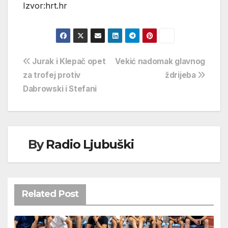
Izvor:hrt.hr
Navigacija
Jurak i Klepač opet
Vekić nadomak glavnog
za trofej protiv
ždrijeba
objava
Dabrowski i Stefani
By
Radio Ljubuški
Related Post