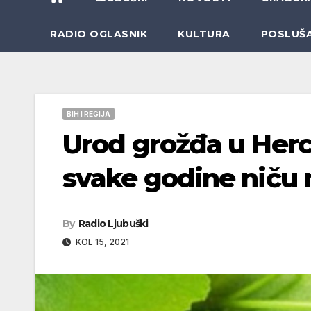
RADIO OGLASNIK
KULTURA
POSLUŠ
BIH I REGIJA
Urod grožđa u Herce
svake godine niču 
By
Radio Ljubuški
KOL 15, 2021