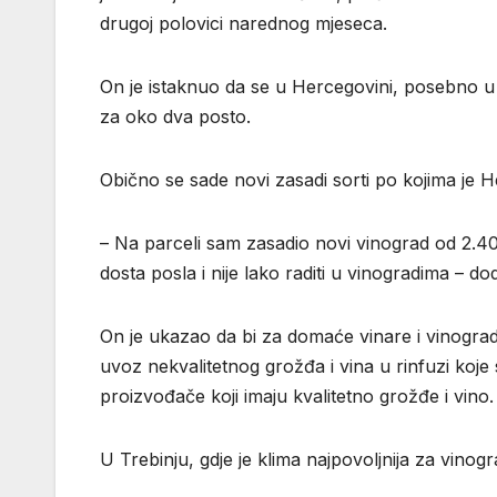
drugoj polovici narednog mjeseca.
On je istaknuo da se u Hercegovini, posebno u 
za oko dva posto.
Obično se sade novi zasadi sorti po kojima je H
– Na parceli sam zasadio novi vinograd od 2.400 l
dosta posla i nije lako raditi u vinogradima – dod
On je ukazao da bi za domaće vinare i vinograd
uvoz nekvalitetnog grožđa i vina u rinfuzi koje
proizvođače koji imaju kvalitetno grožđe i vino.
U Trebinju, gdje je klima najpovoljnija za vinogr