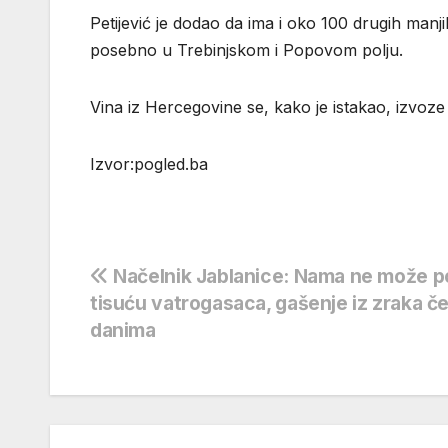
Petijević je dodao da ima i oko 100 drugih manji
posebno u Trebinjskom i Popovom polju.
Vina iz Hercegovine se, kako je istakao, izvoze 
Izvor:pogled.ba
Navigacija
Načelnik Jablanice: Nama ne može 
tisuću vatrogasaca, gašenje iz zraka 
objava
danima