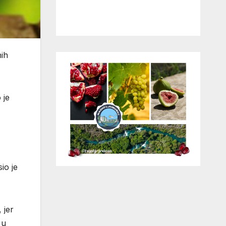
nih
 je
io je
 jer
 u