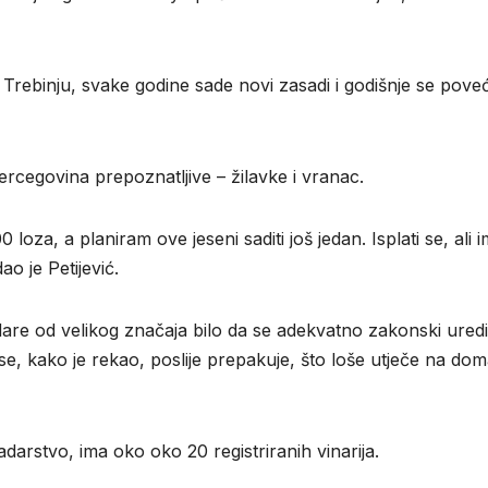
Trebinju, svake godine sade novi zasadi i godišnje se pove
ercegovina prepoznatljive – žilavke i vranac.
oza, a planiram ove jeseni saditi još jedan. Isplati se, ali 
ao je Petijević.
are od velikog značaja bilo da se adekvatno zakonski uredi
 se, kako je rekao, poslije prepakuje, što loše utječe na do
adarstvo, ima oko oko 20 registriranih vinarija.