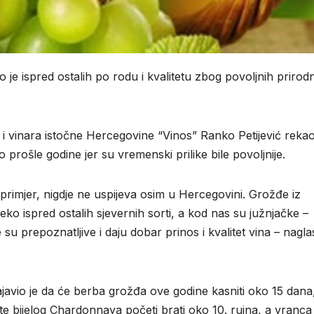
 je ispred ostalih po rodu i kvalitetu zbog povoljnih prirod
vinara istočne Hercegovine “Vinos” Ranko Petijević rekao
o prošle godine jer su vremenski prilike bile povoljnije.
 primjer, nigdje ne uspijeva osim u Hercegovini. Grožđe iz
 ispred ostalih sjevernih sorti, a kod nas su južnjačke –
su prepoznatljive i daju dobar prinos i kvalitet vina – naglas
, najavio je da će berba grožđa ove godine kasniti oko 15 dana,
orte bijelog Chardonnaya početi brati oko 10. rujna, a vranca