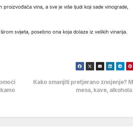
h proizvođača vina, a sve je više ljudi koji sade vinograde,
širom svijeta, posebno ona koja dolaze iz velikih vinarija.
pomoći
Kako smanjiti pretjerano znojenje? 
čekamo
mesa, kave, alkoho