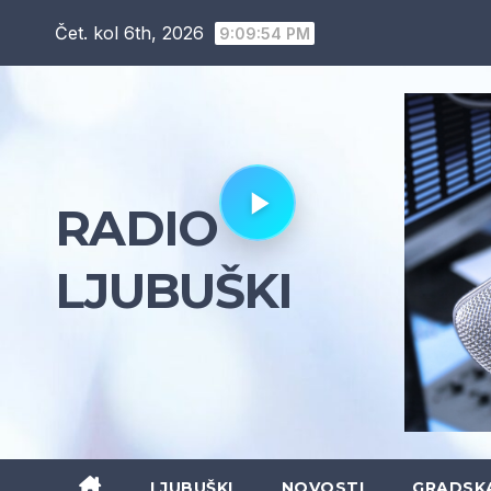
Skip
Čet. kol 6th, 2026
9:09:56 PM
to
content
RADIO
LJUBUŠKI
LJUBUŠKI
NOVOSTI
GRADSK