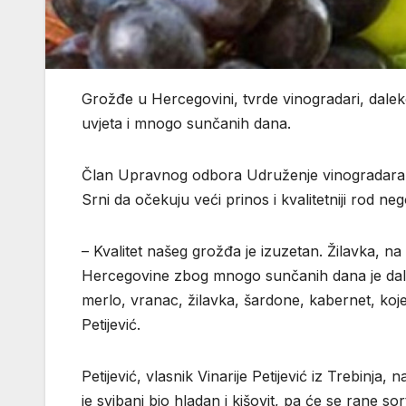
Grožđe u Hercegovini, tvrde vinogradari, daleko
uvjeta i mnogo sunčanih dana.
Član Upravnog odbora Udruženje vinogradara i 
Srni da očekuju veći prinos i kvalitetniji rod neg
– Kvalitet našeg grožđa je izuzetan. Žilavka, na
Hercegovine zbog mnogo sunčanih dana je daleko
merlo, vranac, žilavka, šardone, kabernet, koje 
Petijević.
Petijević, vlasnik Vinarije Petijević iz Trebinja
je svibanj bio hladan i kišovit, pa će se rane s