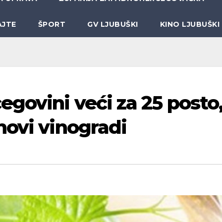
AJTE
ŠPORT
GV LJUBUŠKI
KINO LJUBUŠKI
govini veći za 25 posto
novi vinogradi