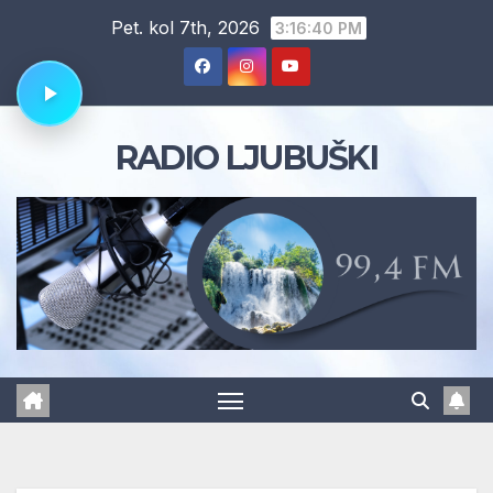
Skip
Pet. kol 7th, 2026
3:16:41 PM
to
content
RADIO LJUBUŠKI