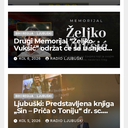
Kraljevića i osmorice
pripadnika HOS-a
BIH I REGIJA
LJUBUŠKI
Drugi Memorijal “Željko
Vukšić” održat će se u srijedu
12. kolovoza u Otoku
KOL 6, 2026
RADIO LJUBUŠKI
BIH I REGIJA
LJUBUŠKI
Ljubuški: Predstavljena knjiga
„Sin – Priča o Toniju“ dr. sc.
Zdenka Hercega
KOL 5, 2026
RADIO LJUBUŠKI