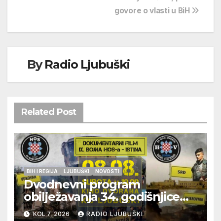
govore o vlasti u BiH
By
Radio Ljubuški
Related Post
BIH I REGIJA
LJUBUŠKI
NOVOSTI
Dvodnevni program
obilježavanja 34. godišnjice
pogibije generala Blaža
KOL 7, 2026
RADIO LJUBUŠKI