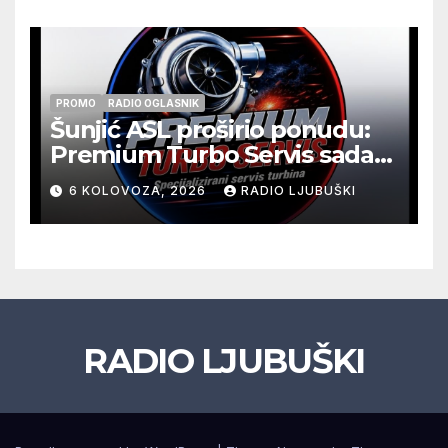
pripadnika HOS-a
PROMO
RADIO OGLASNIK
Šunjić ASL proširio ponudu:
Premium Turbo Servis sada
na jednoj adresi u Ljubuškom
6 KOLOVOZA, 2026
RADIO LJUBUŠKI
RADIO LJUBUŠKI