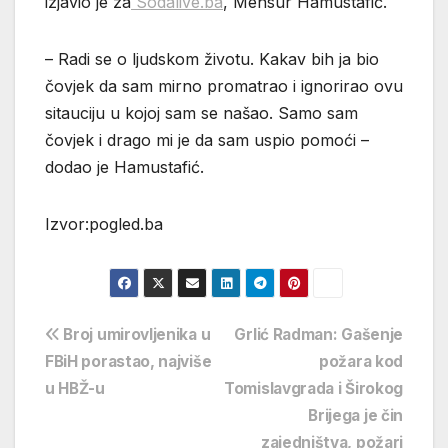
izjavio je za
Sodalive.ba
, Mensur Hamustafić.
– Radi se o ljudskom životu. Kakav bih ja bio
čovjek da sam mirno promatrao i ignorirao ovu
sitauciju u kojoj sam se našao. Samo sam
čovjek i drago mi je da sam uspio pomoći –
dodao je Hamustafić.
Izvor:pogled.ba
Navigacija
Broj umirovljenika u
Grlić Radman: Gašenje
FBiH porastao, najviše
požara kod
objava
u HBŽ-u
Tomislavgrada i Širokog
Brijega je čin
zajedništva, požari