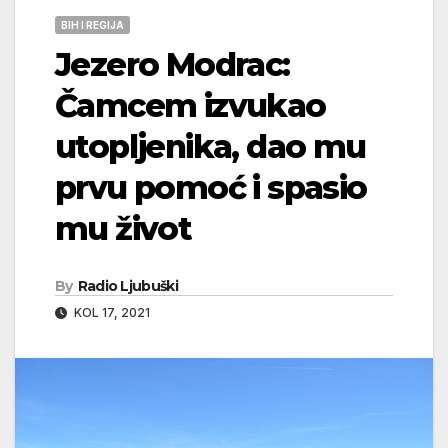
BIH I REGIJA
Jezero Modrac:
Čamcem izvukao
utopljenika, dao mu
prvu pomoć i spasio
mu život
By
Radio Ljubuški
KOL 17, 2021