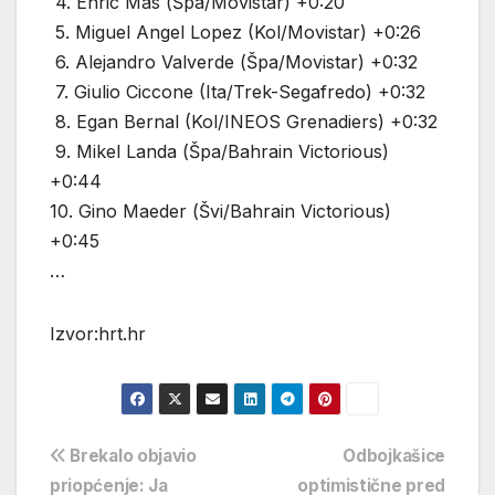
4. Enric Mas (Špa/Movistar) +0:20
5. Miguel Angel Lopez (Kol/Movistar) +0:26
6. Alejandro Valverde (Špa/Movistar) +0:32
7. Giulio Ciccone (Ita/Trek-Segafredo) +0:32
8. Egan Bernal (Kol/INEOS Grenadiers) +0:32
9. Mikel Landa (Špa/Bahrain Victorious)
+0:44
10. Gino Maeder (Švi/Bahrain Victorious)
+0:45
…
Izvor:hrt.hr
Navigacija
Brekalo objavio
Odbojkašice
priopćenje: Ja
optimistične pred