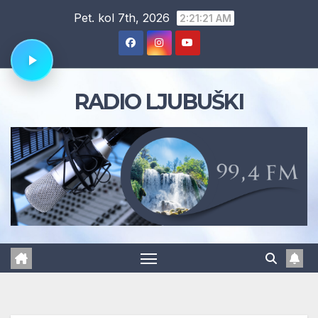
Skip
Pet. kol 7th, 2026
2:21:22 AM
to
content
RADIO LJUBUŠKI