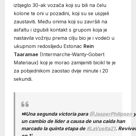
izbjeglo 30-ak vozača koji su bili na čelu
kolone te oni u pozadini, koji su se uspjeli
zaustaviti. Među onima koji su završili na
asfaltu i izgubili kontakt s grupom koja je
nastavila vožnju prema cilju bio je i vodeći u
ukupnom redoslijedu Estonac
Rein
Taaramae
(Intermarche-Wanty-Gobert
Materiaux) koji je morao zamijeniti bicikl te je
za pobjednikom zaostao dvije minute i 20
sekundi.
⏯Una segunda victoria para
@JasperPhilipsen
un cambio de líder a causa de una caída han
marcado la quinta etapa de
#LaVuelta21
. Revíve
en 1'.