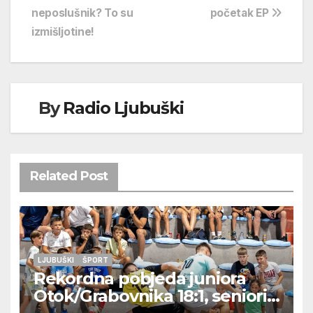
objava
neposlušnik? To su
početak EP
izmišljotine!
By
Radio Ljubuški
Related Post
LJUBUŠKI
ŠPORT
Rekordna pobjeda juniora
Otok/Grabovnika 18:1, seniori