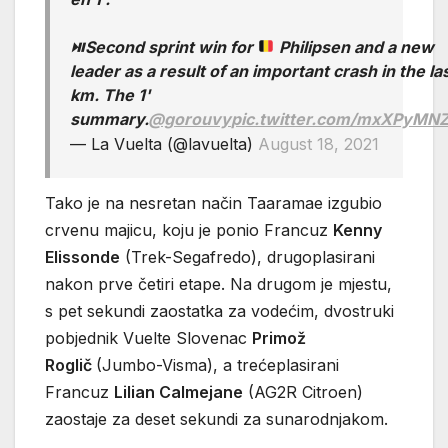
⏯Second sprint win for
Philipsen and a new
leader as a result of an important crash in the la
km. The 1'
summary.
@gorouvy
pic.twitter.com/mxXPyMN
— La Vuelta (@lavuelta)
August 18, 2021
Tako je na nesretan način Taaramae izgubio
crvenu majicu, koju je ponio Francuz
Kenny
Elissonde
(Trek-Segafredo), drugoplasirani
nakon prve četiri etape. Na drugom je mjestu,
s pet sekundi zaostatka za vodećim, dvostruki
pobjednik Vuelte Slovenac
Primož
Roglič
(Jumbo-Visma), a trećeplasirani
Francuz
Lilian Calmejane
(AG2R Citroen)
zaostaje za deset sekundi za sunarodnjakom.