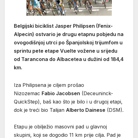
Belgijski biciklist Jasper Philipsen (Fenix-
Alpecin) ostvario je drugu etapnu pobjedu na
ovogodišnjoj utrci po Španjolskoj trijumfom u
sprintu pete etape Vuelte vožene u srijedu
od Tarancona do Albacetea u dužini od 184,4
km.
Iza Philipsena je ciljem prošao
Nizozemac
Fabio Jacobsen
(Deceuninck-
QuickStep), baš kao što je bilo i u drugoj etapi,
dok je treći bio Talijan
Alberto Dainese
(DSM).
Etapu je obilježio masovni pad u glavnoj
skupini, koji se dogodio 11 km prije cilja. Pad je