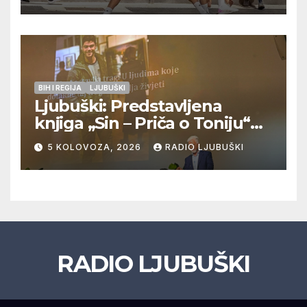
Veljaci i Cerno/Crnopod u
doigravanju, Grljevići završili
natjecanje
BIH I REGIJA
LJUBUŠKI
Ljubuški: Predstavljena
knjiga „Sin – Priča o Toniju“
dr. sc. Zdenka Hercega
5 KOLOVOZA, 2026
RADIO LJUBUŠKI
RADIO LJUBUŠKI