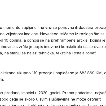
e u momentu zapljene i ne vrši se ponovna ili dodatna procj
lna vrijednost imovine. Navedeno ističemo iz razloga što se
 od 10 godina, a odnosi se na prehrambene artikle, kojima je
imovine izvršila je popis imovine i konstatiralo da se ova r
 na stanju se nalazi tehnička, tekstilna i ostala roba”,
ealizirano ukupno 119 prodaja i naplaćeno je 683.869 KM, 
om.
no prodanoj imovini u 2020. godini. Prema podacima, najve
zbog čega se skoro u svim slučajevima ne može ostvariti
jenjene, jer se u direktnoj prodaji ne postavlja najniža cijena,