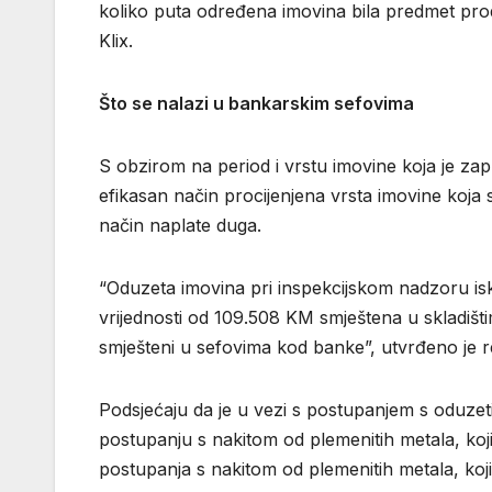
koliko puta određena imovina bila predmet prodaj
Klix.
Što se nalazi u bankarskim sefovima
S obzirom na period i vrstu imovine koja je zaplij
efikasan način procijenjena vrsta imovine koja 
način naplate duga.
“Oduzeta imovina pri inspekcijskom nadzoru is
vrijednosti od 109.508 KM smještena u skladišt
smješteni u sefovima kod banke”, utvrđeno je r
Podsjećaju da je u vezi s postupanjem s oduze
postupanju s nakitom od plemenitih metala, ko
postupanja s nakitom od plemenitih metala, koj