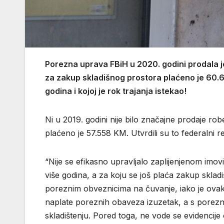
Porezna uprava FBiH u 2020. godini prodala j
za zakup skladišnog prostora plaćeno je 60.66
godina i kojoj je rok trajanja istekao!
Ni u 2019. godini nije bilo značajne prodaje ro
plaćeno je 57.558 KM. Utvrdili su to federalni rev
“Nije se efikasno upravljalo zaplijenjenom imovi
više godina, a za koju se još plaća zakup skladi
poreznim obveznicima na čuvanje, iako je ova
naplate poreznih obaveza izuzetak, a s porezn
skladištenju. Pored toga, ne vode se evidencije