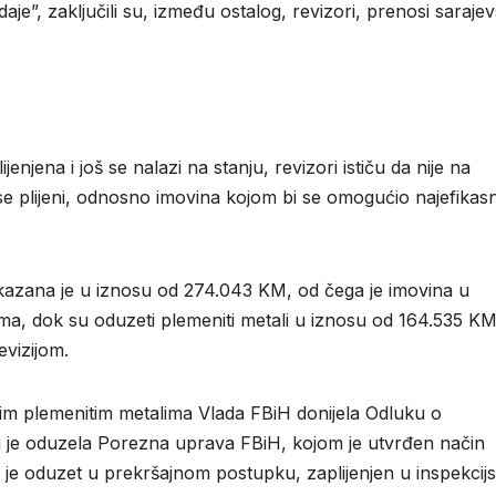
e”, zaključili su, između ostalog, revizori, prenosi sarajev
enjena i još se nalazi na stanju, revizori ističu da nije na
se plijeni, odnosno imovina kojom bi se omogućio najefikasni
kazana je u iznosu od 274.043 KM, od čega je imovina u
ima, dok su oduzeti plemeniti metali u iznosu od 164.535 K
evizijom.
tim plemenitim metalima Vlada FBiH donijela Odluku o
ji je oduzela Porezna uprava FBiH, kojom je utvrđen način
i je oduzet u prekršajnom postupku, zaplijenjen u inspekci