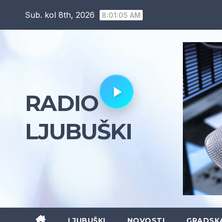
Skip
Sub. kol 8th, 2026
8:01:06 AM
to
content
RADIO
LJUBUŠKI
LJUBUŠKI
NOVOSTI
GRADSK