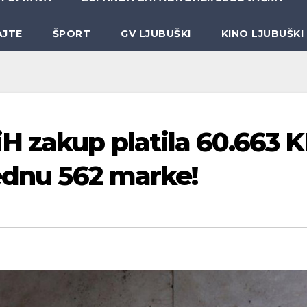
AJTE
ŠPORT
GV LJUBUŠKI
KINO LJUBUŠKI
H zakup platila 60.663 
jednu 562 marke!