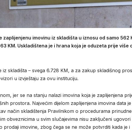
e zaplijenjenu imovinu iz skladišta u iznosu od samo 562 
3 KM. Uskladištena je i hrana koja je oduzeta prije više 
be iz skladišta – svega 6.728 KM, a za zakup skladišnog pro
izori u izvještaju za ovu instituciju.
nom, jer se na stanju nalazi imovina koja je zaplijenjena prij
šnih prostora. Najvećim dijelom zaplijenjena imovina data je
kav način skladištenja Pravilnikom o procedurama prinudne
im obveznicima u svim slučajevima nisu zaključeni ugovori
 o prodaji imovine, zbog čega se ne može potvrditi kada je i