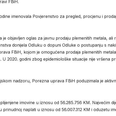
ravi FBiH.
godine imenovala Povjerenstvo za pregled, procjenu i proda
 je objavljen oglas za javnu prodaju plemenitih metala, ali 
renstva donijela Odluku o dopuni Odluke o postupanju s nak
uprava FBiH, kojom je omogućena prodaja plemenitih metal
. U 2020. godini zbog epidemiološke situacije nije vršena p
ekcijskom nadzoru, Porezna uprava FBiH poduzimala je aktivn
zaplijenjene imovine u iznosu od 56.285.756 KM. Najvećim di
u prinudnoj naplati u iznosu od 56.007.312 KM i oduzetu i