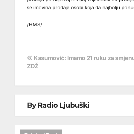
se imovina prodaje osobi koja da najbolju ponudu
/HMS/
Navigacija
Kasumović: Imamo 21 ruku za smjen
ZDŽ
objava
By
Radio Ljubuški