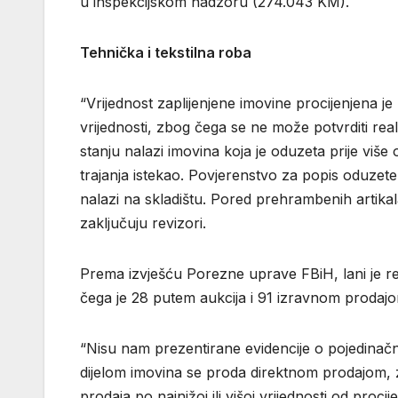
u inspekcijskom nadzoru (274.043 KM).
Tehnička i tekstilna roba
“Vrijednost zaplijenjene imovine procijenjena j
vrijednosti, zbog čega se ne može potvrditi rea
stanju nalazi imovina koja je oduzeta prije više
trajanja istekao. Povjerenstvo za popis oduzete 
nalazi na skladištu. Pored prehrambenih artikala,
zaključuju revizori.
Prema izvješću Porezne uprave FBiH, lani je r
čega je 28 putem aukcija i 91 izravnom prodaj
“Nisu nam prezentirane evidencije o pojedinač
dijelom imovina se proda direktnom prodajom, 
prodaja po najnižoj ili višoj vrijednosti od proci