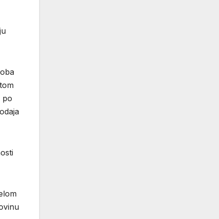
ju
roba
itom
a po
rodaja
osti
jelom
movinu