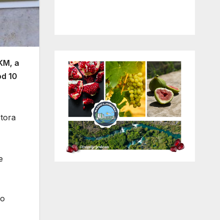
KM, a
od 10
stora
e
 o