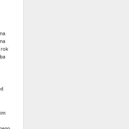
ena
 na
 rok
oba
od
ćim
 nego