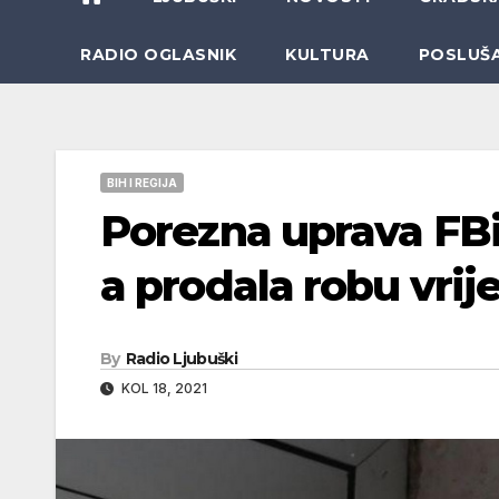
RADIO OGLASNIK
KULTURA
POSLUŠ
BIH I REGIJA
Porezna uprava FBi
a prodala robu vri
By
Radio Ljubuški
KOL 18, 2021