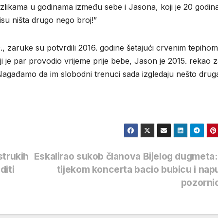
azlikama u godinama između sebe i Jasona, koji je 20 godin
nisu ništa drugo nego broj!”
9., zaruke su potvrdili 2016. godine šetajući crvenim tepiho
oji je par provodio vrijeme prije bebe, Jason je 2015. rekao 
agađamo da im slobodni trenuci sada izgledaju nešto druga
strukih
Eskalirao sukob članova Bijelog dugmeta:
diti
tijekom koncerta bacio bubicu i nap
pozorni