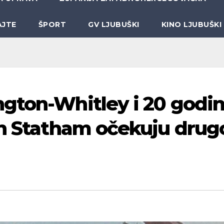
AJTE
ŠPORT
GV LJUBUŠKI
KINO LJUBUŠKI
gton-Whitley i 20 godi
on Statham očekuju drug