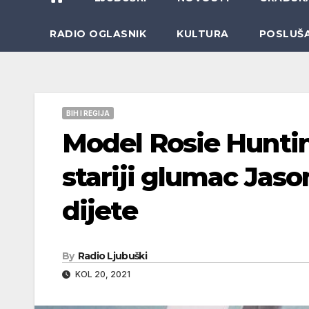
RADIO OGLASNIK
KULTURA
POSLUŠ
BIH I REGIJA
Model Rosie Huntin
stariji glumac Jas
dijete
By
Radio Ljubuški
KOL 20, 2021