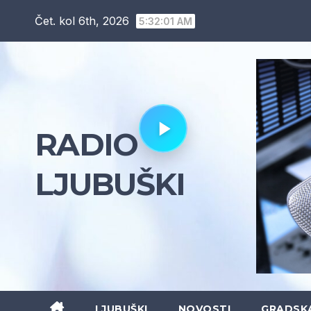
Skip
Čet. kol 6th, 2026
5:32:03 AM
to
content
RADIO
LJUBUŠKI
LJUBUŠKI
NOVOSTI
GRADSK