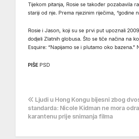
Tijekom pitanja, Rosie se također pozabavila r
stariji od nje. Prema njezinim riječima, “godine 
Rosie i Jason, koji su se prvi put upoznali 200
dodjeli Zlatnih globusa. Što se tiče načina na k
Esquire: “Napijamo se i plutamo oko bazena.” N
PIŠE
PSD
Navigacija
Ljudi u Hong Kongu bijesni zbog dvo
standarda: Nicole Kidman ne mora odra
objava
karantenu prije snimanja filma