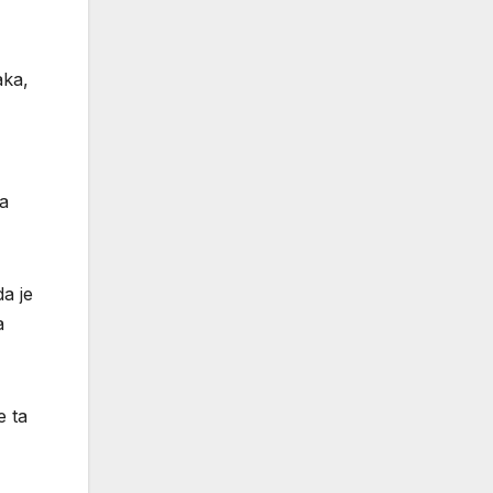
aka,
ja
da je
a
e ta