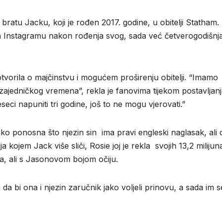
ratu Jacku, koji je rođen 2017. godine, u obitelji Statham.
 na Instagramu nakon rođenja svog, sada već četverogodišnj
otvorila o majčinstvu i mogućem proširenju obitelji. “Imamo
ajedničkog vremena”, rekla je fanovima tijekom postavljan
eci napuniti tri godine, još to ne mogu vjerovati.”
ako ponosna što njezin sin ima pravi engleski naglasak, ali 
ja kojem Jack više sliči, Rosie joj je rekla svojih 13,2 milijun
ada, ali s Jasonovom bojom očiju.
a da bi ona i njezin zaručnik jako voljeli prinovu, a sada im s