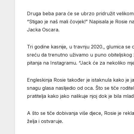
Druga beba para će se ubrzo pridružit velikom b
“Stigao je naš mali čovjek!” Napisala je Rosie
Jacka Oscara.
Tri godine kasnije, u travnju 2020., glumica se 
sreću da trenutno uživamo u puno obiteljskog z
pitanja na Instagramu. “Jack će za nekoliko mjes
Engleskinja Rosie također je istaknula kako je j
snagu glasa naslijedio od oca. Što se tiče roditel
pratitelja kako jako nalikuje njoj dok je bila ml
A što se tiče dobivanja više djece, Rosie je rekl
želja i ostvaruje.