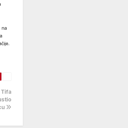
a
m na
za
čije.
 Tifa
ustio
cu