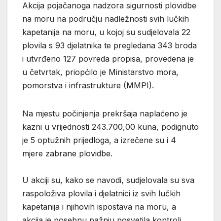
Akcija pojačanoga nadzora sigurnosti plovidbe
na moru na području nadležnosti svih lučkih
kapetanija na moru, u kojoj su sudjelovala 22
plovila s 93 djelatnika te pregledana 343 broda
i utvrđeno 127 povreda propisa, provedena je
u četvrtak, priopćilo je Ministarstvo mora,
pomorstva i infrastrukture (MMPI).
Na mjestu počinjenja prekršaja naplaćeno je
kazni u vrijednosti 243.700,00 kuna, podignuto
je 5 optužnih prijedloga, a izrečene su i 4
mjere zabrane plovidbe.
U akciji su, kako se navodi, sudjelovala su sva
raspoloživa plovila i djelatnici iz svih lučkih
kapetanija i njihovih ispostava na moru, a
akcija je posebnu pažnju posvetila kontroli