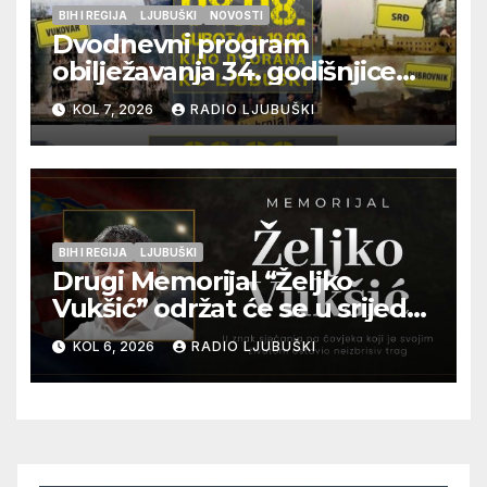
BIH I REGIJA
LJUBUŠKI
NOVOSTI
Dvodnevni program
obilježavanja 34. godišnjice
pogibije generala Blaža
KOL 7, 2026
RADIO LJUBUŠKI
Kraljevića i osmorice
pripadnika HOS-a
BIH I REGIJA
LJUBUŠKI
Drugi Memorijal “Željko
Vukšić” održat će se u srijedu
12. kolovoza u Otoku
KOL 6, 2026
RADIO LJUBUŠKI