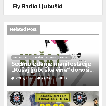
By
Radio Ljubuški
Related Post
BIH I REGIJA
LJUBUŠKI
NOVOSTI
PROMO
Sedmo izdanje manifestacije
„Kušaj ljubuška vina“ donosi
vrhunska vina, gastronomiju i
KOL 7, 2026
RADIO LJUBUŠKI
glazbu