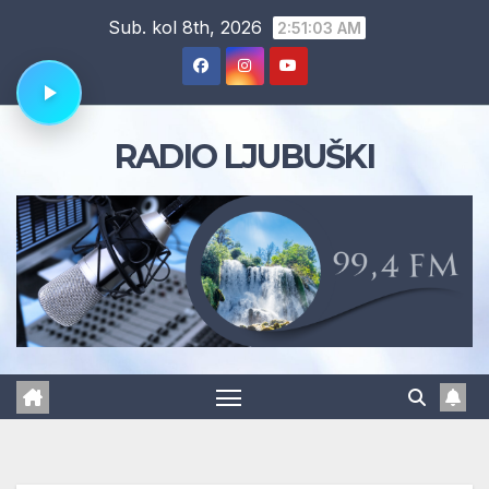
Skip
Sub. kol 8th, 2026
2:51:04 AM
to
content
RADIO LJUBUŠKI