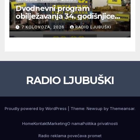
Dvodnevni program
obilježavanja 34. godišnjice
pogibije generala Blaža
7 KOLOVOZA, 2026
RADIO LJUBUŠKI
Kraljevića i osmorice
pripadnika HOS-a
RADIO LJUBUŠKI
Proudly powered by WordPress
|
Theme: Newsup by
Themeansar
.
Home
Kontakt
Marketing
O nama
Politika privatnosti
Radio reklama povećava promet