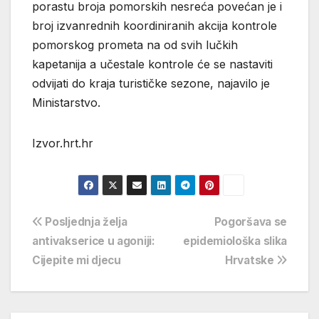
porastu broja pomorskih nesreća povećan je i
broj izvanrednih koordiniranih akcija kontrole
pomorskog prometa na od svih lučkih
kapetanija a učestale kontrole će se nastaviti
odvijati do kraja turističke sezone, najavilo je
Ministarstvo.
Izvor.hrt.hr
Navigacija
Posljednja želja
Pogoršava se
antivakserice u agoniji:
epidemiološka slika
objava
Cijepite mi djecu
Hrvatske