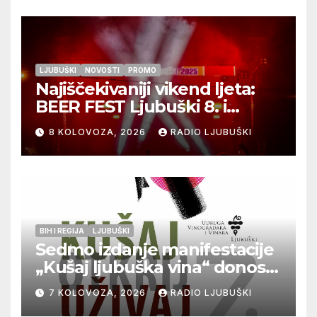
LJUBUŠKI
NOVOSTI
PROMO
Najiščekivaniji vikend ljeta:
BEER FEST Ljubuški 8. i
9.kolovoza
8 KOLOVOZA, 2026
RADIO LJUBUŠKI
BIH I REGIJA
LJUBUŠKI
Sedmo izdanje manifestacije
„Kušaj ljubuška vina“ donosi
vrhunska vina, gastronomiju i
7 KOLOVOZA, 2026
RADIO LJUBUŠKI
glazbu