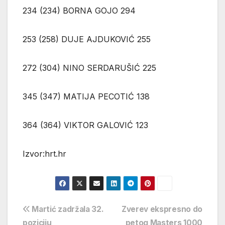
234 (234) BORNA GOJO 294
253 (258) DUJE AJDUKOVIĆ 255
272 (304) NINO SERDARUŠIĆ 225
345 (347) MATIJA PECOTIĆ 138
364 (364) VIKTOR GALOVIĆ 123
Izvor:hrt.hr
Navigacija
Martić zadržala 32.
Zverev ekspresno do
poziciju
petog Masters 1000