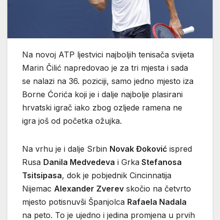
Na novoj ATP ljestvici najboljih tenisača svijeta
Marin Čilić napredovao je za tri mjesta i sada
se nalazi na 36. poziciji, samo jedno mjesto iza
Borne Ćorića koji je i dalje najbolje plasirani
hrvatski igrač iako zbog ozljede ramena ne
igra još od početka ožujka.
Na vrhu je i dalje Srbin
Novak Đoković
ispred
Rusa
Danila Medvedeva
i Grka
Stefanosa
Tsitsipasa
, dok je pobjednik Cincinnatija
Nijemac
Alexander Zverev
skočio na četvrto
mjesto potisnuvši Španjolca
Rafaela Nadala
na peto. To je ujedno i jedina promjena u prvih