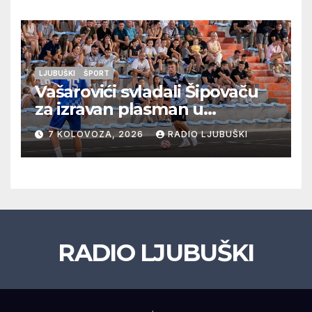
LJUBUŠKI
ŠPORT
Vašarovići svladali Šipovaču
za izravan plasman u
četvrtfinale, Grab izborio
7 KOLOVOZA, 2026
RADIO LJUBUŠKI
prolazak dalje, Klobuk ispao,
večeras počinje četvrtfinale
juniora
RADIO LJUBUŠKI