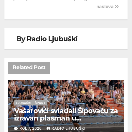
objava
naslova
By
Radio Ljubuški
Related Post
LJUBUŠKI
ŠPORT
Vašarovići svladali Šipovaču za
izravan plasman u
četvrtfinale, Grab izborio
KOL 7, 2026
RADIO LJUBUŠKI