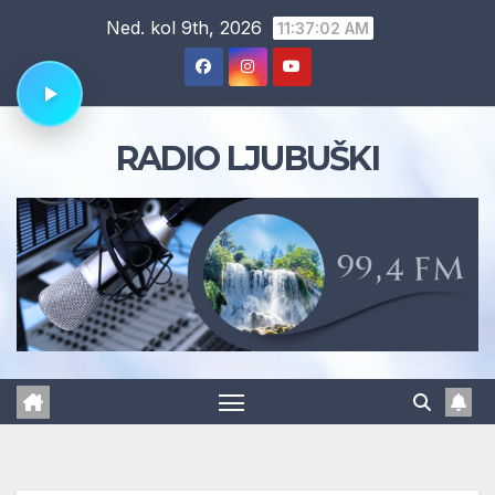
Skip
Ned. kol 9th, 2026
11:37:03 AM
to
content
RADIO LJUBUŠKI