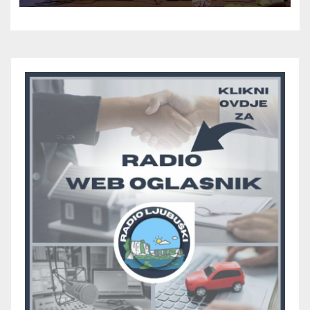
skupini “A”, seniori Teskere
upisali treću pobjedu, Radišići
“otpali”, a Humac se
pobjedom protiv Crvenog
Grma “vratio u igru”