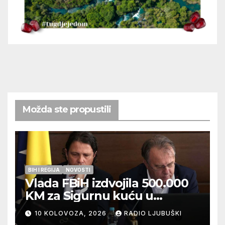
Možda ste propustili
BIH I REGIJA
NOVOSTI
Vlada FBiH izdvojila 500.000
KM za Sigurnu kuću u
Ljubuškom
10 KOLOVOZA, 2026
RADIO LJUBUŠKI