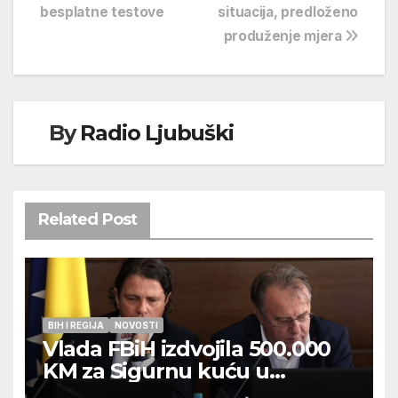
besplatne testove
situacija, predloženo
produženje mjera
By
Radio Ljubuški
Related Post
BIH I REGIJA
NOVOSTI
Vlada FBiH izdvojila 500.000
KM za Sigurnu kuću u
Ljubuškom