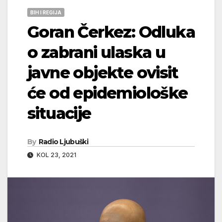
BIH I REGIJA
Goran Čerkez: Odluka
o zabrani ulaska u
javne objekte ovisit
će od epidemiološke
situacije
By
Radio Ljubuški
KOL 23, 2021