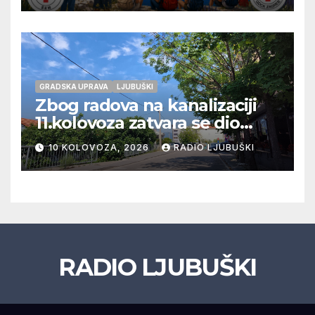
GRADSKA UPRAVA
LJUBUŠKI
Zbog radova na kanalizaciji
11.kolovoza zatvara se dio
ulice Petra Barbarića
10 KOLOVOZA, 2026
RADIO LJUBUŠKI
RADIO LJUBUŠKI