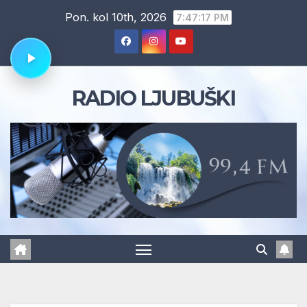
Skip
Pon. kol 10th, 2026
7:47:18 PM
to
content
RADIO LJUBUŠKI