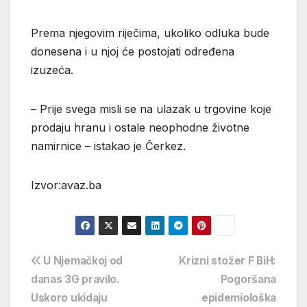
Prema njegovim riječima, ukoliko odluka bude
donesena i u njoj će postojati određena
izuzeća.
– Prije svega misli se na ulazak u trgovine koje
prodaju hranu i ostale neophodne životne
namirnice – istakao je Čerkez.
Izvor:avaz.ba
Navigacija
U Njemačkoj od
Krizni stožer F BiH:
danas 3G pravilo.
Pogoršana
objava
Uskoro ukidaju
epidemiološka