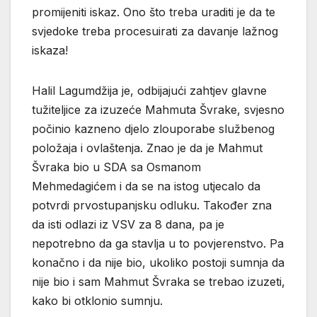
promijeniti iskaz. Ono što treba uraditi je da te
svjedoke treba procesuirati za davanje lažnog
iskaza!
Halil Lagumdžija je, odbijajući zahtjev glavne
tužiteljice za izuzeće Mahmuta Švrake, svjesno
počinio kazneno djelo zlouporabe službenog
položaja i ovlaštenja. Znao je da je Mahmut
Švraka bio u SDA sa Osmanom
Mehmedagićem i da se na istog utjecalo da
potvrdi prvostupanjsku odluku. Također zna
da isti odlazi iz VSV za 8 dana, pa je
nepotrebno da ga stavlja u to povjerenstvo. Pa
konačno i da nije bio, ukoliko postoji sumnja da
nije bio i sam Mahmut Švraka se trebao izuzeti,
kako bi otklonio sumnju.