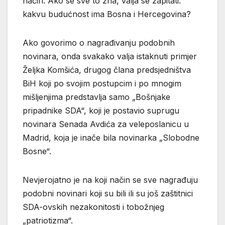
način. Ako se sve to zna, valja se zapitati:
kakvu budućnost ima Bosna i Hercegovina?
Ako govorimo o nagrađivanju podobnih
novinara, onda svakako valja istaknuti primjer
Željka Komšića, drugog člana predsjedništva
BiH koji po svojim postupcim i po mnogim
mišljenjima predstavlja samo „Bošnjake
pripadnike SDA“, koji je postavio suprugu
novinara Senada Avdića za veleposlanicu u
Madrid, koja je inače bila novinarka „Slobodne
Bosne“.
Nevjerojatno je na koji način se sve nagrađuju
podobni novinari koji su bili ili su još zaštitnici
SDA-ovskih nezakonitosti i tobožnjeg
„patriotizma“.