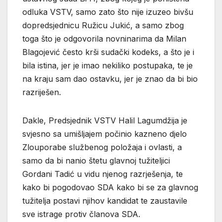
odluka VSTV, samo zato što nije izuzeo bivšu
dopredsjednicu Ružicu Jukić, a samo zbog
toga što je odgovorila novninarima da Milan
Blagojević često krši sudački kodeks, a što je i
bila istina, jer je imao nekiliko postupaka, te je
na kraju sam dao ostavku, jer je znao da bi bio
razriješen.
Dakle, Predsjednik VSTV Halil Lagumdžija je
svjesno sa umišljajem počinio kazneno djelo
Zlouporabe službenog položaja i ovlasti, a
samo da bi nanio štetu glavnoj tužiteljici
Gordani Tadić u vidu njenog razrješenja, te
kako bi pogodovao SDA kako bi se za glavnog
tužitelja postavi njihov kandidat te zaustavile
sve istrage protiv članova SDA.