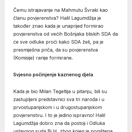
Čemu istrajavanje na Mahmutu Švraki kao
članu povjerenstva? Halil Lagumdžija je
također znao kada je unaprijed formirao
povjerenstva od većih Bošnjaka bliskih SDA da
će sve odluke proći kako SDA želi, pa je
presmiješna priča, da su povjerenstva
(Komisije) ranije formirane.
Svjesno počinjenje kaznenog djela
Kada je bio Milan Tegeltija u pitanju, bili su
zastupljeni predstavnici sva tri naroda i u
prvostupanjskom i u drugostupanjskom
povjerenstvu. I to je jedino ispravno! Halil
Lagumdžija dobro zna da postoji i Odluka
ustavnog suda Bi H, zbog kojeg je poništena