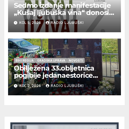
Sedmo izdanje manifestacije
„Kušaj ljubuška vina“ donosi
vrhunska vina, gastronomiju i
KOL 5, 2026
RADIO LJUBUŠKI
glazbu
BIH I REGIJA
GRADSKA UPRAVA
NOVOSTI
Obilježena 33.obljetnica
pogibije jedanaestorice
ljubuških branitelja
KOL 2, 2026
RADIO LJUBUŠKI