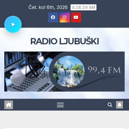
Skip
Čet. kol 6th, 2026
4:28:30 AM
to
content
RADIO LJUBUŠKI