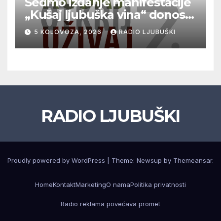
Sedmo izdanje manifestacije
„Kušaj ljubuška vina“ donosi
vrhunska vina, gastronomiju i
5 KOLOVOZA, 2026
RADIO LJUBUŠKI
glazbu
RADIO LJUBUŠKI
Proudly powered by WordPress
|
Theme: Newsup by
Themeansar
.
Home
Kontakt
Marketing
O nama
Politika privatnosti
Radio reklama povećava promet