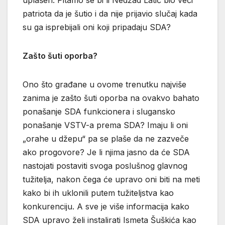
uplašen. Pitamo se bi li Nedžad Latić bio veći
patriota da je šutio i da nije prijavio slučaj kada
su ga isprebijali oni koji pripadaju SDA?
Zašto šuti oporba?
Ono što građane u ovome trenutku najviše
zanima je zašto šuti oporba na ovakvo bahato
ponašanje SDA funkcionera i slugansko
ponašanje VSTV-a prema SDA? Imaju li oni
„orahe u džepu“ pa se plaše da ne zazveče
ako progovore? Je li njima jasno da će SDA
nastojati postaviti svoga poslušnog glavnog
tužitelja, nakon čega će upravo oni biti na meti
kako bi ih uklonili putem tužiteljstva kao
konkurenciju. A sve je više informacija kako
SDA upravo želi instalirati Ismeta Šuškića kao