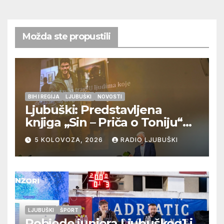
Možda ste propustili
BIH I REGIJA
LJUBUŠKI
NOVOSTI
Ljubuški: Predstavljena
knjiga „Sin – Priča o Toniju“
dr. sc. Zdenka Hercega
5 KOLOVOZA, 2026
RADIO LJUBUŠKI
LJUBUŠKI
ŠPORT
Pobjede juniora Ljubuškog1 i