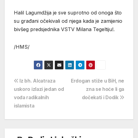
Halil Lagumdžija je sve suprotno od onoga što
su građani očekivali od njega kada je zamijenio
bivšeg predsjednika VSTV Milana Tegeltiju!.
/HMS/
Navigacija
Iz bh. Alcatraza
Erdogan stiže u BiH, ne
uskoro izlazi jedan od
zna se hoće li ga
objava
vođa radikalnih
dočekati i Dodik
islamista