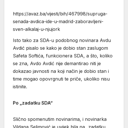
https://avaz.ba/vijesti/bih/467998/supruga-
senada-avdica-ide-u-madrid-zaboravljeni-
sven-alkalaj-u-njujork
Isto tako za SDA-u podobnog novinara Avdu
Avdić pisalo se kako je dobio stan zaslugom
Safeta Softića, funkcionera SDA, a što, koliko
se zna, Avdo Avdić nije demantirao niti je
dokazao javnosti na koji način je dobio stan i
time mogao opovrgnuti te priče, ukoliko nisu
istinite.
Po „zadatku SDA“
Slično spomenutim novinarima, i novinarka
Vildana Selimović je uvijek bila na „zadatku