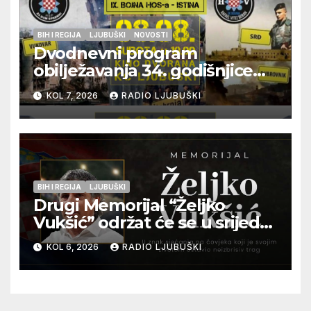
BIH I REGIJA
LJUBUŠKI
NOVOSTI
Dvodnevni program
obilježavanja 34. godišnjice
pogibije generala Blaža
KOL 7, 2026
RADIO LJUBUŠKI
Kraljevića i osmorice
pripadnika HOS-a
BIH I REGIJA
LJUBUŠKI
Drugi Memorijal “Željko
Vukšić” održat će se u srijedu
12. kolovoza u Otoku
KOL 6, 2026
RADIO LJUBUŠKI