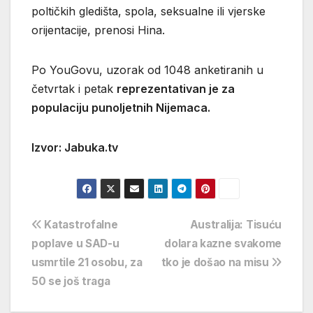
poltičkih gledišta, spola, seksualne ili vjerske
orijentacije, prenosi Hina.
Po YouGovu, uzorak od 1048 anketiranih u
četvrtak i petak
reprezentativan je za
populaciju punoljetnih Nijemaca.
Izvor: Jabuka.tv
Navigacija
Katastrofalne
Australija: Tisuću
poplave u SAD-u
dolara kazne svakome
objava
usmrtile 21 osobu, za
tko je došao na misu
50 se još traga