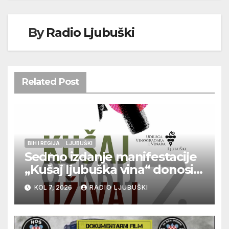
By
Radio Ljubuški
Related Post
BIH I REGIJA
LJUBUŠKI
Sedmo izdanje manifestacije
„Kušaj ljubuška vina“ donosi
vrhunska vina, gastronomiju i
KOL 7, 2026
RADIO LJUBUŠKI
glazbu