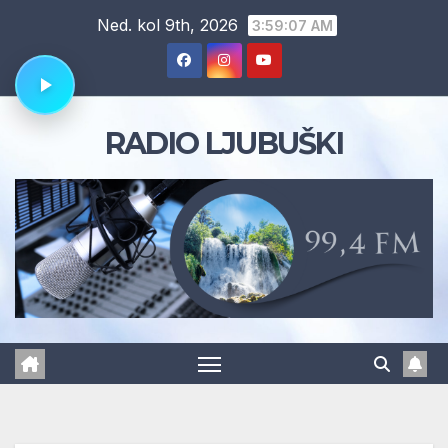
Skip
Ned. kol 9th, 2026
3:59:07 AM
to
content
RADIO LJUBUŠKI