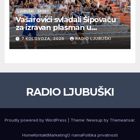
LJUBUŠKI
ŠPORT
Vašarovići svladali Šipovaču
za izravan plasman u
četvrtfinale, Grab izborio
7 KOLOVOZA, 2026
RADIO LJUBUŠKI
prolazak dalje, Klobuk ispao,
večeras počinje četvrtfinale
juniora
RADIO LJUBUŠKI
Proudly powered by WordPress
|
Theme: Newsup by
Themeansar
.
Home
Kontakt
Marketing
O nama
Politika privatnosti