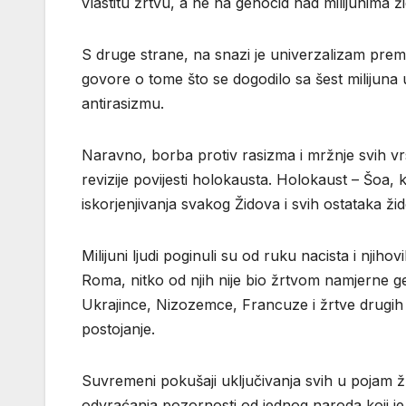
vlastitu žrtvu, a ne na genocid nad milijunima 
S druge strane, na snazi ​​je univerzalizam pre
govore o tome što se dogodilo sa šest milijuna 
antirasizmu.
Naravno, borba protiv rasizma i mržnje svih vrst
revizije povijesti holokausta. Holokaust – Šoa,
iskorjenjivanja svakog Židova i svih ostataka židov
Milijuni ljudi poginuli su od ruku nacista i njih
Roma, nitko od njih nije bio žrtvom namjerne gen
Ukrajince, Nizozemce, Francuze i žrtve drugih n
postojanje.
Suvremeni pokušaji uključivanja svih u pojam ž
odvraćanja pozornosti od jednog naroda koji je 