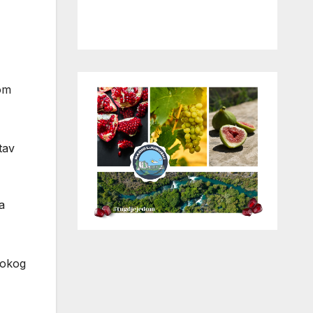
nom
tav
a
irokog