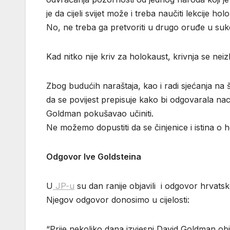
je da cijeli svijet može i treba naučiti lekcije h
No, ne treba ga pretvoriti u drugo oruđe u sukob
Kad nitko nije kriv za holokaust, krivnja se ne
Zbog budućih naraštaja, kao i radi sjećanja na 
da se povijest prepisuje kako bi odgovarala naci
Goldman pokušavao učiniti.
Ne možemo dopustiti da se činjenice i istina o 
Odgovor Ive Goldsteina
U
JP-u
su dan ranije objavili i odgovor hrvat
Njegov odgovor donosimo u cijelosti:
“Prije nekoliko dana izvjesni David Goldman o