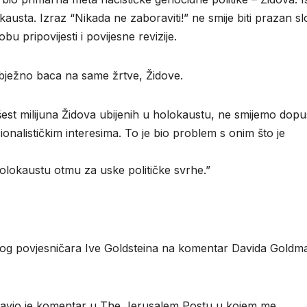
olokausta. Izraz “Nikada ne zaboraviti!” ne smije biti prazan s
u pripovijesti i povijesne revizije.
izbježno baca na same žrtve, Židove.
šest milijuna Židova ubijenih u holokaustu, ne smijemo dopus
onalističkim interesima. To je bio problem s onim što je
holokaustu otmu za uske političke svrhe.”
skog povjesničara Ive Goldsteina na komentar Davida Goldm
bjavio je komentar u The Jerusalem Postu u kojem me