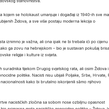
židovskog stanovništva.
ma kojem se holokaust umanjuje i događaji iz 1940-ih sve ma
ubijenih Židova, a sve više postaju moderna lekcija o
a iznimno je važna, ali ona ipak ne bi trebala ići po cijenu
 kako ga zovu na hebrejskom – bio je sustavan pokušaj bris
ske religije i kulture iz svijeta.
ovih suradnika tijekom Drugog svjetskog rata, ali osim Židova i
ocidne politike. Nacisti nisu ubijali Poljake, Srbe, Hrvate,
acionalnosti kako bi brutalno iskorijenili sȃmo njihovo
rtve nacističkih zločina sa sobom nose ozbiljnu opasnost
bio primarna meta nacističke genocidne politike – Židova. I