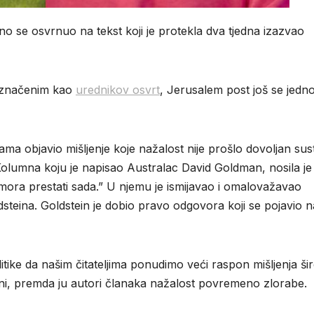
o se osvrnuo na tekst koji je protekla dva tjedna izazvao
 označenim kao
urednikov osvrt
, Jerusalem post još se jed
ama objavio mišljenje koje nažalost nije prošlo dovoljan sus
Kolumna koju je napisao Australac David Goldman, nosila je
mora prestati sada.” U njemu je ismijavao i omalovažavao
steina. Goldstein je dobio pravo odgovora koji se pojavio n
olitike da našim čitateljima ponudimo veći raspon mišljenja š
ni, premda ju autori članaka nažalost povremeno zlorabe.