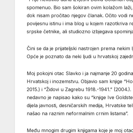
spomenuo. Bio sam šokiran ovim kolažom laži, 
dok nisam pročitao njegov članak. Očito vodi ne
povijesnu istinu i ima blog u kojem razotkriva r
srpske četnike, ali studiozno izbjegava spominj
Čini se da je prijateljski nastrojen prema nekim
Opće je poznato da neki ljudi u hrvatskoj zajedn
Moj pokojni otac Slavko i ja najmanje 20 godi
Hrvatskoj i inozemstvu. Objavio sam knjige “H
2015.) i “Židovi u Zagrebu 1918.-1941.” (2004.)
nedavno je napisao kako su “knjige Ive Goldstei
dijela javnosti, desničarskih medija, Hrvatske 
našao na raznim neformalnim crnim listama”.
Među mnogim drugim knjigama koje je moj otac n