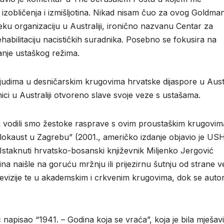
izobličenja i izmišljotina. Nikad nisam čuo za ovog Goldma
ku organizaciju u Australiji, ironično nazvanu Centar za
ehabilitaciju nacističkih suradnika. Posebno se fokusira na
anje ustaškog režima.
 ljudima u desničarskim krugovima hrvatske dijaspore u Austra
ici u Australiji otvoreno slave svoje veze s ustašama.
na vodili smo žestoke rasprave s ovim proustaškim krugovim
olokaust u Zagrebu” (2001., američko izdanje objavio je 
. Istaknuti hrvatsko-bosanski književnik Miljenko Jergović
na naišle na goruću mržnju ili prijezirnu šutnju od strane 
televizije te u akademskim i crkvenim krugovima, dok se auto
apisao “1941. – Godina koja se vraća”, koja je bila mješav