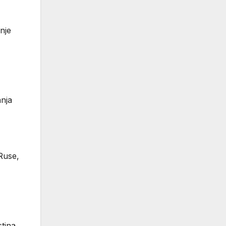
nje
anja
 Ruse,
stina