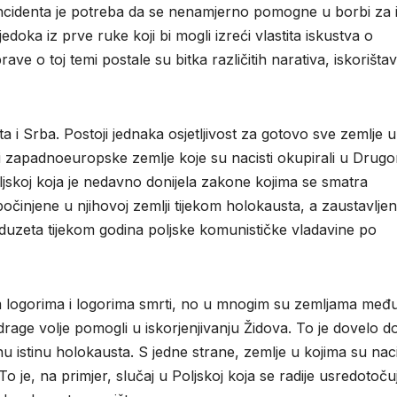
incidenta je potreba da se nenamjerno pomogne u borbi za i
edoka iz prve ruke koji bi mogli izreći vlastita iskustva o
ve o toj temi postale su bitka različitih narativa, iskorišta
 i Srba. Postoji jednaka osjetljivost za gotovo sve zemlje u
 i zapadnoeuropske zemlje koje su nacisti okupirali u Drug
ljskoj koja je nedavno donijela zakone kojima se smatra
činjene u njihovoj zemlji tijekom holokausta, a zaustavljeno
duzeta tijekom godina poljske komunističke vladavine po
skim logorima i logorima smrti, no u mnogim su zemljama međ
drage volje pomogli u iskorjenjivanju Židova. To je dovelo d
u istinu holokausta. S jedne strane, zemlje u kojima su naci
 To je, na primjer, slučaj u Poljskoj koja se radije usredotoču