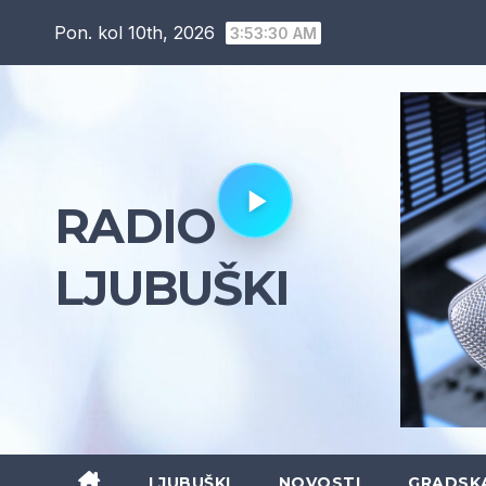
Skip
Pon. kol 10th, 2026
3:53:31 AM
to
content
RADIO
LJUBUŠKI
LJUBUŠKI
NOVOSTI
GRADSK