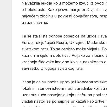
Najvažnija lekcija koju možemo izvući iz ovog 
o holokaustu. Kako je sve manje preživjelih i svj
najvećem zločinu u povijesti čovječanstva, raspra
u razne svrhe.
Ta se stajališta odnose posebice na uloge Hrvata
Europi, uključujući Rusiju, Ukrajinu, Mađarsku
svjetskom ratu. To se osobito može vidjeti u Po
kaznenim djelom optuživati Poljake za zločine po
vraćanje židovske imovine koja je nezakonito o
završetku Drugoga svjetskog rata.
Istina je da su nacisti upravljali koncentracij
lokalnim stanovništvom našli suradnike koji su 
uznemirujuća nastojanja koja utječu na povijesn
vladali nastoji se ponajprije prikazati kao žrtve.