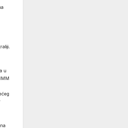
na
liji.
a u
USHMM
većeg
r
ina