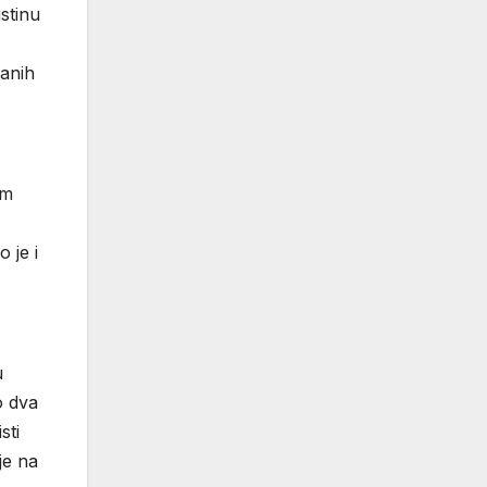
stinu
vanih
om
 je i
u
o dva
sti
je na