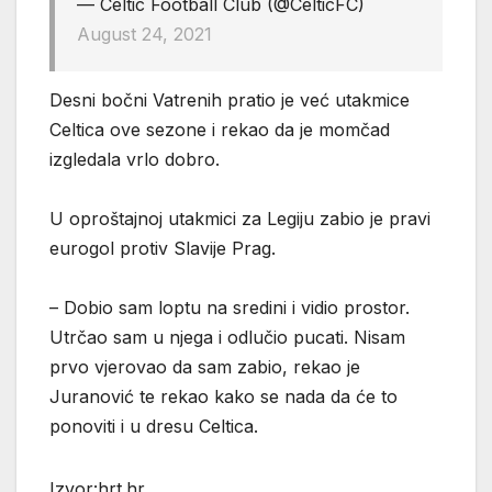
— Celtic Football Club (@CelticFC)
August 24, 2021
Desni bočni Vatrenih pratio je već utakmice
Celtica ove sezone i rekao da je momčad
izgledala vrlo dobro.
U oproštajnoj utakmici za Legiju zabio je pravi
eurogol protiv Slavije Prag.
– Dobio sam loptu na sredini i vidio prostor.
Utrčao sam u njega i odlučio pucati. Nisam
prvo vjerovao da sam zabio, rekao je
Juranović te rekao kako se nada da će to
ponoviti i u dresu Celtica.
Izvor:hrt.hr