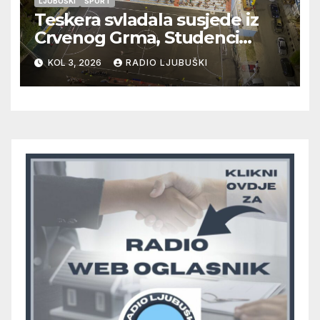
LJUBUŠKI
ŠPORT
Teskera svladala susjede iz
Crvenog Grma, Studenci
deklasirali Radišiće, večeras
KOL 3, 2026
RADIO LJUBUŠKI
na programu četiri nove
utakmice