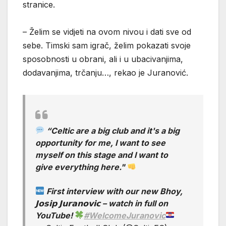
stranice.
– Želim se vidjeti na ovom nivou i dati sve od
sebe. Timski sam igrač, želim pokazati svoje
sposobnosti u obrani, ali i u ubacivanjima,
dodavanjima, trčanju…, rekao je Juranović.
“Celtic are a big club and it's a big
opportunity for me, I want to see
myself on this stage and I want to
give everything here."
First interview with our new Bhoy,
𝗝𝗼𝘀𝗶𝗽 𝗝𝘂𝗿𝗮𝗻𝗼𝘃𝗶𝗰 – watch in full on
YouTube!
#WelcomeJuranovic