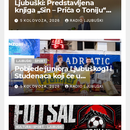
Ljubuški: Predstavljena
knjiga „Sin – Priča o Toniju“
dr. sc. Zdenka Hercega
5 KOLOVOZA, 2026
RADIO LJUBUŠKI
LJUBUŠKI
ŠPORT
Pobjede juniora Ljubuškog1 i
Studenaca koji će u
međusobnom susretu
5 KOLOVOZA, 2026
RADIO LJUBUŠKI
odlučiti o prvom mjestu u
skupini “A”, seniori Teskere
upisali treću pobjedu,
Radišići “otpali”, a Humac se
pobjedom protiv Crvenog
Grma “vratio u igru”
KULTURA I SPORT
LJUBUŠKI