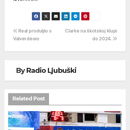
Navigacija
Real produljio s
Clarke na škotskoj klupi
Valverdeom
do 2024.
objava
By
Radio Ljubuški
Related Post