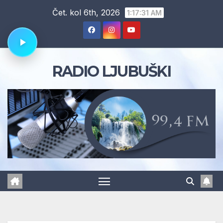
Skip
Čet. kol 6th, 2026
1:17:31 AM
to
content
RADIO LJUBUŠKI