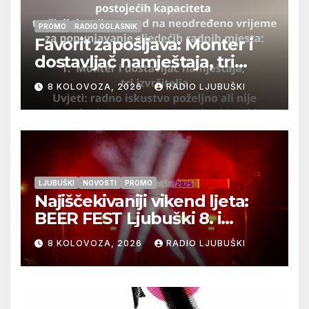
PROMO
RADIO OGLASNIK
Favorit zapošljava: Monter i
dostavljač namještaja, tri
izvršitelja
8 KOLOVOZA, 2026
RADIO LJUBUŠKI
LJUBUŠKI
NOVOSTI
PROMO
Najiščekivaniji vikend ljeta:
BEER FEST Ljubuški 8. i
9.kolovoza
8 KOLOVOZA, 2026
RADIO LJUBUŠKI