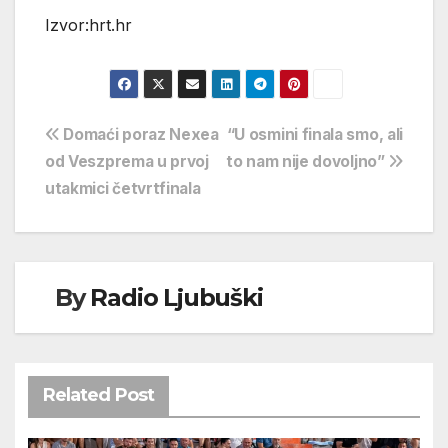
Izvor:hrt.hr
Navigacija
Domaći poraz Nexea
“U osmini finala smo, ali
od Veszprema u prvoj
to nam nije dovoljno”
objava
utakmici četvrtfinala
By
Radio Ljubuški
Related Post