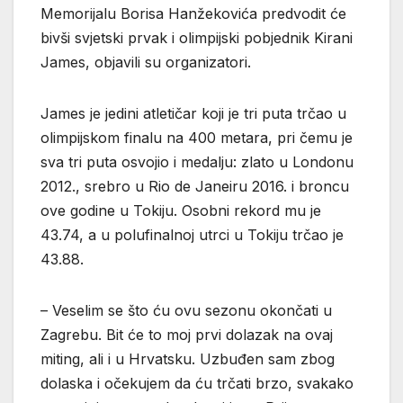
Memorijalu Borisa Hanžekovića predvodit će
bivši svjetski prvak i olimpijski pobjednik Kirani
James, objavili su organizatori.
James je jedini atletičar koji je tri puta trčao u
olimpijskom finalu na 400 metara, pri čemu je
sva tri puta osvojio i medalju: zlato u Londonu
2012., srebro u Rio de Janeiru 2016. i broncu
ove godine u Tokiju. Osobni rekord mu je
43.74, a u polufinalnoj utrci u Tokiju trčao je
43.88.
– Veselim se što ću ovu sezonu okončati u
Zagrebu. Bit će to moj prvi dolazak na ovaj
miting, ali i u Hrvatsku. Uzbuđen sam zbog
dolaska i očekujem da ću trčati brzo, svakako