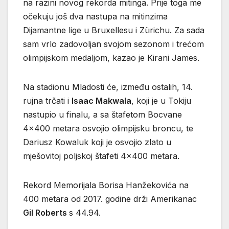
na razini novog rekorda mitinga. Prije toga me
očekuju još dva nastupa na mitinzima
Dijamantne lige u Bruxellesu i Zürichu. Za sada
sam vrlo zadovoljan svojom sezonom i trećom
olimpijskom medaljom, kazao je Kirani James.
Na stadionu Mladosti će, između ostalih, 14.
rujna trčati i
Isaac Makwala
, koji je u Tokiju
nastupio u finalu, a sa štafetom Bocvane
4×400 metara osvojio olimpijsku broncu, te
Dariusz Kowaluk koji je osvojio zlato u
mješovitoj poljskoj štafeti 4×400 metara.
Rekord Memorijala Borisa Hanžekovića na
400 metara od 2017. godine drži Amerikanac
Gil Roberts
s 44.94.