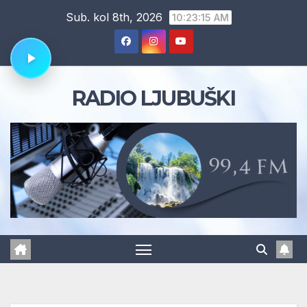
Skip
Sub. kol 8th, 2026
10:23:16 AM
to
content
RADIO LJUBUŠKI