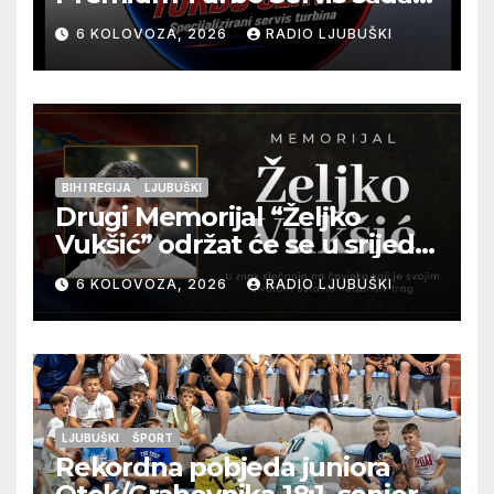
na jednoj adresi u Ljubuškom
6 KOLOVOZA, 2026
RADIO LJUBUŠKI
BIH I REGIJA
LJUBUŠKI
Drugi Memorijal “Željko
Vukšić” održat će se u srijedu
12. kolovoza u Otoku
6 KOLOVOZA, 2026
RADIO LJUBUŠKI
LJUBUŠKI
ŠPORT
Rekordna pobjeda juniora