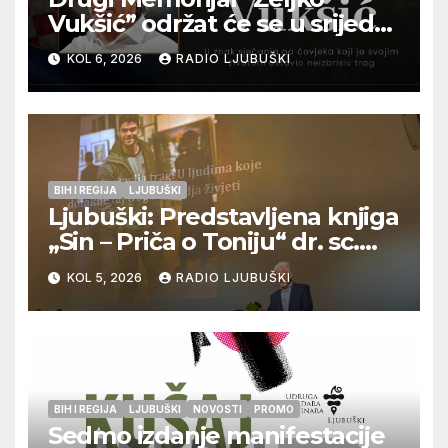
Vukšić” održat će se u srijedu
12. kolovoza u Otoku
KOL 6, 2026
RADIO LJUBUŠKI
BIH I REGIJA
LJUBUŠKI
Ljubuški: Predstavljena knjiga
„Sin – Priča o Toniju“ dr. sc.
Zdenka Hercega
KOL 5, 2026
RADIO LJUBUŠKI
BIH I REGIJA
LJUBUŠKI
NOVOSTI
PROMO
Sedmo izdanje manifestacije