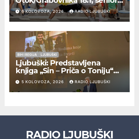
Otok/Grabovnika 18:1, seniori
Pregrađa u četvrtfinalu,
6 KOLOVOZA, 2026
RADIO LJUBUŠKI
Veljaci i Cerno/Crnopod u
doigravanju, Grljevići završili
natjecanje
BIH I REGIJA
LJUBUŠKI
Ljubuški: Predstavljena
knjiga „Sin – Priča o Toniju“
dr. sc. Zdenka Hercega
5 KOLOVOZA, 2026
RADIO LJUBUŠKI
RADIO LJUBUŠKI