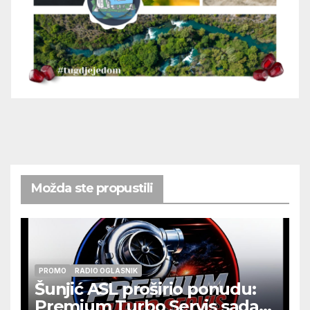
Možda ste propustili
PROMO
RADIO OGLASNIK
Šunjić ASL proširio ponudu:
Premium Turbo Servis sada