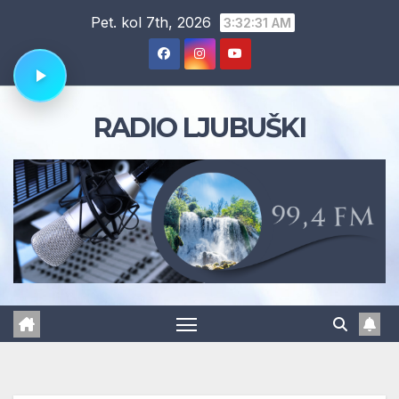
Skip
Pet. kol 7th, 2026
3:32:32 AM
to
content
RADIO LJUBUŠKI