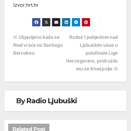
Izvor:hrt.hr
Navigacija
Objavljeno kada se
Rodoč I pobjedom nad
Real vraća na Santiago
Ljubuškim ušao u
objava
Bernabeu
polufinale Lige
Hercegovine, pridružilo
mu se Knešpolje
By
Radio Ljubuški
Related Post