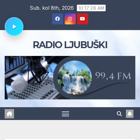
Skip
Sub. kol 8th, 2026
10:17:28 AM
to
content
RADIO LJUBUŠKI