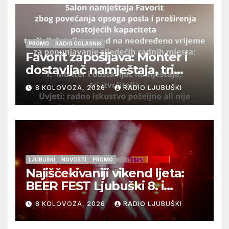
PROMO
RADIO OGLASNIK
Favorit zapošljava: Monter i
dostavljač namještaja, tri
izvršitelja
8 KOLOVOZA, 2026
RADIO LJUBUŠKI
LJUBUŠKI
NOVOSTI
PROMO
Najiščekivaniji vikend ljeta:
BEER FEST Ljubuški 8. i
9.kolovoza
8 KOLOVOZA, 2026
RADIO LJUBUŠKI