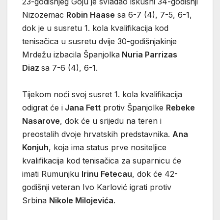
23-godišnjeg Goju je svladao iskusni 34-godišnji
Nizozemac
Robin Haase
sa 6-7 (4), 7-5, 6-1,
dok je u susretu 1. kola kvalifikacija kod
tenisačica u susretu dvije 30-godišnjakinje
Mrdežu izbacila Španjolka
Nuria Parrizas
Diaz
sa 7-6 (4), 6-1.
Tijekom noći svoj susret 1. kola kvalifikacija
odigrat će i
Jana Fett
protiv Španjolke
Rebeke
Nasarove
, dok će u srijedu na teren i
preostalih dvoje hrvatskih predstavnika.
Ana
Konjuh
, koja ima status prve nositeljice
kvalifikacija kod tenisačica za suparnicu će
imati Rumunjku
Irinu Fetecau
, dok će 42-
godišnji veteran Ivo Karlović igrati protiv
Srbina
Nikole Milojevića
.