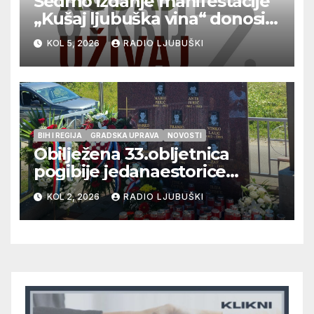
Sedmo izdanje manifestacije
„Kušaj ljubuška vina“ donosi
vrhunska vina, gastronomiju i
KOL 5, 2026
RADIO LJUBUŠKI
glazbu
BIH I REGIJA
GRADSKA UPRAVA
NOVOSTI
Obilježena 33.obljetnica
pogibije jedanaestorice
ljubuških branitelja
KOL 2, 2026
RADIO LJUBUŠKI