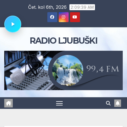
Skip
Čet. kol 6th, 2026
2:09:40 AM
to
content
RADIO LJUBUŠKI