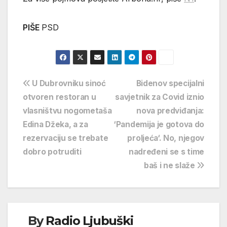
PIŠE
PSD
Navigacija
U Dubrovniku sinoć
Bidenov specijalni
otvoren restoran u
savjetnik za Covid iznio
objava
vlasništvu nogometaša
nova predviđanja:
Edina Džeka, a za
‘Pandemija je gotova do
rezervaciju se trebate
proljeća‘. No, njegov
dobro potruditi
nadređeni se s time
baš i ne slaže
By
Radio Ljubuški