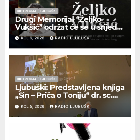
BIH I REGIJA
LJUBUŠKI
Drugi Memorijal “Željko
Vukšić” održat će se u srijedu
12. kolovoza u Otoku
KOL 6, 2026
RADIO LJUBUŠKI
BIH I REGIJA
LJUBUŠKI
Ljubuški: Predstavljena knjiga
„Sin – Priča o Toniju“ dr. sc.
Zdenka Hercega
KOL 5, 2026
RADIO LJUBUŠKI