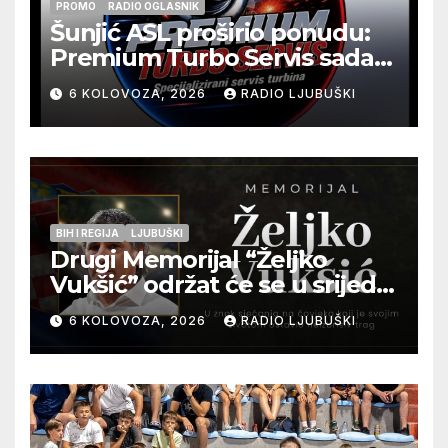
PROMO
RADIO OGLASNIK
Šunjić ASL proširio ponudu:
Premium Turbo Servis sada
na jednoj adresi u Ljubuškom
6 KOLOVOZA, 2026
RADIO LJUBUŠKI
BIH I REGIJA
LJUBUŠKI
Drugi Memorijal “Željko
Vukšić” održat će se u srijedu
12. kolovoza u Otoku
6 KOLOVOZA, 2026
RADIO LJUBUŠKI