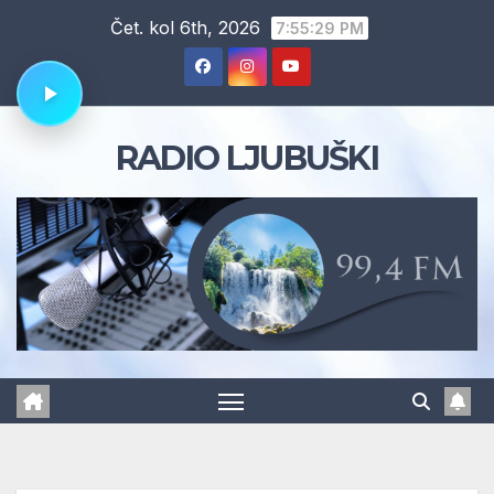
Skip
Čet. kol 6th, 2026
7:55:29 PM
to
content
RADIO LJUBUŠKI