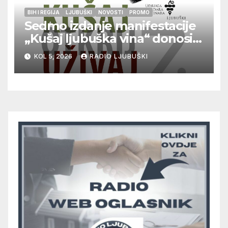
BIH I REGIJA
LJUBUŠKI
NOVOSTI
PROMO
Sedmo izdanje manifestacije
„Kušaj ljubuška vina“ donosi
vrhunska vina, gastronomiju i
KOL 5, 2026
RADIO LJUBUŠKI
glazbu