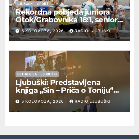
LJUBUŠKI
ŠPORT
Rekordna pobjeda juniora
Otok/Grabovnika 18:1, seniori
Pregrađa u četvrtfinalu,
6 KOLOVOZA, 2026
RADIO LJUBUŠKI
Veljaci i Cerno/Crnopod u
doigravanju, Grljevići završili
natjecanje
BIH I REGIJA
LJUBUŠKI
Ljubuški: Predstavljena
knjiga „Sin – Priča o Toniju“
dr. sc. Zdenka Hercega
5 KOLOVOZA, 2026
RADIO LJUBUŠKI