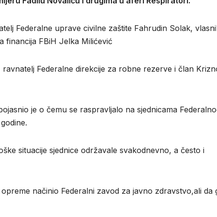
jeru Fadilu Novaliću i drugima u aferi Respiratori.
telj Federalne uprave civilne zaštite Fahrudin Solak, vlasni
a financija FBiH Jelka Milićević
avnatelj Federalne direkcije za robne rezerve i član Kriz
 pojasnio je o čemu se raspravljalo na sjednicama Federaln
 godine.
ške situacije sjednice održavale svakodnevno, a često i
 opreme načinio Federalni zavod za javno zdravstvo,ali da 