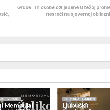
Grude: Tri osobe ozlijeđene u težoj prom
sić,
nesreći na sjevernoj obilazn
IJA
LJUBUŠKI
BIH I REGIJA
LJUBUŠKI
i Memorijal
Ljubuški: