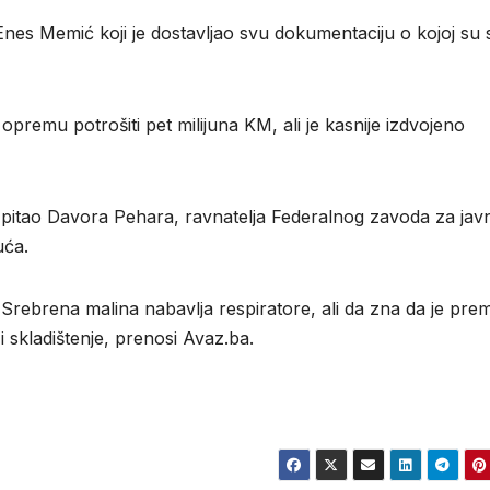
Enes Memić koji je dostavljao svu dokumentaciju o kojoj su 
premu potrošiti pet milijuna KM, ali je kasnije izdvojeno
je pitao Davora Pehara, ravnatelja Federalnog zavoda za jav
uća.
a Srebrena malina nabavlja respiratore, ali da zna da je pre
 skladištenje, prenosi Avaz.ba.