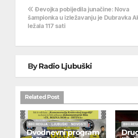
Navigacija
Đevojka pobijedila junačine: Nova
šampionka u izležavanju je Dubravka Ak
objava
ležala 117 sati
By
Radio Ljubuški
Related Post
BIH I REGIJA
LJUBUŠKI
NOVOSTI
BIH I REG
Dvodnevni program
Drug