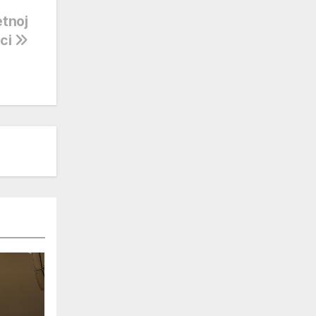
etnoj
ici