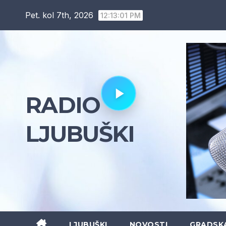
Skip
Pet. kol 7th, 2026
12:13:02 PM
to
content
RADIO
LJUBUŠKI
LJUBUŠKI
NOVOSTI
GRADSK