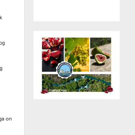
k
nog
og
ga on