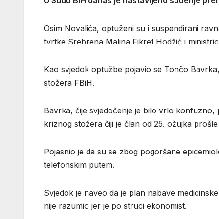
U Sudu BiH danas je nastavljeno suđenje premi
Osim Novalića, optuženi su i suspendirani ravna
tvrtke Srebrena Malina Fikret Hodžić i ministric
Kao svjedok optužbe pojavio se Tončo Bavrka, r
stožera FBiH.
Bavrka, čije svjedočenje je bilo vrlo konfuzno,
kriznog stožera čiji je član od 25. ožujka prošle
Pojasnio je da su se zbog pogoršane epidemiolo
telefonskim putem.
Svjedok je naveo da je plan nabave medicinske
nije razumio jer je po struci ekonomist.