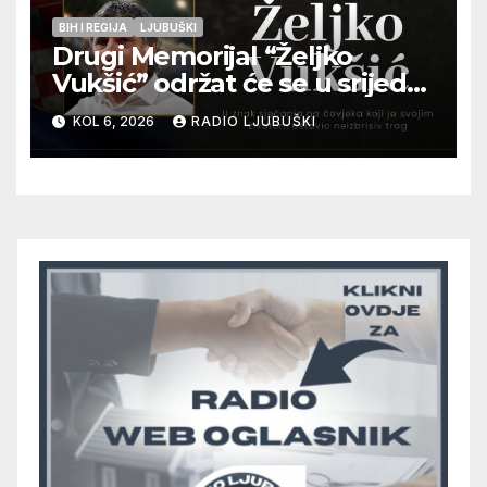
BIH I REGIJA
LJUBUŠKI
Drugi Memorijal “Željko
Vukšić” održat će se u srijedu
12. kolovoza u Otoku
KOL 6, 2026
RADIO LJUBUŠKI