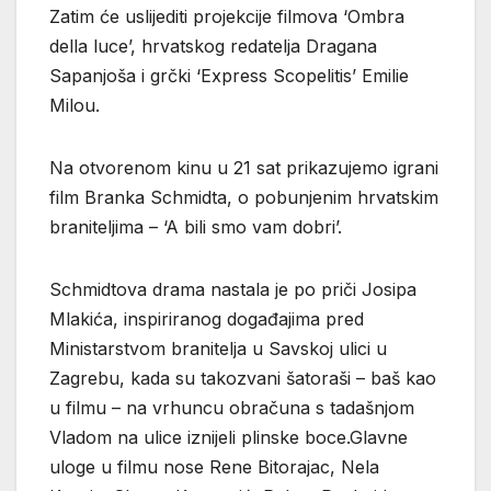
Zatim će uslijediti projekcije filmova ‘Ombra
della luce’, hrvatskog redatelja Dragana
Sapanjoša i grčki ‘Express Scopelitis’ Emilie
Milou.
Na otvorenom kinu u 21 sat prikazujemo igrani
film Branka Schmidta, o pobunjenim hrvatskim
braniteljima – ‘A bili smo vam dobri’.
Schmidtova drama nastala je po priči Josipa
Mlakića, inspiriranog događajima pred
Ministarstvom branitelja u Savskoj ulici u
Zagrebu, kada su takozvani šatoraši – baš kao
u filmu – na vrhuncu obračuna s tadašnjom
Vladom na ulice iznijeli plinske boce.Glavne
uloge u filmu nose Rene Bitorajac, Nela