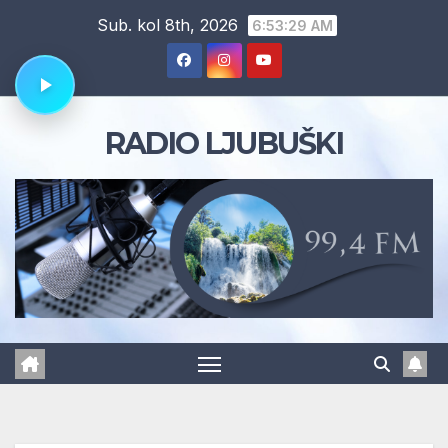
Skip
Sub. kol 8th, 2026
6:53:30 AM
to
content
RADIO LJUBUŠKI