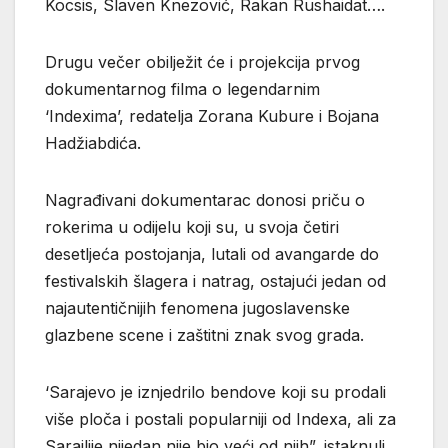
Kocsis, Slaven Knezović, Rakan Rushaidat….
Drugu večer obilježit će i projekcija prvog
dokumentarnog filma o legendarnim
‘Indexima’, redatelja Zorana Kubure i Bojana
Hadžiabdića.
Nagrađivani dokumentarac donosi priču o
rokerima u odijelu koji su, u svoja četiri
desetljeća postojanja, lutali od avangarde do
festivalskih šlagera i natrag, ostajući jedan od
najautentičnijih fenomena jugoslavenske
glazbene scene i zaštitni znak svog grada.
‘Sarajevo je iznjedrilo bendove koji su prodali
više ploča i postali popularniji od Indexa, ali za
Sarajlije nijedan nije bio veći od njih”, istaknuli