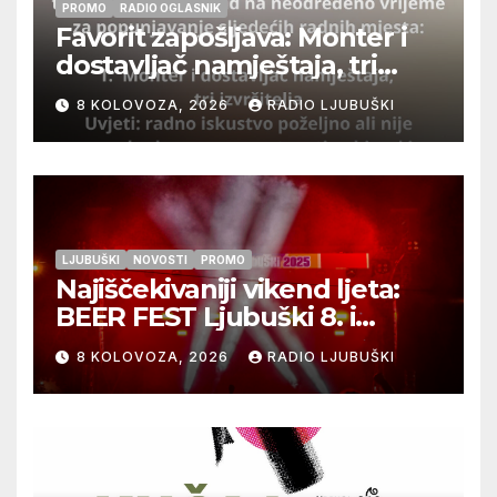
PROMO
RADIO OGLASNIK
Favorit zapošljava: Monter i
dostavljač namještaja, tri
izvršitelja
8 KOLOVOZA, 2026
RADIO LJUBUŠKI
LJUBUŠKI
NOVOSTI
PROMO
Najiščekivaniji vikend ljeta:
BEER FEST Ljubuški 8. i
9.kolovoza
8 KOLOVOZA, 2026
RADIO LJUBUŠKI