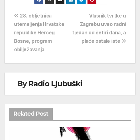
Navigacija
28. obljetnica
Vlasnik tvrtke u
utemeljenja Hrvatske
Zagrebu uveo radni
objava
republike Herceg
tjedan od četiri dana, a
Bosne, program
plaće ostale iste
obilježavanja
By
Radio Ljubuški
Related Post