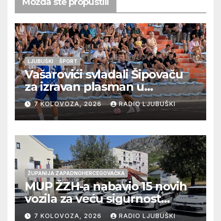
Možda ste propustili
LJUBUŠKI
ŠPORT
Vašarovići svladali Šipovaču
za izravan plasman u
četvrtfinale, Grab izborio
7 KOLOVOZA, 2026
RADIO LJUBUŠKI
prolazak dalje, Klobuk ispao,
večeras počinje četvrtfinale
juniora
ŽUPANIJA ZAPADNOHERCEGOVAČKA
MUP ŽZH-a nabavio 15 novih
vozila za veću sigurnost
građana i učinkovitiji rad
7 KOLOVOZA, 2026
RADIO LJUBUŠKI