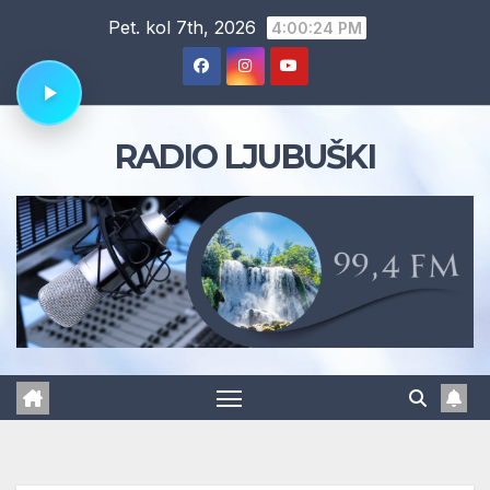
Skip
Pet. kol 7th, 2026
4:00:25 PM
to
content
RADIO LJUBUŠKI