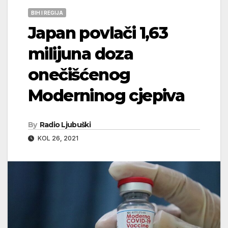
BIH I REGIJA
Japan povlači 1,63
milijuna doza
onečišćenog
Moderninog cjepiva
By
Radio Ljubuški
KOL 26, 2021