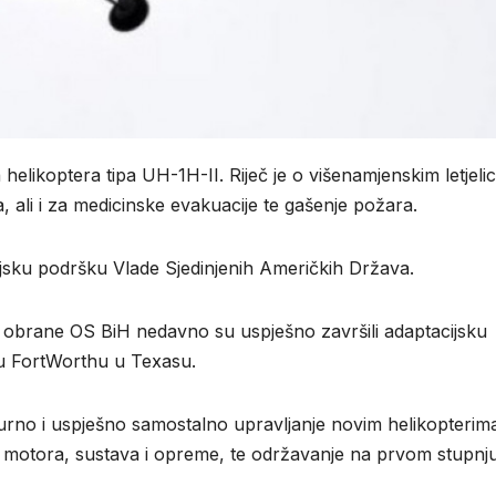
helikoptera tipa UH-1H-II. Riječ je o višenamjenskim letjeli
ta, ali i za medicinske evakuacije te gašenje požara.
ijsku podršku Vlade Sjedinjenih Američkih Država.
e obrane OS BiH nedavno su uspješno završili adaptacijsku
 u FortWorthu u Texasu.
gurno i uspješno samostalno upravljanje novim helikopterima
a, motora, sustava i opreme, te održavanje na prvom stupnju