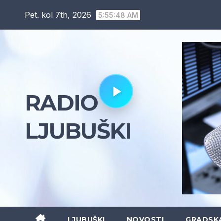
Skip
Pet. kol 7th, 2026
5:55:48 AM
to
content
RADIO
LJUBUŠKI
LJUBUŠKI
NOVOSTI
GRADSK