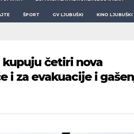
AJTE
ŠPORT
GV LJUBUŠKI
KINO LJUBUŠKI
kupuju četiri nova
će i za evakuacije i gašen