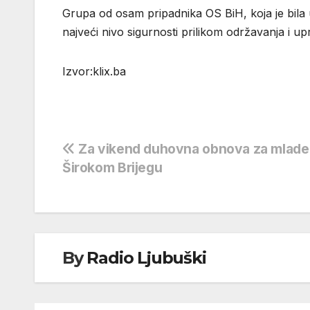
Grupa od osam pripadnika OS BiH, koja je bila u
najveći nivo sigurnosti prilikom održavanja i upr
Izvor:klix.ba
Navigacija
Za vikend duhovna obnova za mlade
Širokom Brijegu
objava
By
Radio Ljubuški