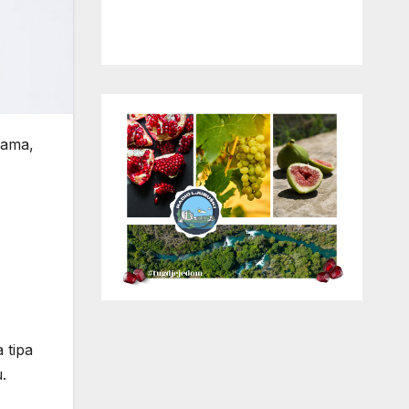
cama,
 tipa
.