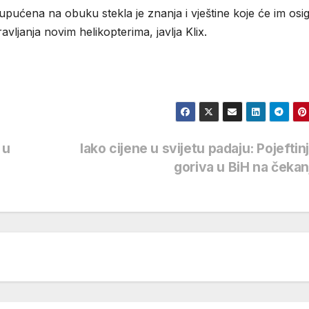
pućena na obuku stekla je znanja i vještine koje će im osig
avljanja novim helikopterima, javlja Klix.
 u
Iako cijene u svijetu padaju: Pojeftin
goriva u BiH na čeka