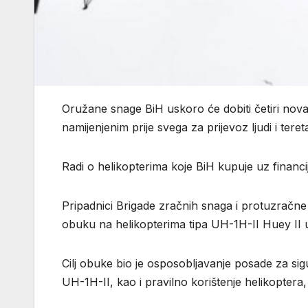
Oružane snage BiH uskoro će dobiti četiri nova 
namijenjenim prije svega za prijevoz ljudi i tere
Radi o helikopterima koje BiH kupuje uz financ
Pripadnici Brigade zračnih snaga i protuzračn
obuku na helikopterima tipa UH-1H-II Huey II
Cilj obuke bio je osposobljavanje posade za si
UH-1H-II, kao i pravilno korištenje helikopter