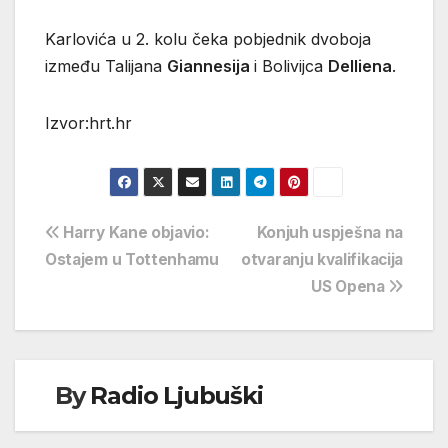
Karlovića u 2. kolu čeka pobjednik dvoboja
između Talijana
Giannesija
i Bolivijca
Delliena
.
Izvor:hrt.hr
Navigacija
Harry Kane objavio:
Konjuh uspješna na
Ostajem u Tottenhamu
otvaranju kvalifikacija
objava
US Opena
By
Radio Ljubuški