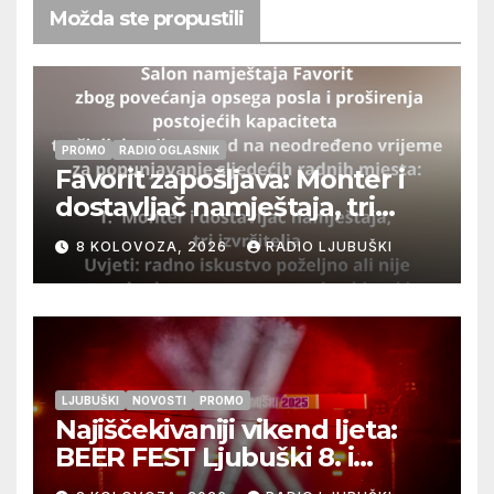
Možda ste propustili
PROMO
RADIO OGLASNIK
Favorit zapošljava: Monter i
dostavljač namještaja, tri
izvršitelja
8 KOLOVOZA, 2026
RADIO LJUBUŠKI
LJUBUŠKI
NOVOSTI
PROMO
Najiščekivaniji vikend ljeta:
BEER FEST Ljubuški 8. i
9.kolovoza