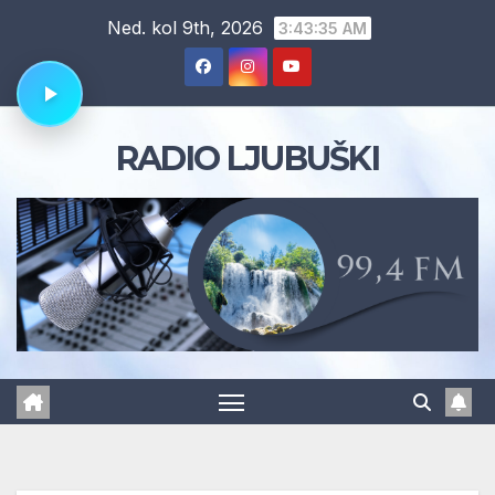
Skip
Ned. kol 9th, 2026
3:43:35 AM
to
content
RADIO LJUBUŠKI